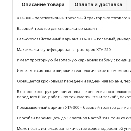
Описание товара
Оплата и доставка
ХТА-300 – перспективный трехосный трактор 5-го тягового к
Базовый трактор для специальных машин
Сельскохозяйственный вариант ХТА-300 – колесный, универс
Максимально унифицирован с трактором ХТА-250
Имеет просторную безопасную каркасную кабину с кондицио
Имеет максимально широкие технологические возможности
Оснащается крюковыми передней и задней навесками, пер
В основе конструкции оригинальные решения, позволяющие
переднего ВОМ, работы по технологии "тяни-толкай", пахот
Промышленный вариант ХТА-300 – базовый трактор для исп
Способен перемещать до 17 вагонов массой 1500 тонн со ск
Может быть использован в качестве железнодорожной уни