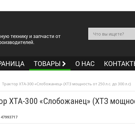
ную технику и запчасти от
роизводителей.
РАНИЦА
ТОВАРЫ
О НАС
КОНТАКТ
>
Трактор ХТА-300 «Слобожанец» (ХТЗ мощность от 250 л.с. до 300 л.с)
ор ХТА-300 «Слобожанец» (ХТЗ мощность
:
47993717