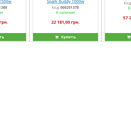
 1500w
Spark Buddy 1000w
Код
1380
Код:
000251378
В
ии
В наличии
57 
грн.
22 181,00 грн.
ть
Купить