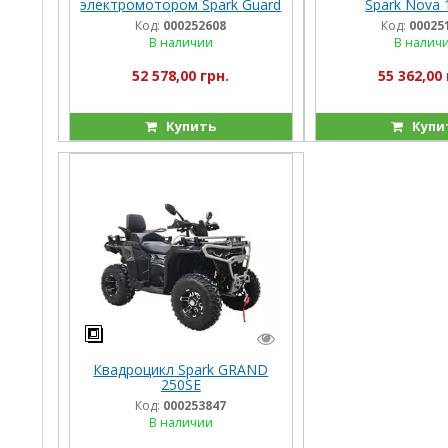
электромотором Spark Guard
Spark Nova
1200w
Код:
000252608
Код:
00025
В наличии
В налич
52 578,00 грн.
55 362,00 
Купить
Купи
Квадроцикл Spark GRAND
250SE
Код:
000253847
В наличии