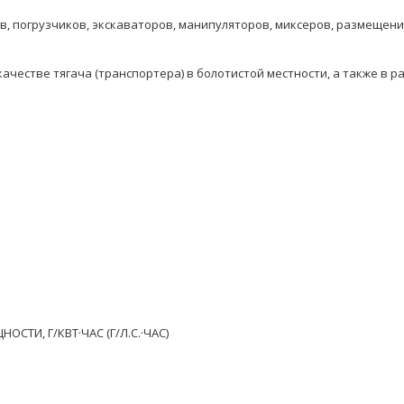
 погрузчиков, экскаваторов, манипуляторов, миксеров, размещения 
честве тягача (транспортера) в болотистой местности, а также в р
И, Г/КВТ·ЧАС (Г/Л.С.·ЧАС)