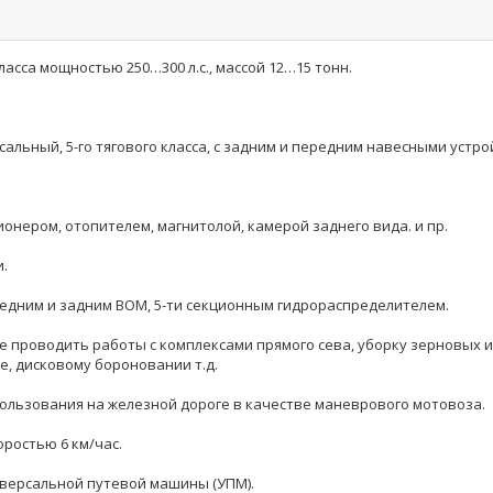
ласса мощностью 250…300 л.с., массой 12…15 тонн.
альный, 5-го тягового класса, с задним и передним навесными устр
нером, отопителем, магнитолой, камерой заднего вида. и пр.
.
едним и задним ВОМ, 5-ти секционным гидрораспределителем.
 проводить работы с комплексами прямого сева, уборку зерновых 
е, дисковому бороновании т.д.
ользования на железной дороге в качестве маневрового мотовоза.
оростью 6 км/час.
версальной путевой машины (УПМ).