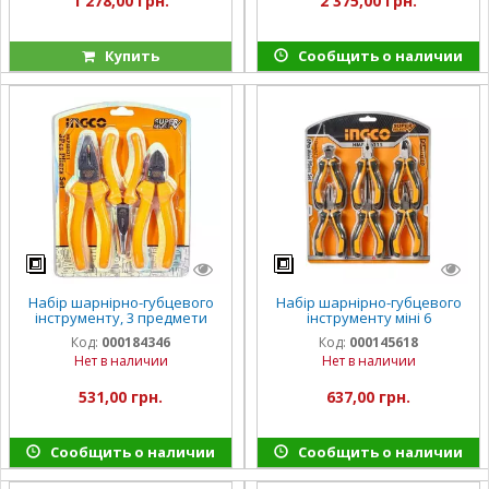
1 278,00 грн.
2 375,00 грн.
Купить
Сообщить о наличии
Набір шарнірно-губцевого
Набір шарнірно-губцевого
інструменту, 3 предмети
інструменту міні 6
INGCO Super Select
предметів Super Select
Код:
000184346
Код:
000145618
INGCO
Нет в наличии
Нет в наличии
531,00 грн.
637,00 грн.
Сообщить о наличии
Сообщить о наличии