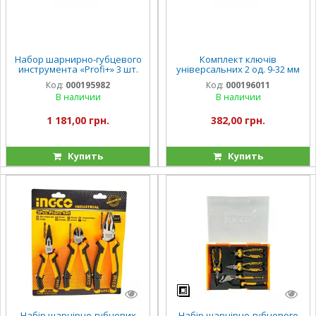
Набор шарнирно-губцевого
Комплект ключів
инструмента «Profi+» 3 шт.
універсальних 2 од. 9-32 мм
INGCO INDUSTRIAL
INGCO Super Select
Код:
000195982
Код:
000196011
В наличии
В наличии
1 181,00 грн.
382,00 грн.
Купить
Купить
Набір шарнірно-губцевих
Набір шарнірно-губцевого