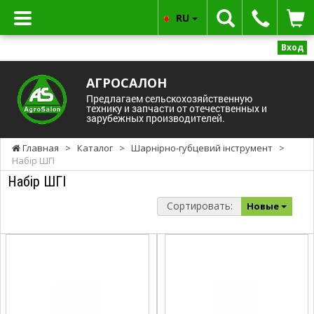
RU
Вход
АГРОСАЛОН
Предлагаем сельскохозяйственную
технику и запчасти от отечественных и
зарубежных производителей.
Главная
>
Каталог
>
Шарнірно-губцевий інструмент
>
Набір ШГІ
Набір ШГІ
Сортировать:
Новые