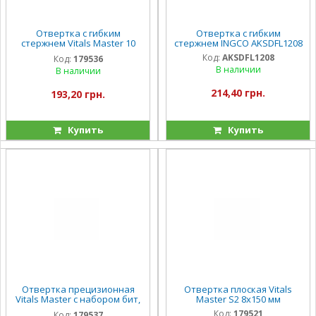
Отвертка с гибким
Отвертка с гибким
стержнем Vitals Master 10
стержнем INGCO AKSDFL1208
бит
Код:
AKSDFL1208
Код:
179536
В наличии
В наличии
214,40 грн.
193,20 грн.
Купить
Купить
Отвертка прецизионная
Отвертка плоская Vitals
Vitals Master с набором бит,
Master S2 8х150 мм
32 шт
Код:
179521
Код:
179537