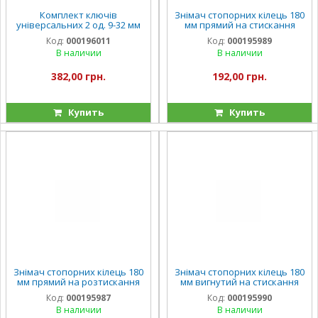
Комплект ключів
Знімач стопорних кілець 180
універсальних 2 од. 9-32 мм
мм прямий на стискання
INGCO Super Select
INGCO
Код:
000196011
Код:
000195989
В наличии
В наличии
382,00 грн.
192,00 грн.
Купить
Купить
Знімач стопорних кілець 180
Знімач стопорних кілець 180
мм прямий на розтискання
мм вигнутий на стискання
INGCO
INGCO
Код:
000195987
Код:
000195990
В наличии
В наличии