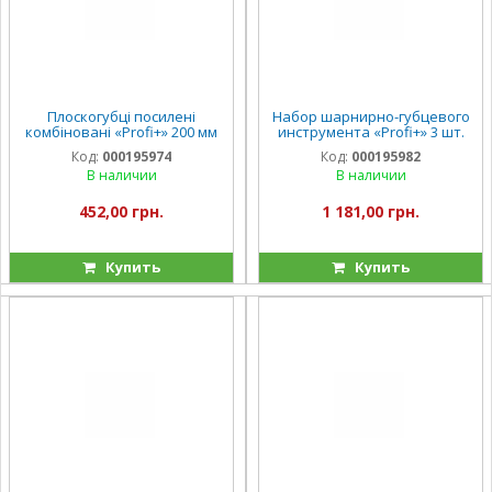
Плоскогубці посилені
Набор шарнирно-губцевого
комбіновані «Profi+» 200 мм
инструмента «Profi+» 3 шт.
INGCO INDUSTRIAL
INGCO INDUSTRIAL
Код:
000195974
Код:
000195982
В наличии
В наличии
452,00 грн.
1 181,00 грн.
Купить
Купить