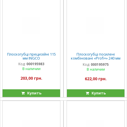
Плоскогубці прецизійні 115
Плоскогубці посилені
мм INGCO
комбіновані «Profi+» 240 мм
INGCO INDUSTRIAL
Код:
000195983
Код:
000195975
В наличии
В наличии
203,00 грн.
622,00 грн.
Купить
Купить