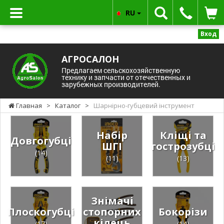
RU
Вход
АГРОСАЛОН
Предлагаем сельскохозяйственную
технику и запчасти от отечественных и
зарубежных производителей.
Главная
>
Каталог
>
Шарнірно-губцевий інструмент
Набір
Кліщі та
Довгогубці
ШГІ
гострозубці
(14)
(11)
(13)
Знімачі
Плоскогубці
стопорних
Бокорізи
кілець
(17)
(14)