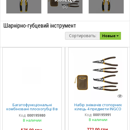
(5)
Шарнірно-губцевий інструмент
Сортировать:
Новые
Багатофункціональні
Набір знімачів стопорних
комбіновані плоскогубці 8 в
кілець 4 предмети INGCO
1 «Profi» 200 мм INGCO
Код:
000195991
Код:
000195980
INDUSTRIAL
В наличии
В наличии
772,00 грн.
576,00 грн.