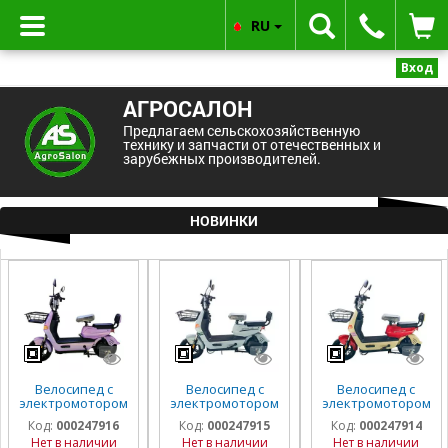
RU
Вход
АГРОСАЛОН
Предлагаем сельскохозяйственную
технику и запчасти от отечественных и
зарубежных производителей.
НОВИНКИ
Велосипед с
Велосипед с
Велосипед с
электромотором
электромотором
электромотором
SPARK R8 14"
SPARK R8 14"
SPARK R8 14"
Код:
000247916
Код:
000247915
Код:
000247914
60V/800W/20Ah
60V/800W/20Ah
60V/800W/20Ah
Нет в наличии
Нет в наличии
Нет в наличии
LiFePO4
LiFePO4 светло-
LiFePO4