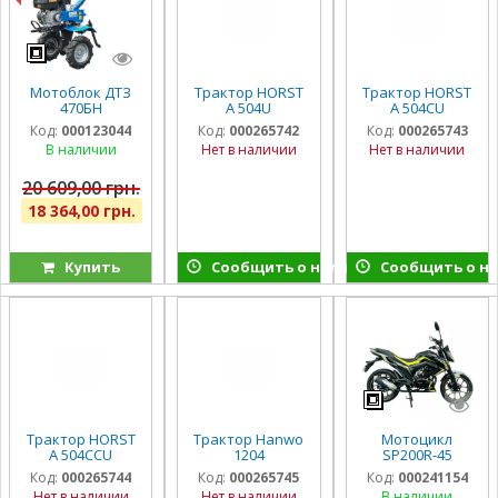
Мотоблок ДТЗ
Трактор HORST
Трактор HORST
470БН
A 504U
A 504CU
Код:
000123044
Код:
000265742
Код:
000265743
В наличии
Нет в наличии
Нет в наличии
20 609,00 грн.
18 364,00 грн.
Купить
Сообщить о наличии
Сообщить о н
Трактор HORST
Трактор Hanwo
Мотоцикл
A 504CCU
1204
SP200R-45
Код:
000265744
Код:
000265745
Код:
000241154
Нет в наличии
Нет в наличии
В наличии