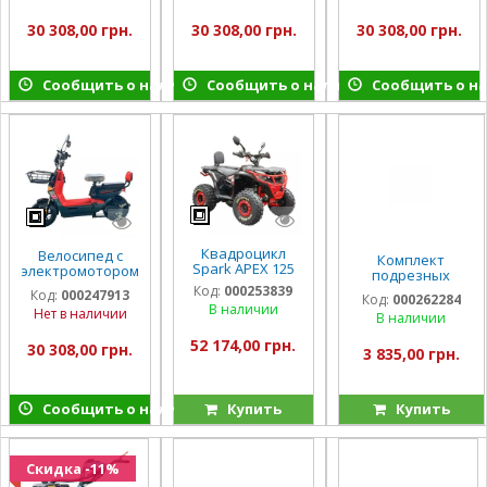
сиреневый
серый
бежевый с
красным
30 308,00 грн.
30 308,00 грн.
30 308,00 грн.
Сообщить о наличии
Сообщить о наличии
Сообщить о н
Квадроцикл
Велосипед с
Комплект
Spark APEX 125
электромотором
подрезных
SPARK R8 14"
дисков для КК
Код:
000253839
Код:
000247913
Код:
000262284
60V/800W/20Ah
1Т-50
В наличии
Нет в наличии
LiFePO4 чёрный
В наличии
транспортерного
52 174,00 грн.
30 308,00 грн.
3 835,00 грн.
Сообщить о наличии
Купить
Купить
Скидка -11%