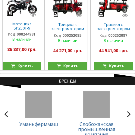
Мотоцикл
Трицикл с
Трицикл с
SP250T-9
электромотором
электромотором
Spark Way 1200w
Spark Line 1200w
Код:
000244981
Код:
000252085
Код:
000252087
В наличии
В наличии
В наличии
86 837,00 грн.
44 271,00 грн.
44 541,00 грн.
Купить
Купить
Купить
БРЕНДЫ
Уманьферммаш
Слобожанская
Ль
промышленная
компания