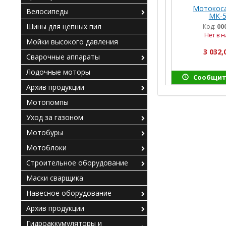
Мотокоса
Велосипеды
МК-5
Шины для цепных пил
Код:
00
Нет в 
Мойки высокого давления
3 032,
Сварочные аппараты
Лодочные моторы
Сообщит
Архив продукции
Мотопомпы
Уход за газоном
Мотобуры
Мотоблоки
Строительное оборудование
Маски сварщика
Навесное оборудование
Архив продукции
Гидроаккумуляторы и