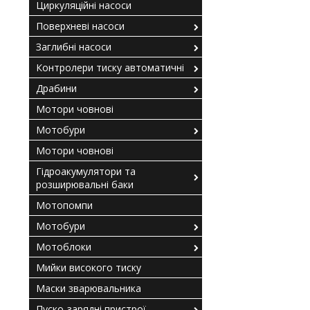
Циркуляційні насоси
Поверхневі насоси
Заглибні насоси
Контролери тиску автоматичні
Драбини
Мотори човнові
Мотобури
Мотори човнові
Гідроакумулятори та
розширювальні баки
Мотопомпи
Мотобури
Мотоблоки
Мийки високого тиску
Маски зварювальника
Пуско-зарядні пристрої