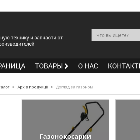
ную технику и запчасти от
роизводителей.
РАНИЦА
ТОВАРЫ
О НАС
КОНТАКТ
талог
>
Архів продукції
>
Догляд за газоном
Газонокосарки