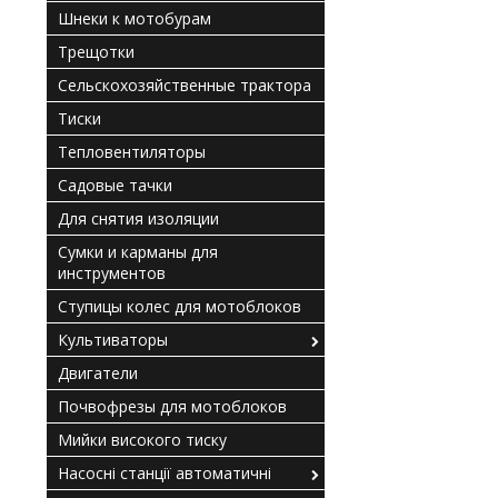
Шнеки к мотобурам
Трещотки
Сельскохозяйственные трактора
Тиски
Тепловентиляторы
Садовые тачки
Для снятия изоляции
Сумки и карманы для
инструментов
Ступицы колес для мотоблоков
Культиваторы
Двигатели
Почвофрезы для мотоблоков
Мийки високого тиску
Насосні станції автоматичні