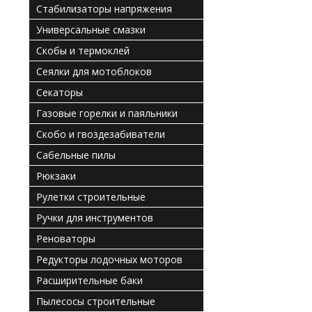
Стабилизаторы напряжения
Универсальные смазки
Скобы и термоклей
Сеялки для мотоблоков
Секаторы
Газовые горелки и паяльники
Скобо и гвоздезабиватели
Сабельные пилы
Рюкзаки
Рулетки строительные
Ручки для инструментов
Реноваторы
Редукторы лодочных моторов
Расширительные баки
Пылесосы строительные