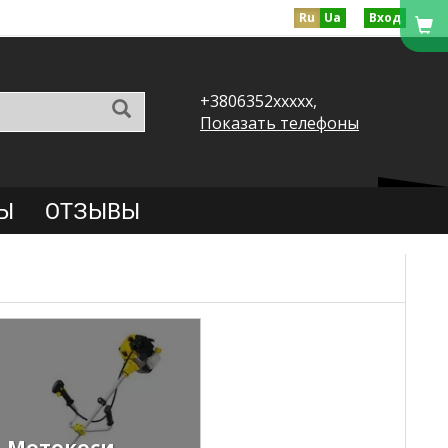
Ru
Ua
Вход
+3806352xxxxx,
Показать телефоны
Ы
ОТЗЫВЫ
Мотокоси