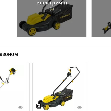
електричні
(1)
газоном