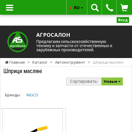
RU
Вход
АГРОСАЛОН
Предлагаем сельскохозяйственную
технику и запчасти от отечественных и
зарубежных производителей.
Главная
>
Каталог
>
Автоінструмент
>
Шприци масляні
Шприци масляні
Сортировать:
Новые
Бренды:
INGCO