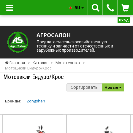
RU
Вход
АГРОСАЛОН
Предлагаем сельскохозяйственную
технику и запчасти от отечественных и
зарубежных производителей.
Главная
>
Каталог
>
Мототехніка
>
Мотоцикли Ендуро/Крос
Мотоцикли Ендуро/Крос
Сортировать:
Новые
Бренды:
Zongshen