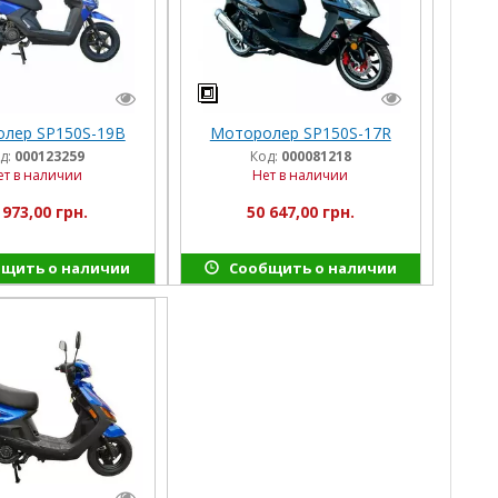
лер SP150S-19B
Моторолер SP150S-17R
д:
000123259
Код:
000081218
ет в наличии
Нет в наличии
 973,00 грн.
50 647,00 грн.
щить о наличии
Сообщить о наличии