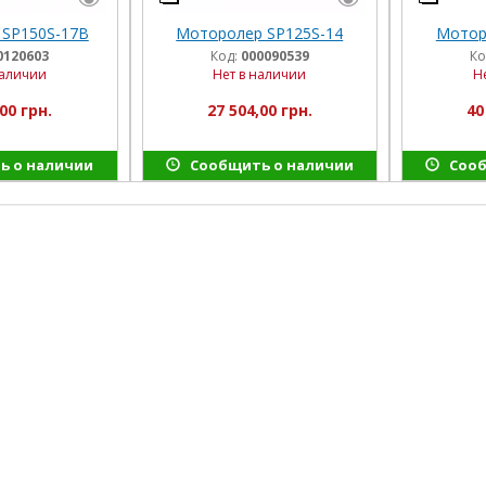
SP150S-17B
Моторолер SP125S-14
Мотор
0120603
Код:
000090539
Ко
наличии
Нет в наличии
Н
00 грн.
27 504,00 грн.
40
ь о наличии
Сообщить о наличии
Сооб