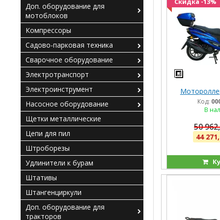
Скидка -13%
Доп. оборудование для
мотоблоков
Компрессоры
Садово-парковая техника
Сварочное оборудование
Электротранспорт
Электроинструмент
Мотороллер
Код:
00
Насосное оборудование
В на
Щетки металлические
50 962,
Цепи для пил
44 271,
Штроборезы
Ку
Удлинители к бурам
Штативы
Штангенциркули
Доп. оборудование для
тракторов