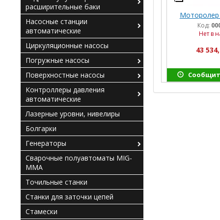
расширительные баки
Моторолер 
Насосные станции
Код:
00
автоматические
Нет в 
Циркуляционные насосы
43 534,
Погружные насосы
Поверхностные насосы
Сообщит
Контроллеры давления
автоматические
Лазерные уровни, нивелиры
Болгарки
Генераторы
Сварочные полуавтоматы MIG-
MMA
Точильные станки
Станки для заточки цепей
Стамески