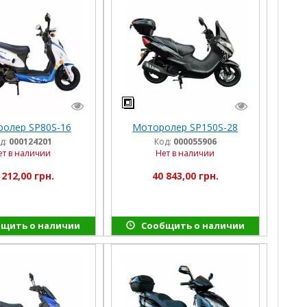
олер SP80S-16
Моторолер SP150S-28
д:
000124201
Код:
000055906
ет в наличии
Нет в наличии
 212,00 грн.
40 843,00 грн.
щить о наличии
Сообщить о наличии