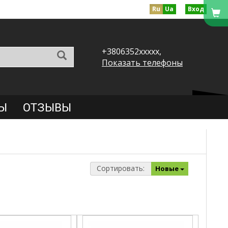
Ru
Ua
Вход
+3806352xxxxx,
Показать телефоны
Ы
ОТЗЫВЫ
Сортировать:
Новые