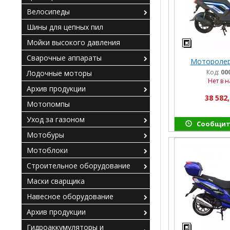
Велосипеды
Шины для цепных пил
Мойки высокого давления
Сварочные аппараты
Моторолер
Код:
00
Лодочные моторы
Нет в 
Архив продукции
38 582,
Мотопомпы
Уход за газоном
Сообщит
Мотобуры
Мотоблоки
Строительное оборудование
Маски сварщика
Навесное оборудование
Архив продукции
Гидроаккумуляторы и