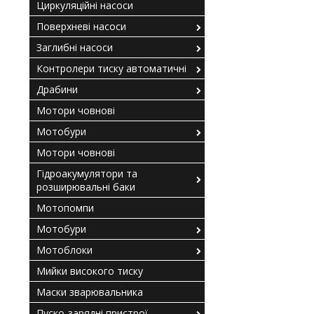
Циркуляційні насоси
Поверхневі насоси
Заглибні насоси
Контролери тиску автоматичні
Драбини
Мотори човнові
Мотобури
Мотори човнові
Гідроакумулятори та
розширювальні баки
Мотопомпи
Мотобури
Мотоблоки
Мийки високого тиску
Маски зварювальника
Пуско-зарядні пристрої