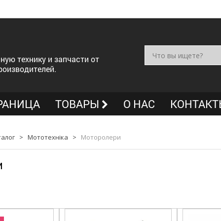
ную технику и запчасти от
роизводителей.
РАНИЦА
ТОВАРЫ
О НАС
КОНТАКТ
талог
>
Мототехніка
>
Моторолери
и