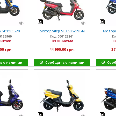
 SP150S-20
Моторолер SP150S-19BN
Моторо
0126960
Код:
000123261
Ко
наличии
Нет в наличии
Н
00 грн.
44 990,00 грн.
37
ь о наличии
Сообщить о наличии
Сооб