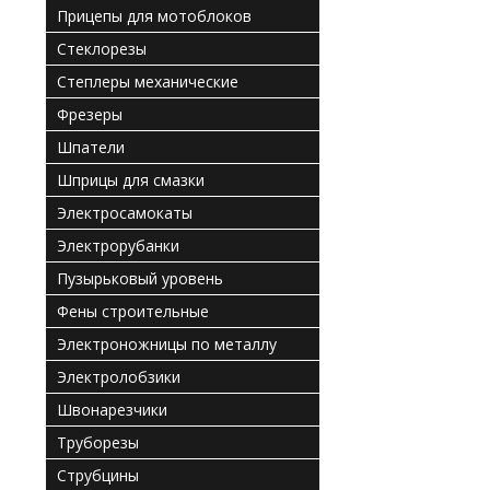
Прицепы для мотоблоков
Стеклорезы
Степлеры механические
Фрезеры
Шпатели
Шприцы для смазки
Электросамокаты
Электрорубанки
Пузырьковый уровень
Фены строительные
Электроножницы по металлу
Электролобзики
Швонарезчики
Труборезы
Струбцины