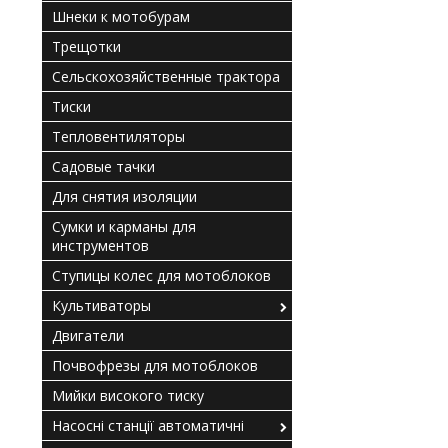
Шнеки к мотобурам
Трещотки
Сельскохозяйственные трактора
Тиски
Тепловентиляторы
Садовые тачки
Для снятия изоляции
Сумки и карманы для
инструментов
Ступицы колес для мотоблоков
Культиваторы
Двигатели
Почвофрезы для мотоблоков
Мийки високого тиску
Насосні станції автоматичні