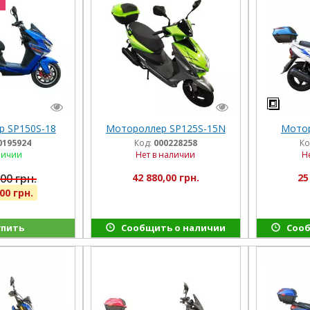
 SP150S-18
Мотороллер SP125S-15N
Мотор
0195924
Код:
000228258
Ко
личии
Нет в наличии
Н
00 грн.
42 880,00 грн.
25
00 грн.
пить
Сообщить о наличии
Сооб