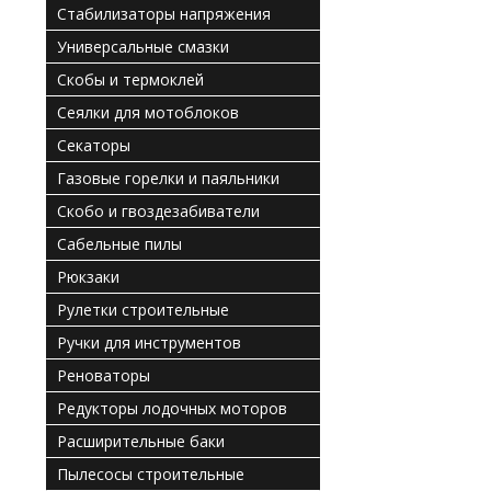
Стабилизаторы напряжения
Универсальные смазки
Скобы и термоклей
Сеялки для мотоблоков
Секаторы
Газовые горелки и паяльники
Скобо и гвоздезабиватели
Сабельные пилы
Рюкзаки
Рулетки строительные
Ручки для инструментов
Реноваторы
Редукторы лодочных моторов
Расширительные баки
Пылесосы строительные