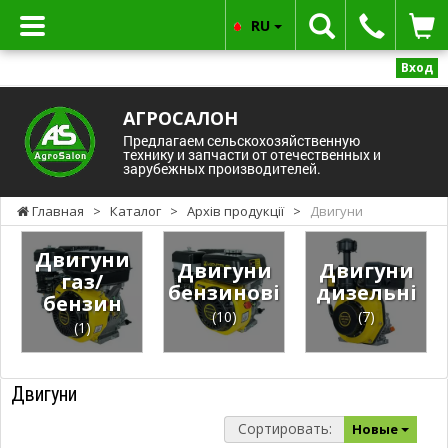
RU
Вход
АГРОСАЛОН
Предлагаем сельскохозяйственную
технику и запчасти от отечественных и
зарубежных производителей.
Главная
>
Каталог
>
Архів продукції
>
Двигуни
Двигуни
Двигуни
Двигуни
газ/
бензинові
дизельні
бензин
(10)
(7)
(1)
Двигуни
Сортировать:
Новые