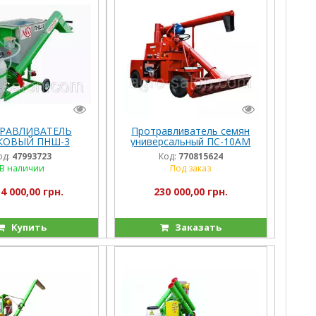
РАВЛИВАТЕЛЬ
Протравливатель семян
КОВЫЙ ПНШ-3
универсальный ПС-10АМ
“ФЕРМЕР”
(дозатор)
од:
47993723
Код:
770815624
В наличии
Под заказ
4 000,00 грн.
230 000,00 грн.
Купить
Заказать