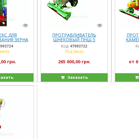
КС ДЛЯ
ПРОТРАВЛИВАТЕЛЬ
ПРОТ
АНИЯ ЗЕРНА
ШНЕКОВЫЙ ПНШ-5
КАМЕ
-20
“ГОСПОДАР”
993724
Код:
47993722
К
заказ
Под заказ
,00 грн.
265 000,00 грн.
от 6
казать
Заказать