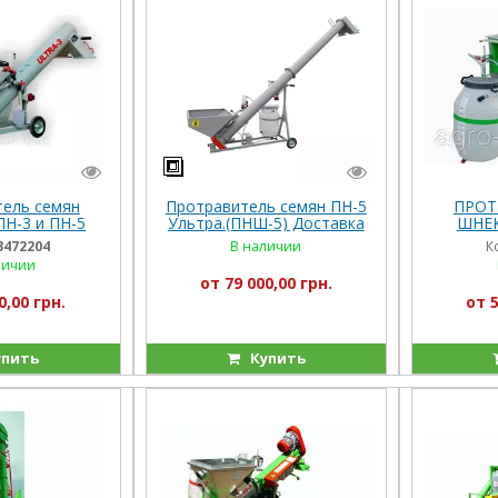
ель семян
Протравитель семян ПН-5
ПРОТ
Н-3 и ПН-5
Ультра.(ПНШ-5) Доставка
ШНЕ
Ш-3 Фермер)
по всей Украине
3472204
В наличии
К
всей Украине
личии
от 79 000,00 грн.
0,00 грн.
от 5
пить
Купить