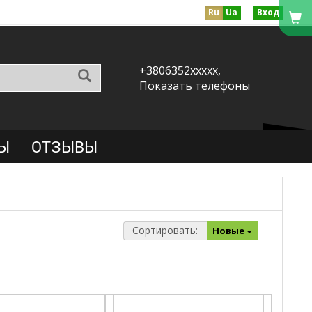
Ru
Ua
Вход
+3806352xxxxx,
Показать телефоны
Ы
ОТЗЫВЫ
Сортировать:
Новые