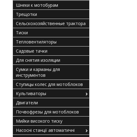
Шнеки к мотобурам
Трещотки
Сельскохозяйственные трактора
Тиски
Тепловентиляторы
Садовые тачки
Для снятия изоляции
Сумки и карманы для
инструментов
Ступицы колес для мотоблоков
Культиваторы
Двигатели
Почвофрезы для мотоблоков
Мийки високого тиску
Насосні станції автоматичні