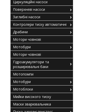
Циркуляційні насоси
Поверхневі насоси
Заглибні насоси
Контролери тиску автоматичні
Драбини
Мотори човнові
Мотобури
Мотори човнові
Гідроакумулятори та
розширювальні баки
Мотопомпи
Мотобури
Мотоблоки
Мийки високого тиску
Маски зварювальника
Пуско-зарядні пристрої