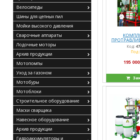
Велосипеды
Шины для цепных пил
Мойки высокого давления
КОМПЛЕ
Сварочные аппараты
ПРОТРАВЛИВ
КПС
Лодочные моторы
Код:
47
Под 
Архив продукции
195 000
Мотопомпы
Уход за газоном
За
Мотобуры
Мотоблоки
Строительное оборудование
Маски сварщика
Навесное оборудование
Архив продукции
Гидроаккумуляторы и