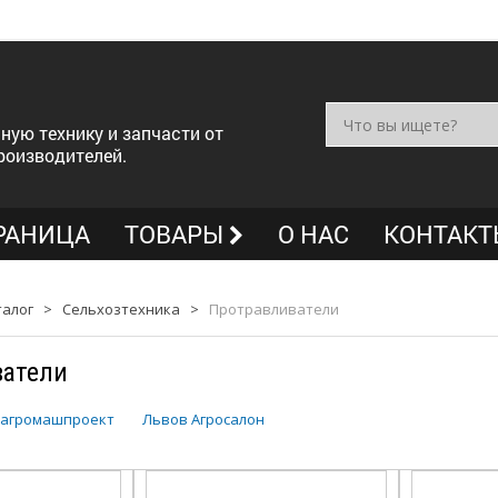
ную технику и запчасти от
роизводителей.
РАНИЦА
ТОВАРЫ
О НАС
КОНТАКТ
талог
>
Сельхозтехника
>
Протравливатели
ватели
агромашпроект
Львов Агросалон