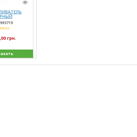
ЛИВАТЕЛЬ
РНЫЙ
НЫЙ ПКС-20
993719
П)
заказ
,00 грн.
казать