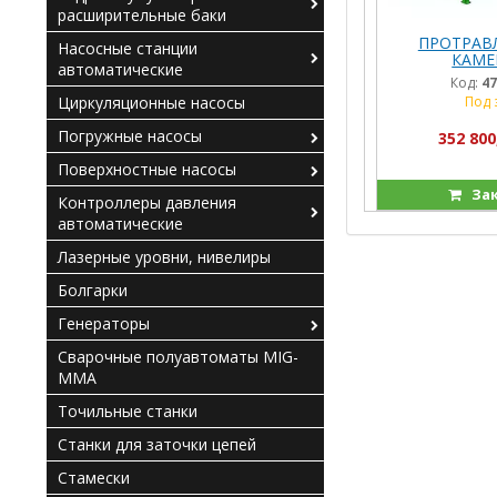
расширительные баки
ПРОТРАВ
Насосные станции
КАМЕ
автоматические
СТАЦИОНАР
Код:
47
(
Циркуляционные насосы
Под 
Погружные насосы
352 800
Поверхностные насосы
За
Контроллеры давления
автоматические
Лазерные уровни, нивелиры
Болгарки
Генераторы
Сварочные полуавтоматы MIG-
MMA
Точильные станки
Станки для заточки цепей
Стамески