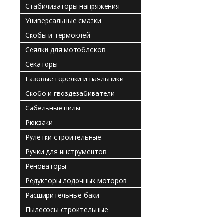
Стабилизаторы напряжения
Универсальные смазки
Скобы и термоклей
Сеялки для мотоблоков
Секаторы
Газовые горелки и паяльники
Скобо и гвоздезабиватели
Сабельные пилы
Рюкзаки
Рулетки строительные
Ручки для инструментов
Реноваторы
Редукторы лодочных моторов
Расширительные баки
Пылесосы строительные