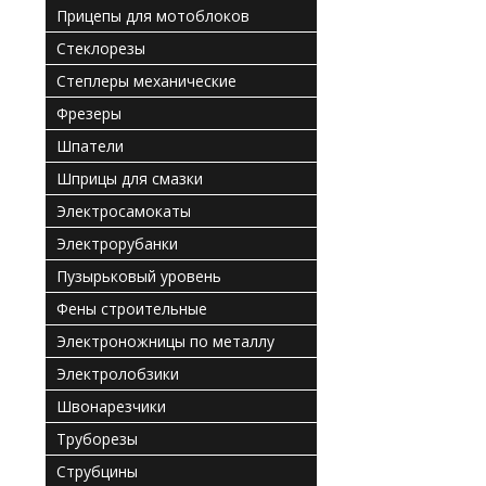
Прицепы для мотоблоков
Стеклорезы
Степлеры механические
Фрезеры
Шпатели
Шприцы для смазки
Электросамокаты
Электрорубанки
Пузырьковый уровень
Фены строительные
Электроножницы по металлу
Электролобзики
Швонарезчики
Труборезы
Струбцины