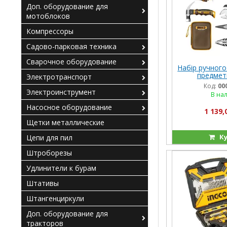
Доп. оборудование для
мотоблоков
Компрессоры
Садово-парковая техника
Сварочное оборудование
Набір ручного
предмет
Электротранспорт
Код:
00
Электроинструмент
В на
Насосное оборудование
1 139,
Щетки металлические
Ку
Цепи для пил
Штроборезы
Удлинители к бурам
Штативы
Штангенциркули
Доп. оборудование для
тракторов