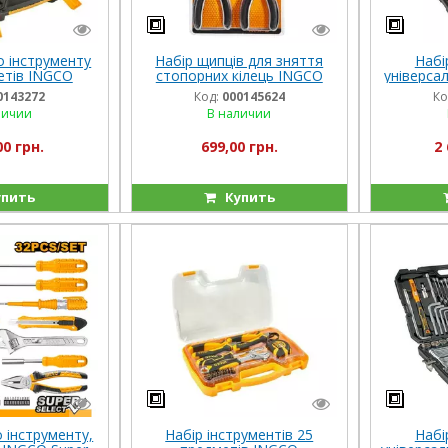
о інструменту
Набір щипців для зняття
Набі
етів INGCO
стопорних кілець INGCO
універса
0143272
Код:
000145624
Ко
личии
В наличии
00 грн.
699,00 грн.
2 
пить
Купить
 інструменту,
Набір інструментів 25
Набі