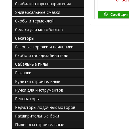
Стабилизаторы напряжения
Универсальные смазки
Сообщит
Скобы и термоклей
Сеялки для мотоблоков
Секаторы
Газовые горелки и паяльники
Скобо и гвоздезабиватели
Сабельные пилы
Рюкзаки
Рулетки строительные
Ручки для инструментов
Реноваторы
Редукторы лодочных моторов
Расширительные баки
Пылесосы строительные