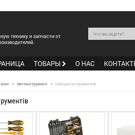
ную технику и запчасти от
роизводителей.
РАНИЦА
ТОВАРЫ
О НАС
КОНТАКТ
талог
>
Автоінструмент
>
Набори інструментів
трументів