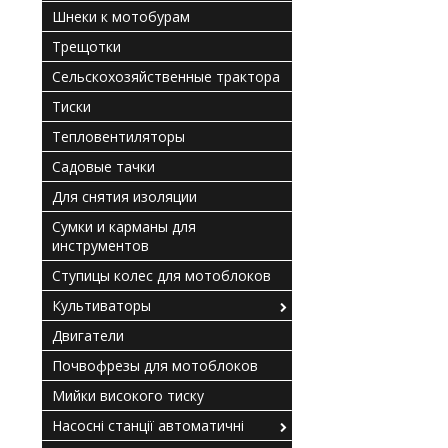
Шнеки к мотобурам
Трещотки
Сельскохозяйственные трактора
Тиски
Тепловентиляторы
Садовые тачки
Для снятия изоляции
Сумки и карманы для
инструментов
Ступицы колес для мотоблоков
Культиваторы
Двигатели
Почвофрезы для мотоблоков
Мийки високого тиску
Насосні станції автоматичні