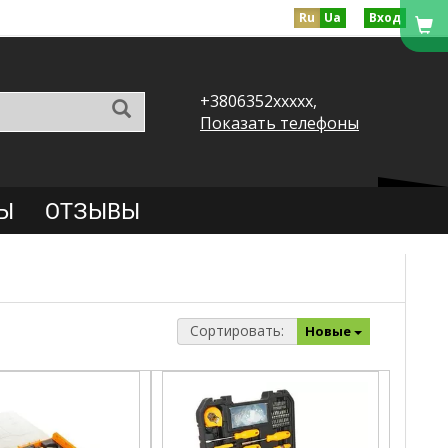
Ru
Ua
Вход
+3806352xxxxx,
Показать телефоны
Ы
ОТЗЫВЫ
Сортировать:
Новые