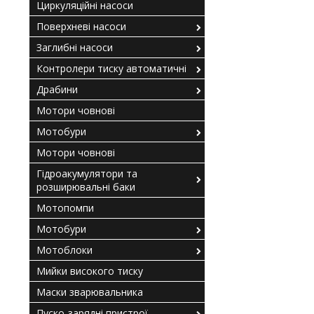
Циркуляційні насоси
Поверхневі насоси
Заглибні насоси
Контролери тиску автоматичні
Драбини
Мотори човнові
Мотобури
Мотори човнові
Гідроакумулятори та
розширювальні баки
Мотопомпи
Мотобури
Мотоблоки
Мийки високого тиску
Маски зварювальника
Пуско-зарядні пристрої