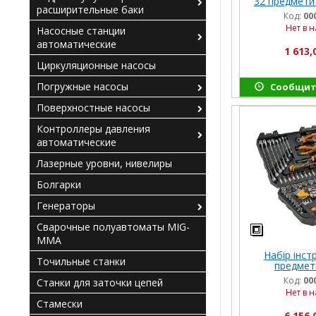
32 предмети
расширительные баки
Sel
Код:
00
Нет в 
Насосные станции
автоматические
1 613,
Циркуляционные насосы
Погружные насосы
Сообщит
Поверхностные насосы
Контроллеры давления
автоматические
Лазерные уровни, нивелиры
Болгарки
Генераторы
Сварочные полуавтоматы MIG-
MMA
Набір інст
Точильные станки
предмет
INDUS
Код:
00
Станки для заточки цепей
Нет в 
Стамески
6 156,