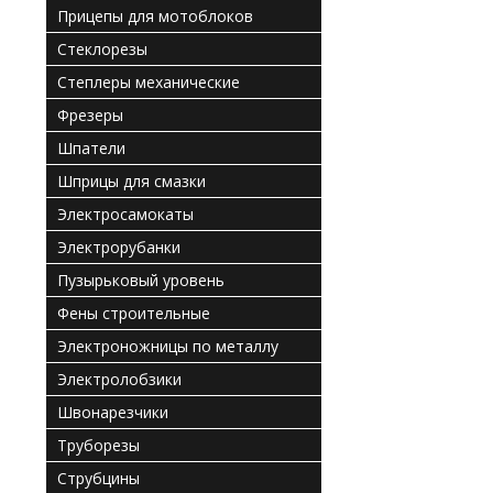
Прицепы для мотоблоков
Стеклорезы
Степлеры механические
Фрезеры
Шпатели
Шприцы для смазки
Электросамокаты
Электрорубанки
Пузырьковый уровень
Фены строительные
Электроножницы по металлу
Электролобзики
Швонарезчики
Труборезы
Струбцины