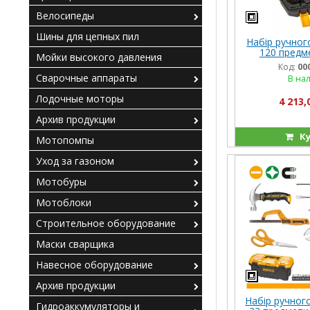
Велосипеды
Шины для цепных пил
Набір ручног
120 предм
Мойки высокого давления
Код:
00
Сварочные аппараты
В на
Лодочные моторы
4 213,
Архив продукции
Ку
Мотопомпы
Уход за газоном
Мотобуры
Мотоблоки
Строительное оборудование
Маски сварщика
Навесное оборудование
Архив продукции
Набір ручного
Гидроаккумуляторы и