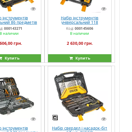
р інструментів
Набір інструментів
льний 86 предметів
універсальний 118
INGCO
предметів INGCO
д:
000143271
Код:
000145606
В наличии
В наличии
606,00 грн.
2 630,00 грн.
Купить
Купить
р інструментів
Набір свердел і насадок-біт