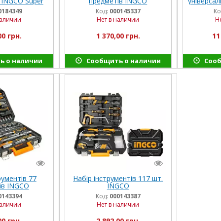
 INGCO Super
предметів INGCO
універса
ect
INGC
0184349
Код:
000145337
Ко
наличии
Нет в наличии
Н
00 грн.
1 370,00 грн.
11
ь о наличии
Сообщить о наличии
Сооб
рументів 77
Набір інструментів 117 шт.
ів INGCO
INGCO
TRIAL
0143394
Код:
000143387
наличии
Нет в наличии
00 грн.
2 892,00 грн.