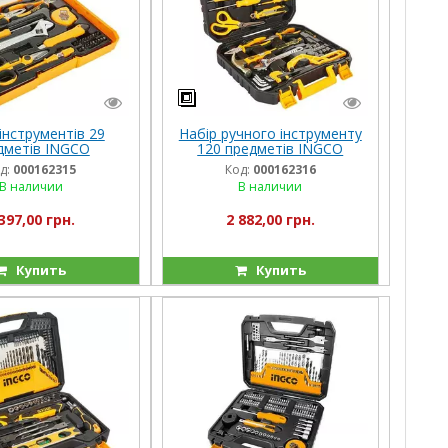
інструментів 29
Набір ручного інструменту
дметів INGCO
120 предметів INGCO
д:
000162315
Код:
000162316
В наличии
В наличии
397,00 грн.
2 882,00 грн.
Купить
Купить