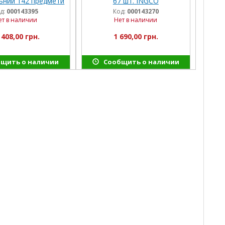
льний 142 предмети
67 шт. INGCO
O INDUSTRIAL
д:
000143395
Код:
000143270
ет в наличии
Нет в наличии
 408,00 грн.
1 690,00 грн.
щить о наличии
Сообщить о наличии