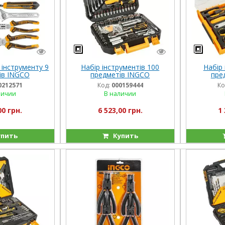
 інструменту 9
Набір інструментів 100
Набір 
ів INGCO
предметів INGCO
пре
0212571
Код:
000159444
Ко
личии
В наличии
00 грн.
6 523,00 грн.
1 
пить
Купить