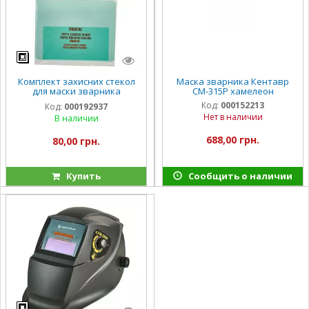
Комплект захисних стекол
Маска зварника Кентавр
для маски зварника
СМ-315Р хамелеон
хамелеон «Kentavr СМ-315Р»
Код:
000152213
Код:
000192937
Нет в наличии
В наличии
688,00 грн.
80,00 грн.
Купить
Сообщить о наличии