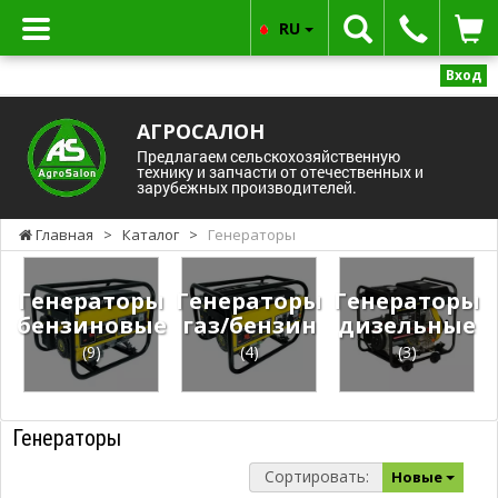
RU
Вход
АГРОСАЛОН
Предлагаем сельскохозяйственную
технику и запчасти от отечественных и
зарубежных производителей.
Главная
>
Каталог
>
Генераторы
Генераторы
Генераторы
Генераторы
бензиновые
газ/бензин
дизельные
(9)
(4)
(3)
Генераторы
Сортировать:
Новые