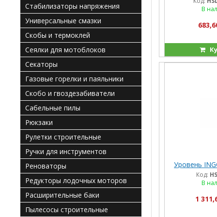
Код:
HS
Стабилизаторы напряжения
В на
Универсальные смазки
683,6
Скобы и термоклей
Ку
Сеялки для мотоблоков
Секаторы
Газовые горелки и паяльники
Скобо и гвоздезабиватели
Сабельные пилы
Рюкзаки
Рулетки строительные
Ручки для инструментов
Уровень ING
Реноваторы
Код:
HS
Редукторы лодочных моторов
В на
Расширительные баки
1 311,
Пылесосы строительные