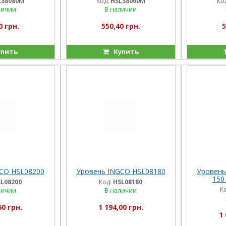
L38080M
Код:
HSL38060M
Ко
личии
В наличии
0 грн.
550,40 грн.
5
пить
Купить
CO HSL08200
Уровень INGCO HSL08180
Уровень
150
L08200
Код:
HSL08180
К
личии
В наличии
60 грн.
1 194,00 грн.
1 