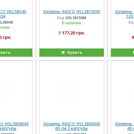
CO HSL58040
Уровень INGCO HSL38150M
Уровень
 см
120
Код:
HSL38150M
L58040
Ко
В наличии
личии
1 177,20 грн.
0 грн.
9
пить
Купить
CO HSL38080M
Уровень INGCO HSL38060M
Уровень
 капсулы
60 см 3 капсулы
40 