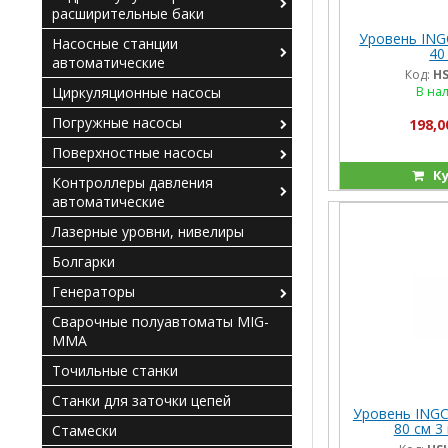
расширительные баки
Уровень ING
Насосные станции
40
автоматические
Код:
HS
Циркуляционные насосы
В на
Погружные насосы
198,0
Поверхностные насосы
Ку
Контроллеры давления
автоматические
Лазерные уровни, нивелиры
Болгарки
Генераторы
Сварочные полуавтоматы MIG-
MMA
Точильные станки
Станки для заточки цепей
Уровень ING
80 см 3
Стамески