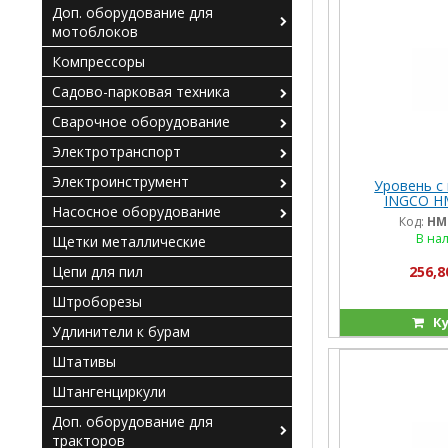
Доп. оборудование для
мотоблоков
Компрессоры
Садово-парковая техника
Сварочное оборудование
Электротранспорт
Электроинструмент
Уровень с
INGCO H
Насосное оборудование
Код:
HM
В на
Щетки металлические
Цепи для пил
256,8
Штроборезы
Ку
Удлинители к бурам
Штативы
Штангенциркули
Доп. оборудование для
тракторов