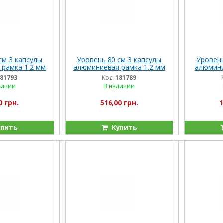
см 3 капсулы
Уровень 80 см 3 капсулы
Уровень
рамка 1.2 мм
алюминиевая рамка 1.2 мм
алюмини
Vitals Master
Vitals Master
81793
Код:
181789
личии
В наличии
0 грн.
516,00 грн.
1
пить
Купить