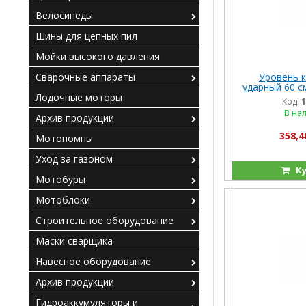
Велосипеды
Шины для цепных пил
Мойки высокого давления
Уровень 
Сварочные аппараты
ударный 60 см
Лодочные моторы
Код:
1
В на
Архив продукции
358,4
Мотопомпы
Уход за газоном
Ку
Мотобуры
Мотоблоки
Строительное оборудование
Маски сварщика
Навесное оборудование
Архив продукции
Гидроаккумуляторы и