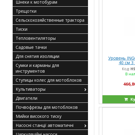
Шнеки к мотобурам
Трещотки
Сельскохозяйственные трактора
Тиски
Тепловентиляторы
Садовые тачки
Для снятия изоляции
Уровень ING
40 см 3
Сумки и карманы для
Код:
HS
инструментов
В на
Ступицы колес для мотоблоков
466,8
Культиваторы
Двигатели
Ку
Почвофрезы для мотоблоков
Мийки високого тиску
Насосні станції автоматичні
Циркуляційні насоси