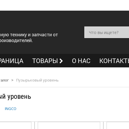
ную технику и запчасти от
роизводителей.
РАНИЦА
ТОВАРЫ
О НАС
КОНТАКТ
талог
>
Пузырьковый уровень
й уровень
INGCO