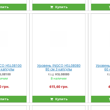
пить
Купить
CO HSL08100
Уровень INGCO HSL08080
Уровень
 капсулы
80 см 3 капсулы
60 
L08100
Код:
HSL08080
К
личии
В наличии
0 грн.
615,60 грн.
4
пить
Купить