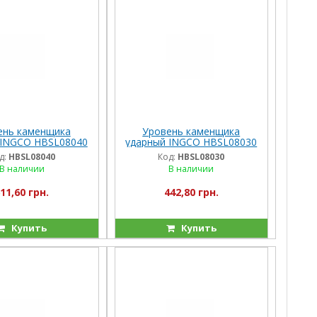
ень каменщика
Уровень каменщика
 INGCO HBSL08040
ударный INGCO HBSL08030
40 см
24,5 см
д:
HBSL08040
Код:
HBSL08030
В наличии
В наличии
11,60 грн.
442,80 грн.
Купить
Купить