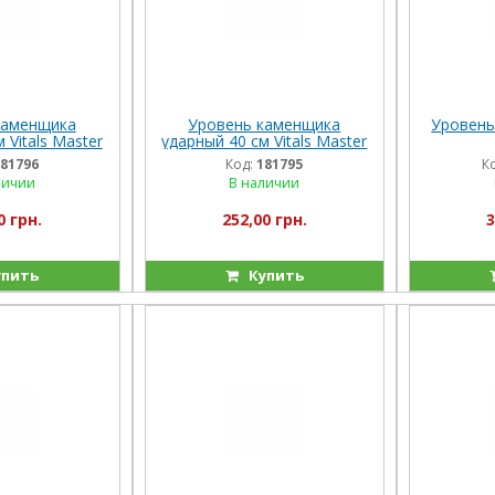
каменщика
Уровень каменщика
Уровень
 Vitals Master
ударный 40 см Vitals Master
81796
Код:
181795
К
личии
В наличии
0 грн.
252,00 грн.
3
пить
Купить