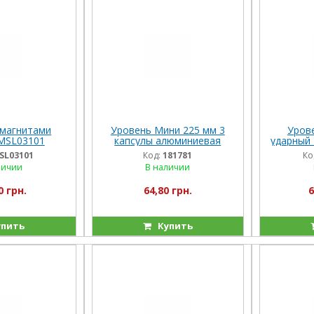
 магнитами
Уровень Мини 225 мм 3
Уров
MSL03101
капсулы алюминиевая
ударный
рамка с магнитами Vitals
SL03101
Код:
181781
Ко
личии
В наличии
0 грн.
64,80 грн.
6
пить
Купить