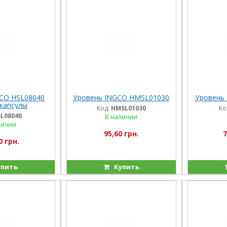
CO HSL08040
Уровень INGCO HMSL01030
Уровень
 капсулы
Код:
HMSL01030
Ко
L08040
В наличии
личии
95,60 грн.
7
0 грн.
пить
Купить