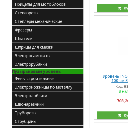
Прицепы для мотоблоков
Ку
Стеклорезы
Степлеры механические
Фрезеры
Шпатели
Шприцы для смазки
Электросамокаты
Электрорубанки
Пузырьковый уровень
Уровень ING
Фены строительные
100 см 3
Код:
HS
Электроножницы по металлу
В на
Электролобзики
703,2
Швонарезчики
Труборезы
Ку
Струбцины