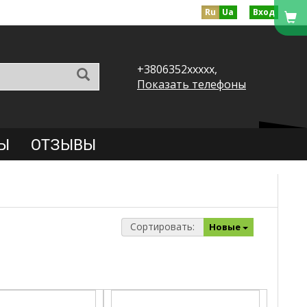
Ru
Ua
Вход
+3806352xxxxx,
Показать телефоны
Ы
ОТЗЫВЫ
Сортировать:
Новые