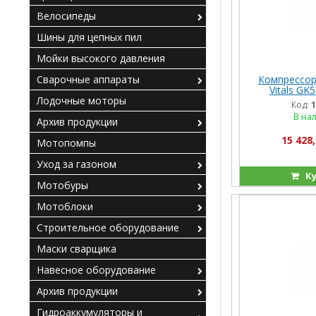
Велосипеды
Шины для цепных пил
Мойки высокого давления
Компрессор
Сварочные аппараты
Vitals GK5
Лодочные моторы
Код:
1
В на
Архив продукции
15 428,
Мотопомпы
Уход за газоном
Ку
Мотобуры
Мотоблоки
Строительное оборудование
Маски сварщика
Навесное оборудование
Архив продукции
Гидроаккумуляторы и