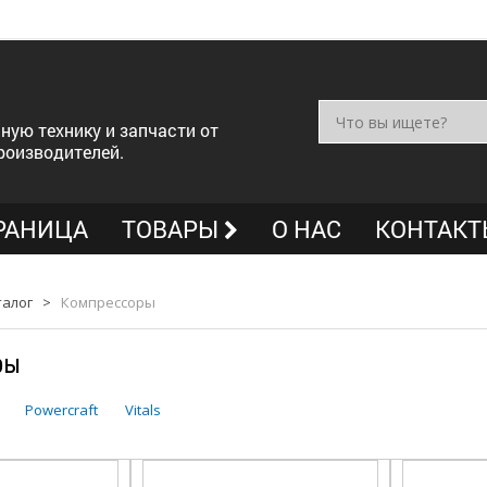
ную технику и запчасти от
роизводителей.
РАНИЦА
ТОВАРЫ
О НАС
КОНТАКТ
талог
>
Компрессоры
ры
Powercraft
Vitals