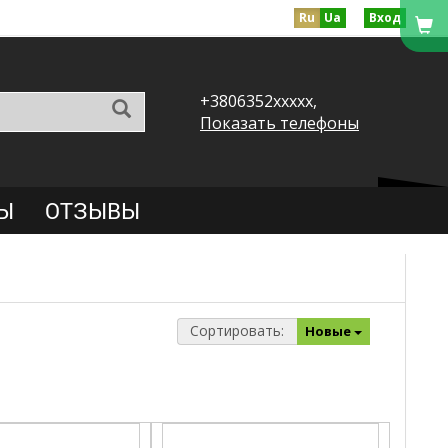
Ru
Ua
Вход
+3806352xxxxx,
Показать телефоны
Ы
ОТЗЫВЫ
Сортировать:
Новые