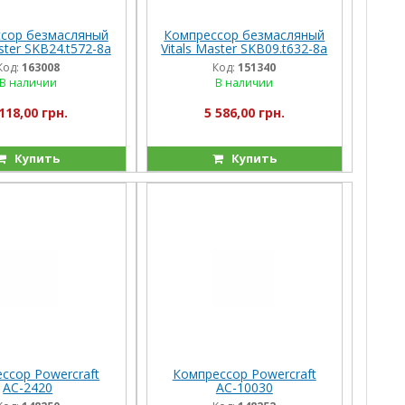
сор безмасляный
Компрессор безмасляный
aster SKB24.t572-8a
Vitals Master SKB09.t632-8a
Код:
163008
Код:
151340
В наличии
В наличии
118,00 грн.
5 586,00 грн.
Купить
Купить
ссор Powercraft
Компрессор Powercraft
АС-2420
АС-10030