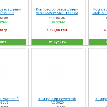
безмасляный
Компрессор безмасляный
Компрес
ofessional
Vitals Master SKB9.t572-8a
Vitals M
t632-8a
63005
Код:
163007
личии
В наличии
00 грн.
5 692,00 грн.
6 
пить
Купить
 Powercraft
Компрессор Powercraft
Компре
030V2
АС-5020