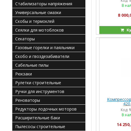
Код:
1
Стабилизаторы напряжения
В на
Универсальные смазки
8 000,
Скобы и термоклей
Ку
Сеялки для мотоблоков
Секаторы
Газовые горелки и паяльники
Скобо и гвоздезабиватели
Сабельные пилы
Рюкзаки
Рулетки строительные
Ручки для инструментов
Компрессо
Реноваторы
420
Редукторы лодочных моторов
Код:
1
В на
Расширительные баки
14 250,
Пылесосы строительные