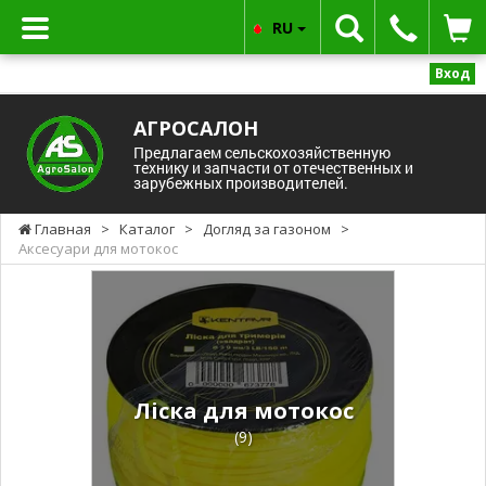
RU
Вход
АГРОСАЛОН
Предлагаем сельскохозяйственную
технику и запчасти от отечественных и
зарубежных производителей.
Главная
>
Каталог
>
Догляд за газоном
>
Аксесуари для мотокос
Ліска для мотокос
(9)