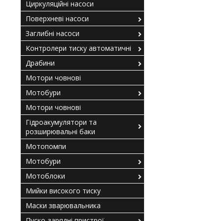
Циркуляційні насоси
Поверхневі насоси
Заглибні насоси
Контролери тиску автоматичні
Драбини
Мотори човнові
Мотобури
Мотори човнові
Гідроакумулятори та
розширювальні баки
Мотопомпи
Мотобури
Мотоблоки
Мийки високого тиску
Маски зварювальника
Пуско-зарядні пристрої