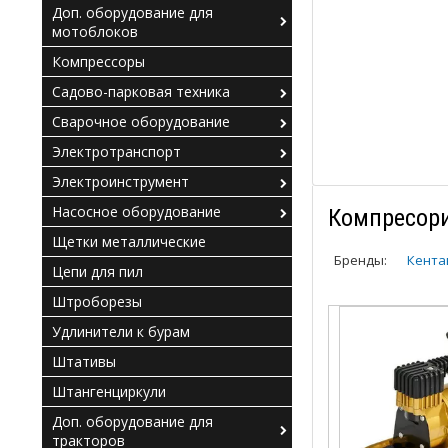
Доп. оборудование для
мотоблоков
Компрессоры
Садово-парковая техника
Сварочное оборудование
Электротранспорт
Электроинструмент
Насосное оборудование
Компресор
Щетки металлические
Бренды:
Кента
Цепи для пил
Штроборезы
Удлинители к бурам
Штативы
Штангенциркули
Доп. оборудование для
тракторов