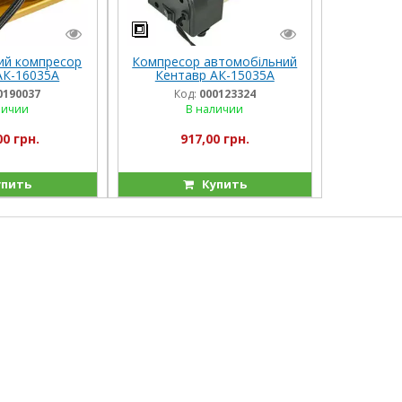
ий компресор
Компресор автомобільний
АК-16035A
Кентавр АК-15035А
0190037
Код:
000123324
личии
В наличии
00 грн.
917,00 грн.
пить
Купить