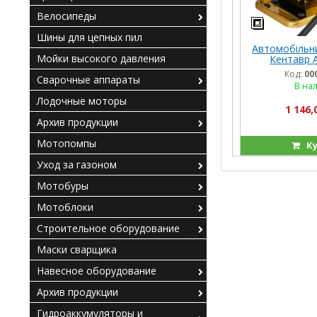
Велосипеды
Шины для цепных пил
Автомобільн
Мойки высокого давления
Кентавр 
Код:
00
Сварочные аппараты
В на
Лодочные моторы
1 146,
Архив продукции
Мотопомпы
Ку
Уход за газоном
Мотобуры
Мотоблоки
Строительное оборудование
Маски сварщика
Навесное оборудование
Архив продукции
Гидроаккумуляторы и