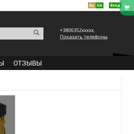
Ru
Ua
Вход
+3806352xxxxx,
Показать телефоны
Ы
ОТЗЫВЫ