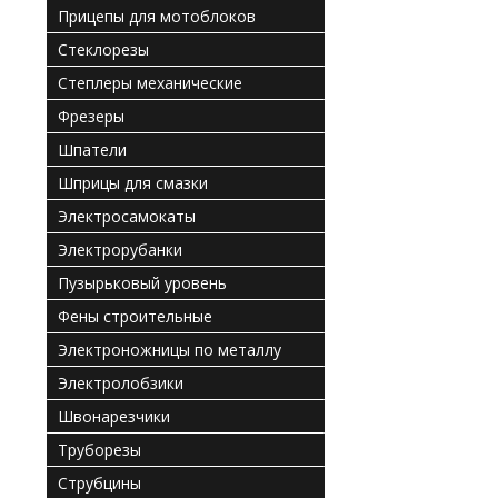
Прицепы для мотоблоков
Стеклорезы
Степлеры механические
Фрезеры
Шпатели
Шприцы для смазки
Электросамокаты
Электрорубанки
Пузырьковый уровень
Фены строительные
Электроножницы по металлу
Электролобзики
Швонарезчики
Труборезы
Струбцины