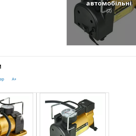
автомобільні
(2)
и
вр
A+