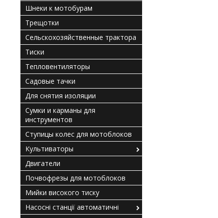
Шнеки к мотобурам
Трещотки
Сельскохозяйственные трактора
Тиски
Тепловентиляторы
Садовые тачки
Для снятия изоляции
Сумки и карманы для
инструментов
Ступицы колес для мотоблоков
Культиваторы
Двигатели
Почвофрезы для мотоблоков
Мийки високого тиску
Насосні станції автоматичні