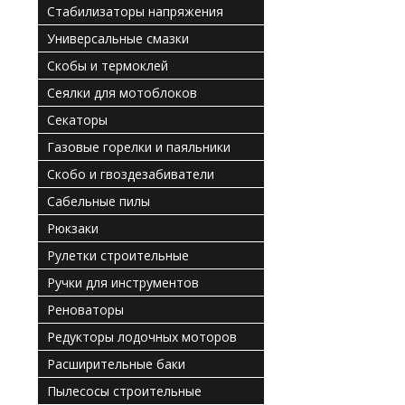
Стабилизаторы напряжения
Универсальные смазки
Скобы и термоклей
Сеялки для мотоблоков
Секаторы
Газовые горелки и паяльники
Скобо и гвоздезабиватели
Сабельные пилы
Рюкзаки
Рулетки строительные
Ручки для инструментов
Реноваторы
Редукторы лодочных моторов
Расширительные баки
Пылесосы строительные