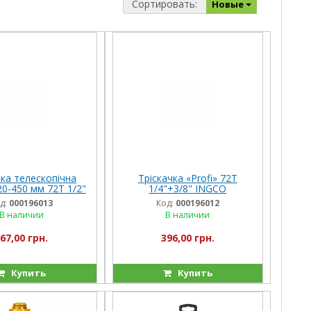
Сортировать:
Новые
тка телескопічна
Тріскачка «Profi» 72T
20-450 мм 72T 1/2"
1/4"+3/8" INGCO
O INDUSTRIAL
INDUSTRIAL
д:
000196013
Код:
000196012
В наличии
В наличии
67,00 грн.
396,00 грн.
Купить
Купить