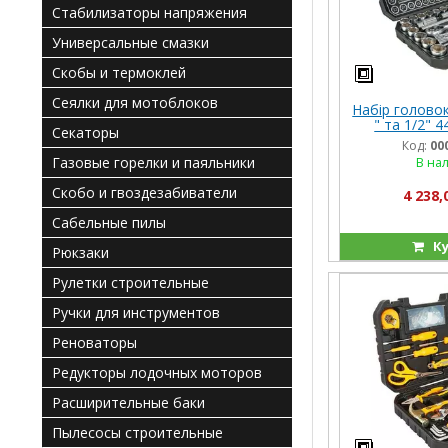
Стабилизаторы напряжения
Универсальные смазки
Скобы и термоклей
Сеялки для мотоблоков
Набір головок
" та 1/2" 
Секаторы
INGCO IN
Код:
00
Газовые горелки и паяльники
В на
Скобо и гвоздезабиватели
4 238,
Сабельные пилы
Ку
Рюкзаки
Рулетки строительные
Ручки для инструментов
Реноваторы
Редукторы лодочных моторов
Расширительные баки
Пылесосы строительные