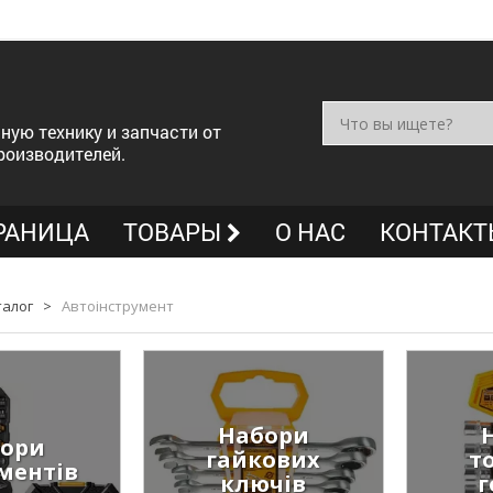
ную технику и запчасти от
роизводителей.
РАНИЦА
ТОВАРЫ
О НАС
КОНТАКТ
талог
>
Автоінструмент
Набори
ори
гайкових
т
ментів
ключів
г