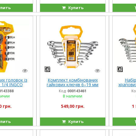
пить
Купить
их головок із
Комплект комбінованих
Набі
 1/4 INGCO
гайкових ключів 6–19 мм
храпови
TRIAL
INGCO INDUSTRIAL
8–19 мм 
0143388
Код:
000143461
Ко
личии
В наличии
0 грн.
549,00 грн.
1 
пить
Купить