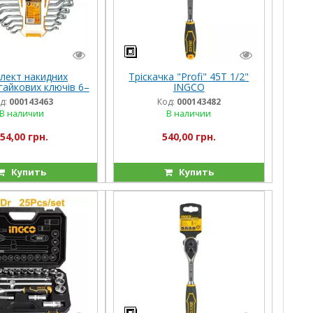
лект накидних
Тріскачка "Profi" 45T 1/2"
гайкових ключів 6–
INGCO
NGCO INDUSTRIAL
д:
000143463
Код:
000143482
В наличии
В наличии
54,00 грн.
540,00 грн.
Купить
Купить