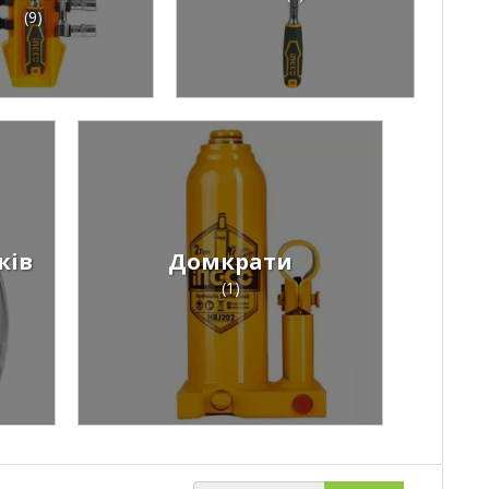
(9)
ків
Домкрати
(1)