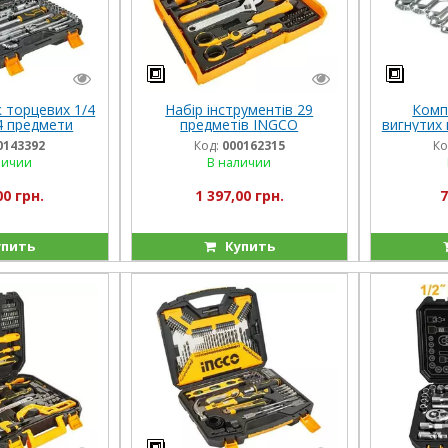
 торцевих 1/4
Набір інструментів 29
Комп
44 предмети
предметів INGCO
вигнутих 
DUSTRIAL
22 мм I
0143392
Код:
000162315
Ко
личии
В наличии
00 грн.
1 397,00 грн.
7
пить
Купить