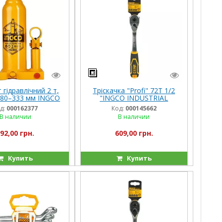
гідравлічний 2 т,
Тріскачка "Profi" 72T 1/2
180–333 мм INGCO
"INGCO INDUSTRIAL
д:
000162377
Код:
000145662
В наличии
В наличии
92,00 грн.
609,00 грн.
Купить
Купить