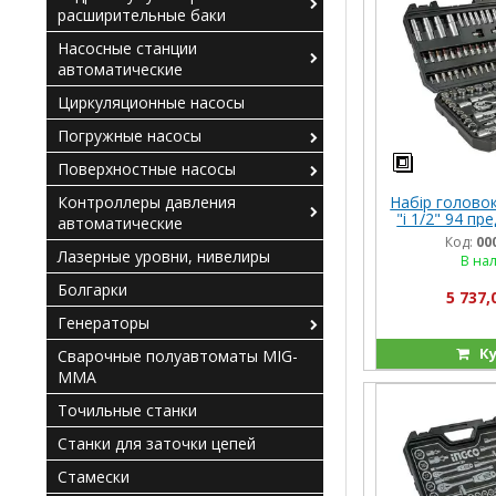
расширительные баки
Насосные станции
автоматические
Циркуляционные насосы
Погружные насосы
Поверхностные насосы
Контроллеры давления
Набір головок
"і 1/2" 94 п
автоматические
INDUS
Код:
00
Лазерные уровни, нивелиры
В на
Болгарки
5 737,
Генераторы
Ку
Сварочные полуавтоматы MIG-
MMA
Точильные станки
Станки для заточки цепей
Стамески