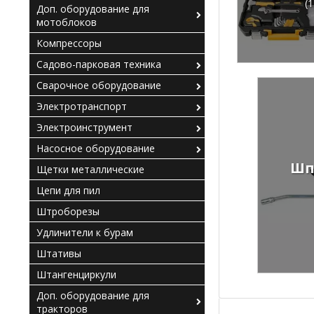
(1
Доп. оборудование для
мотоблоков
Компрессоры
Садово-парковая техника
Сварочное оборудование
Электротранспорт
Электроинструмент
Насосное оборудование
Шп
Щетки металлические
Цепи для пил
Штроборезы
Удлинители к бурам
Штативы
Штангенциркули
Доп. оборудование для
тракторов