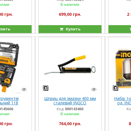
личии
В наличии
00 грн.
699,00 грн.
2 
пить
Купить
трументів
Шприц для змазки 400 мм
Набір т
льний 118
сталевий INGCO
од. IN
ів INGCO
INDUSTRIAL
0145606
Код:
000143460
Ко
личии
В наличии
00 грн.
764,00 грн.
8