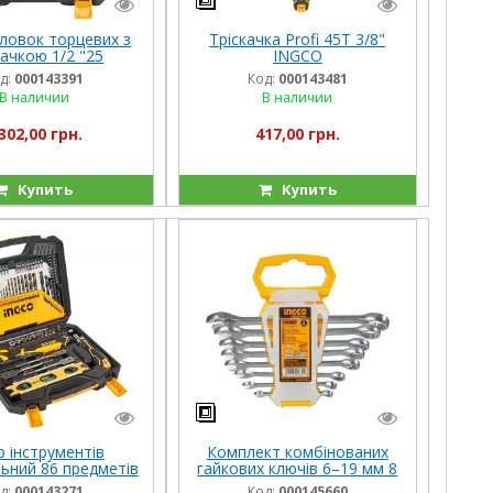
оловок торцевих з
Тріскачка Profi 45T 3/8"
качкою 1/2 "25
INGCO
дметів INGCO
д:
000143391
Код:
000143481
NDUSTRIAL
В наличии
В наличии
302,00 грн.
417,00 грн.
Купить
Купить
р інструментів
Комплект комбінованих
льний 86 предметів
гайкових ключів 6–19 мм 8
INGCO
шт. INGCO INDUSTRIAL
д:
000143271
Код:
000145660