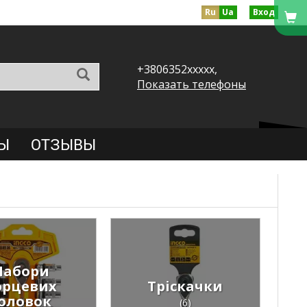
Ru
Ua
Вход
+3806352xxxxx,
Показать телефоны
Ы
ОТЗЫВЫ
Набори
орцевих
Тріскачки
оловок
(6)