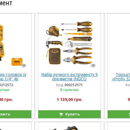
мент
их головок із
Набір ручного інструменту 9
Тріска
ю 1/4" 46
предметів INGCO
«Profi» 3
ів INGCO
INGC
0212572
Код:
000212571
Ко
TRIAL
личии
В наличии
00 грн.
1 139,00 грн.
9
пить
Купить