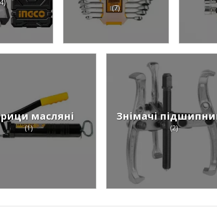
4)
(7)
рици масляні
Знімачі підшипни
(1)
(2)