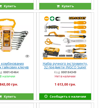
Купить
Купить
р комбінованих
Набір ручного інструменту,
х гайкових ключів
32 предмети INGCO Super
INGCO INDUSTRIAL
Select
д:
000143464
Код:
000184349
В наличии
Нет в наличии
843,00 грн.
1 613,00 грн.
Купить
Сообщить о наличии