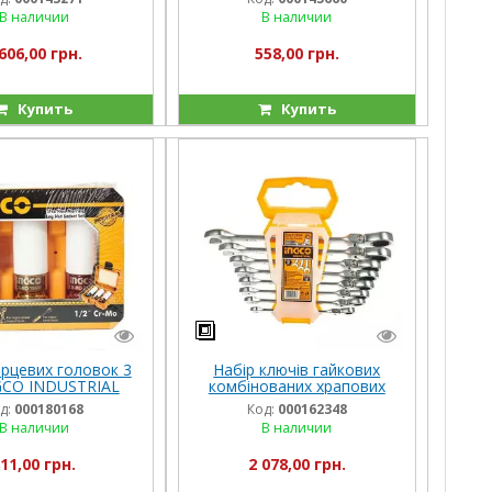
В наличии
В наличии
606,00 грн.
558,00 грн.
Купить
Купить
орцевих головок 3
Набір ключів гайкових
GCO INDUSTRIAL
комбінованих храпових
гнучких 8–19 мм 8 шт.
д:
000180168
Код:
000162348
INGCO INDUSTRIAL
В наличии
В наличии
11,00 грн.
2 078,00 грн.