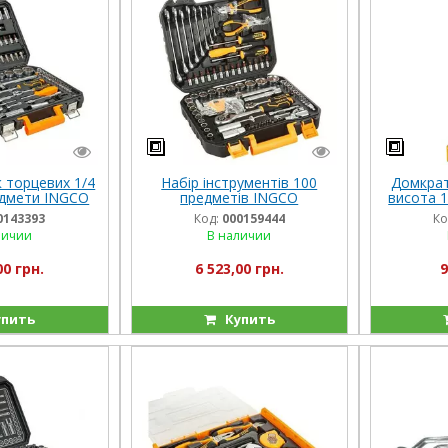
 торцевих 1/4
Набір інструментів 100
Домкрат 
редмети INGCO
предметів INGCO
висота 
TRIAL
0143393
Код:
000159444
Ко
личии
В наличии
00 грн.
6 523,00 грн.
9
пить
Купить