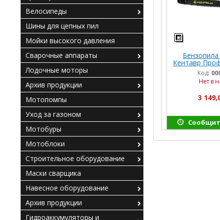
Велосипеды
Шины для цепных пил
Мойки высокого давления
Бензопила
Сварочные аппараты
Кентавр Проф
Лодочные моторы
Код:
00
Нет в 
Архив продукции
3 149,
Мотопомпы
Уход за газоном
Сообщит
Мотобуры
Мотоблоки
Строительное оборудование
Маски сварщика
Навесное оборудование
Архив продукции
Гидроаккумуляторы и