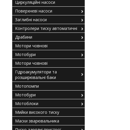
Циркуляційні насоси
Поверхневі насоси
Заглибні насоси
Контролери тиску автоматичні
Драбини
Мотори човнові
Мотобури
Мотори човнові
Гідроакумулятори та
розширювальні баки
Мотопомпи
Мотобури
Мотоблоки
Мийки високого тиску
Маски зварювальника
Пуско-зарядні пристрої