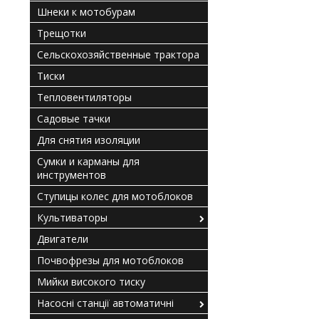
Шнеки к мотобурам
Трещотки
Сельскохозяйственные трактора
Тиски
Тепловентиляторы
Садовые тачки
Для снятия изоляции
Сумки и карманы для
инструментов
Ступицы колес для мотоблоков
Культиваторы
Двигатели
Почвофрезы для мотоблоков
Мийки високого тиску
Насосні станції автоматичні