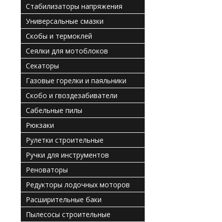
Стабилизаторы напряжения
Универсальные смазки
Скобы и термоклей
Сеялки для мотоблоков
Секаторы
Газовые горелки и паяльники
Скобо и гвоздезабиватели
Сабельные пилы
Рюкзаки
Рулетки строительные
Ручки для инструментов
Реноваторы
Редукторы лодочных моторов
Расширительные баки
Пылесосы строительные