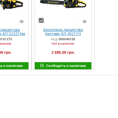
 ланцюгова
Бензопила ланцюгова
і БП-5232ТНм
Кентавр БП-4521ТН
0161375
Код:
000046169
наличии
Нет в наличии
00 грн.
2 695,00 грн.
ь о наличии
Сообщить о наличии