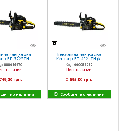
пила ланцюгова
Бензопила ланцюгова
авр БП-5225ТН
Кентавр БП-4521ТН (k)
(1ш+3ц)
д:
000046170
Код:
000053957
ет в наличии
Нет в наличии
749,00 грн.
2 695,00 грн.
щить о наличии
Сообщить о наличии