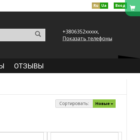
Ru
Ua
Вход
+3806352xxxxx,
Показать телефоны
Ы
ОТЗЫВЫ
Сортировать:
Новые