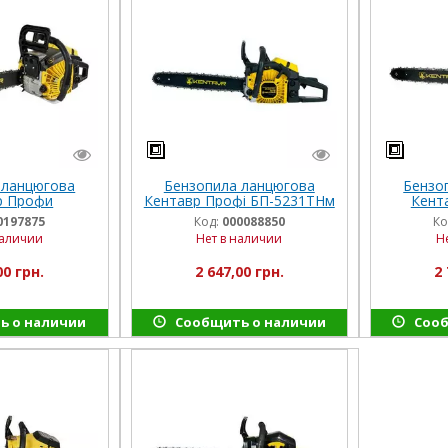
 ланцюгова
Бензопила ланцюгова
Бензо
р Профи
Кентавр Профі БП-5231ТНм
Кент
33ТНм
0197875
Код:
000088850
Ко
наличии
Нет в наличии
Н
00 грн.
2 647,00 грн.
2 
ь о наличии
Сообщить о наличии
Сооб