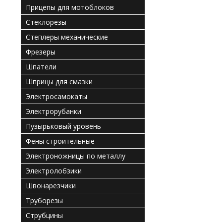
Прицепы для мотоблоков
Стеклорезы
Степлеры механические
Фрезеры
Шпатели
Шприцы для смазки
Электросамокаты
Электрорубанки
Пузырьковый уровень
Фены строительные
Электроножницы по металлу
Электролобзики
Швонарезчики
Труборезы
Струбцины