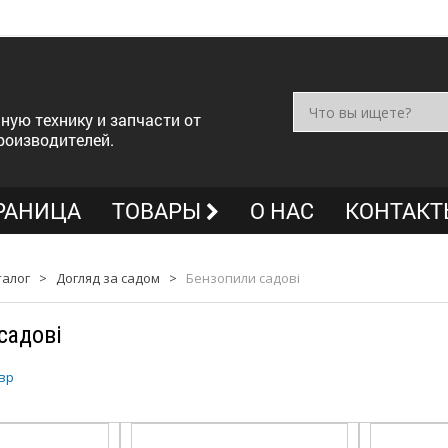
ную технику и запчасти от
роизводителей.
РАНИЦА
ТОВАРЫ
О НАС
КОНТАКТ
талог
>
Догляд за садом
>
Бензопили садові
садові
вр