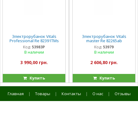
Электрорубанок Vitals
Электрорубанок Vitals
Professional Re 82391TMs
master Re 82265ab
Код:
53983P
Код:
53979
В наличии
В наличии
3 990,00 грн.
2 606,80 грн.
Купить
Купить
Главная
|
Товары
|
Контакты
|
О нас
|
Отзывы