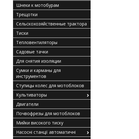
Шнеки к мотобурам
Трещотки
Сельскохозяйственные трактора
Тиски
Тепловентиляторы
Садовые тачки
Для снятия изоляции
Сумки и карманы для
инструментов
Ступицы колес для мотоблоков
Культиваторы
Двигатели
Почвофрезы для мотоблоков
Мийки високого тиску
Насосні станції автоматичні