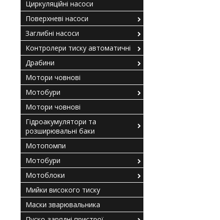
Циркуляційні насоси
Поверхневі насоси
Заглибні насоси
Контролери тиску автоматичні
Драбини
Мотори човнові
Мотобури
Мотори човнові
Гідроакумулятори та
розширювальні баки
Мотопомпи
Мотобури
Мотоблоки
Мийки високого тиску
Маски зварювальника
Пуско-зарядні пристрої