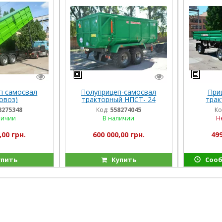
п самосвал
Полуприцеп-самосвал
При
овоз)
тракторный НПСТ- 24
трак
8275348
Код:
558274045
Ко
личии
В наличии
Н
,00 грн.
600 000,00 грн.
499
пить
Купить
Сооб