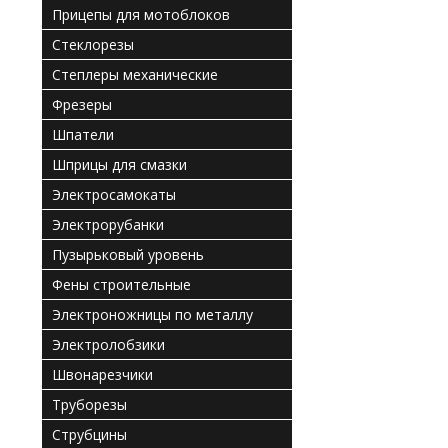
Прицепы для мотоблоков
Стеклорезы
Степлеры механические
Фрезеры
Шпатели
Шприцы для смазки
Электросамокаты
Электрорубанки
Пузырьковый уровень
Фены строительные
Электроножницы по металлу
Электролобзики
Швонарезчики
Труборезы
Струбцины