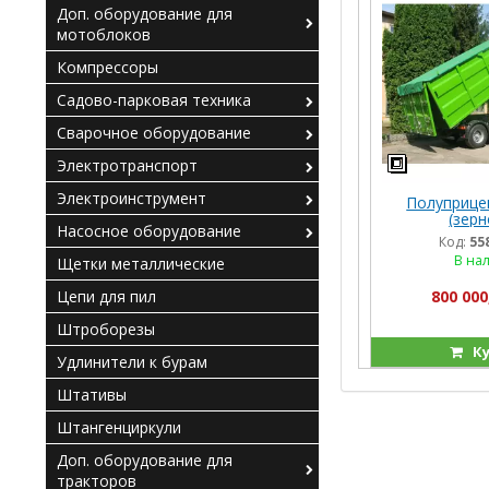
Доп. оборудование для
мотоблоков
Компрессоры
Садово-парковая техника
Сварочное оборудование
Электротранспорт
Электроинструмент
Полуприце
(зерн
Насосное оборудование
Код:
55
В на
Щетки металлические
Цепи для пил
800 000
Штроборезы
Ку
Удлинители к бурам
Штативы
Штангенциркули
Доп. оборудование для
тракторов