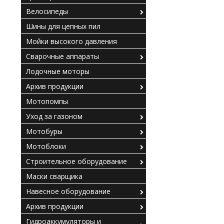
Велосипеды
Шины для цепных пил
Мойки высокого давления
Сварочные аппараты
Лодочные моторы
Архив продукции
Мотопомпы
Уход за газоном
Мотобуры
Мотоблоки
Строительное оборудование
Маски сварщика
Навесное оборудование
Архив продукции
Гидроаккумуляторы и