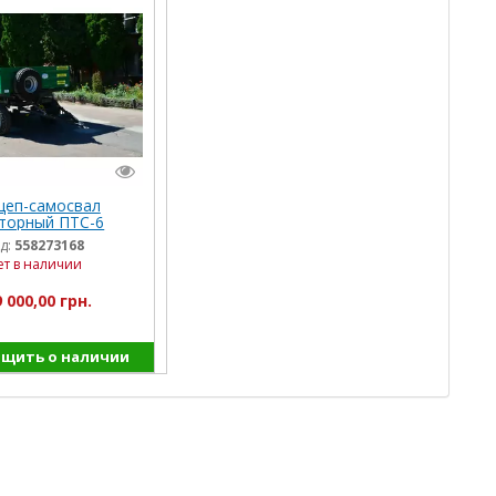
цеп-самосвал
торный ПТС-6
д:
558273168
ет в наличии
 000,00 грн.
щить о наличии