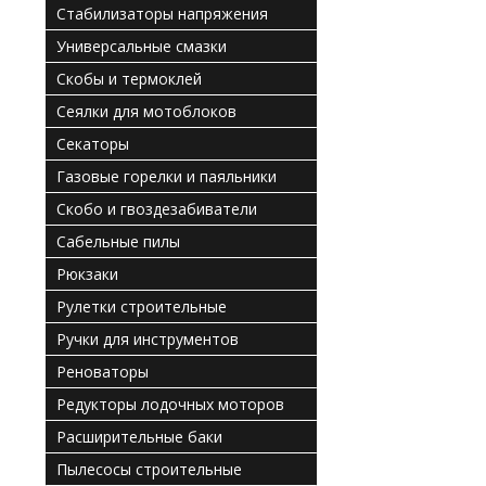
Стабилизаторы напряжения
Универсальные смазки
Скобы и термоклей
Сеялки для мотоблоков
Секаторы
Газовые горелки и паяльники
Скобо и гвоздезабиватели
Сабельные пилы
Рюкзаки
Рулетки строительные
Ручки для инструментов
Реноваторы
Редукторы лодочных моторов
Расширительные баки
Пылесосы строительные