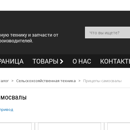
ную технику и запчасти от
роизводителей.
РАНИЦА
ТОВАРЫ
О НАС
КОНТАКТ
талог
>
Сельскохозяйственная техника
>
Прицепы самосвалы
амосвалы
привод