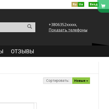
Ru
Ua
Вход
+3806352xxxxx,
Показать телефоны
Ы
ОТЗЫВЫ
Сортировать:
Новые