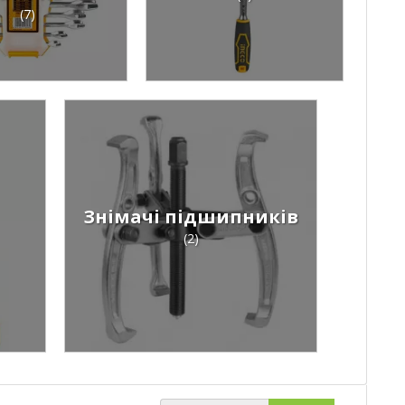
(7)
Знімачі підшипників
(2)