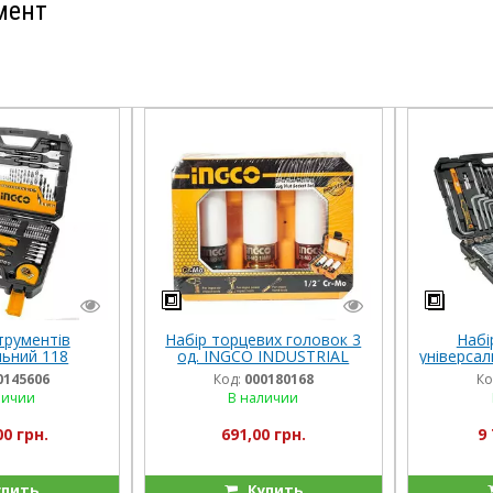
мент
трументів
Набір торцевих головок 3
Набі
льний 118
од. INGCO INDUSTRIAL
універса
ів INGCO
INGC
0145606
Код:
000180168
Ко
личии
В наличии
00 грн.
691,00 грн.
9 
пить
Купить