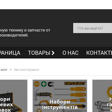
ную технику и запчасти от
роизводителей.
РАНИЦА
ТОВАРЫ
О НАС
КОНТАКТ
талог
>
Автоінструмент
ори
Набори
евих
г
інструментів
овок