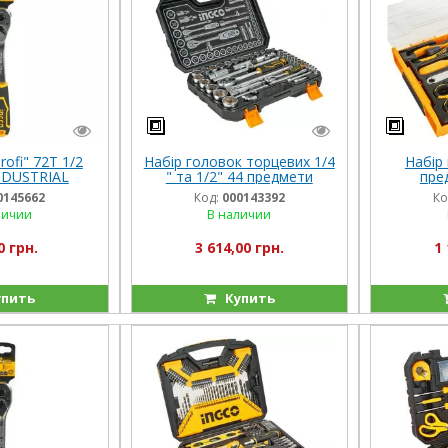
rofi" 72T 1/2
Набір головок торцевих 1/4
Набір 
NDUSTRIAL
" та 1/2" 44 предмети
пре
INGCO INDUSTRIAL
0145662
Код:
000143392
Ко
личии
В наличии
0 грн.
3 614,00 грн.
1 
пить
Купить