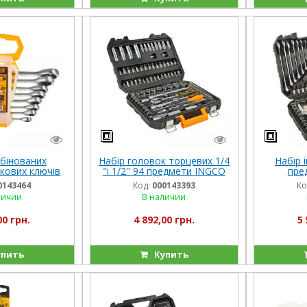
бінованих
Набір головок торцевих 1/4
Набір 
кових ключів
"і 1/2" 94 предмети INGCO
пре
O INDUSTRIAL
INDUSTRIAL
0143464
Код:
000143393
Ко
личии
В наличии
00 грн.
4 892,00 грн.
5 
пить
Купить