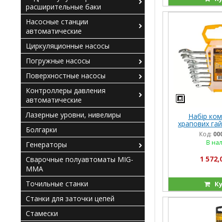
расширительные баки
Насосные станции
автоматические
Циркуляционные насосы
Погружные насосы
Поверхностные насосы
Контроллеры давления
автоматические
Лазерные уровни, нивелиры
Набір ком
храпових гай
Болгарки
8–19 мм INGC
Код:
00
В на
Генераторы
1 572,
Сварочные полуавтоматы MIG-
MMA
Точильные станки
Ку
Станки для заточки цепей
Стамески