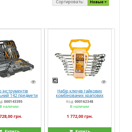
Сортировать:
Новые
р інструментів
Набір ключів гайкових
льний 142 предмети
комбінованих храпових
O INDUSTRIAL
гнучких 8–19 мм 8 шт.
д:
000143395
Код:
000162348
INGCO INDUSTRIAL
В наличии
В наличии
728,00 грн.
1 772,00 грн.
Купить
Купить