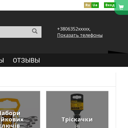
Ru
Ua
Вход
+3806352xxxxx,
Показать телефоны
Ы
ОТЗЫВЫ
Набори
айкових
Тріскачки
ключів
(4)