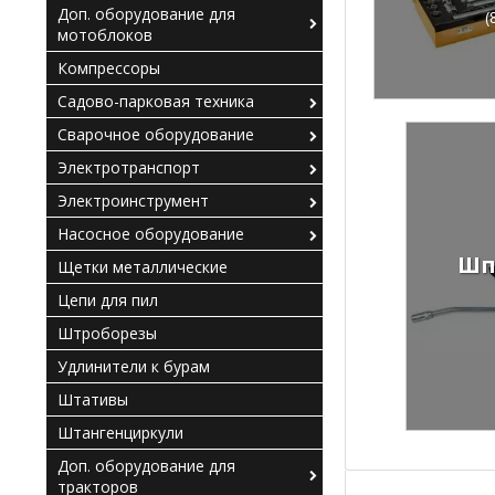
Доп. оборудование для
(
мотоблоков
Компрессоры
Садово-парковая техника
Сварочное оборудование
Электротранспорт
Электроинструмент
Насосное оборудование
Шп
Щетки металлические
Цепи для пил
Штроборезы
Удлинители к бурам
Штативы
Штангенциркули
Доп. оборудование для
тракторов