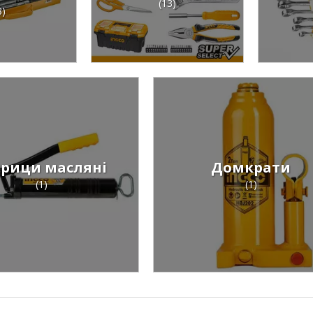
(13)
8)
рици масляні
Домкрати
(1)
(1)