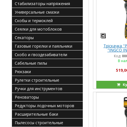
Стабилизаторы напряжения
Универсальные смазки
Скобы и термоклей
Сеялки для мотоблоков
Секаторы
Тріскачка "P
Газовые горелки и паяльники
"INGCO I
Скобо и гвоздезабиватели
Код:
00
В на
Сабельные пилы
519,0
Рюкзаки
Рулетки строительные
Ку
Ручки для инструментов
Реноваторы
Редукторы лодочных моторов
Расширительные баки
Пылесосы строительные