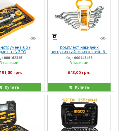
інструментів 29
Комплект накидних
дметів INGCO
вигнутих гайкових ключів 6–
22 мм INGCO INDUSTRIAL
д:
000162315
Код:
000143463
В наличии
В наличии
191,00 грн.
643,00 грн.
Купить
Купить