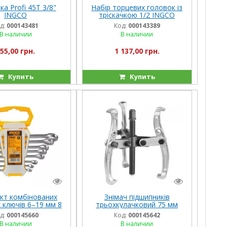
ка Profi 45T 3/8"
Набір торцевих головок із
INGCO
тріскачкою 1/2 INGCO
INDUSTRIAL
д:
000143481
Код:
000143389
В наличии
В наличии
55,00 грн.
1 137,00 грн.
Купить
Купить
кт комбінованих
Знімач підшипників
 ключів 6–19 мм 8
трьохкулачковий 75 мм
GCO INDUSTRIAL
INGCO INDUSTRIAL
д:
000145660
Код:
000145642
В наличии
В наличии