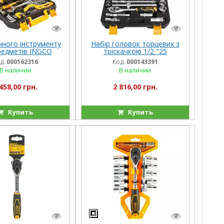
чного інструменту
Набір головок торцевих з
редметів INGCO
тріскачкою 1/2 "25
предметів INGCO
д:
000162316
Код:
000143391
INDUSTRIAL
В наличии
В наличии
458,00 грн.
2 816,00 грн.
Купить
Купить