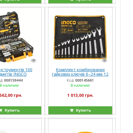
інструментів 100
Комплект комбінованих
дметів INGCO
гайкових ключів 6–24 мм 12
шт. в чохлі INGCO
д:
000159444
Код:
000145661
INDUSTRIAL
В наличии
В наличии
562,00 грн.
1 013,00 грн.
Купить
Купить