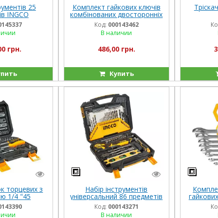
рументів 25
Комплект гайкових ключів
Тріскач
ів INGCO
комбінованих двосторонніх
6–22 мм INGCO INDUSTRIAL
0145337
Код:
000143462
Ко
личии
В наличии
00 грн.
486,00 грн.
3
пить
Купить
к торцевих з
Набір інструментів
Компле
ю 1/4 "45
універсальний 86 предметів
гайкових
ів INGCO
INGCO
шт. IN
0143390
Код:
000143271
Ко
TRIAL
личии
В наличии