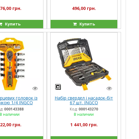
76,00 грн.
496,00 грн.
Купить
Купить
рцевих головок із
Набір свердел і насадок-біт
ачкою 1/4 INGCO
67 шт. INGCO
NDUSTRIAL
д:
000143388
Код:
000143270
В наличии
В наличии
22,00 грн.
1 441,00 грн.