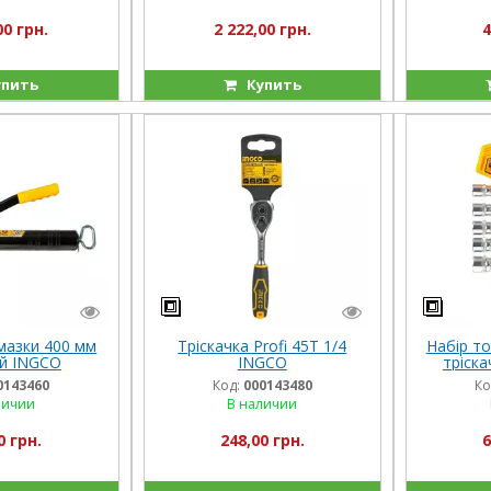
00 грн.
2 222,00 грн.
4
пить
Купить
мазки 400 мм
Тріскачка Profi 45T 1/4
Набір то
й INGCO
INGCO
тріск
TRIAL
I
0143460
Код:
000143480
Ко
личии
В наличии
0 грн.
248,00 грн.
6