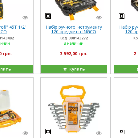
ofi" 45T 1/2"
Набір ручного інструменту
Набір ру
GCO
120 предметів INGCO
120 п
0143482
Код:
000143272
Ко
личии
В наличии
0 грн.
3 592,00 грн.
2 
пить
Купить