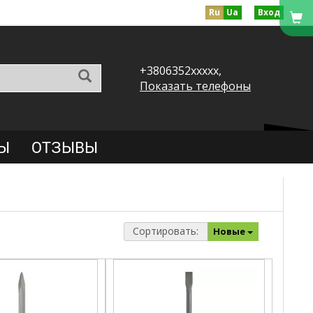
Ru
Ua
Вход
+3806352xxxxx,
Показать телефоны
Ы
ОТЗЫВЫ
Сортировать:
Новые