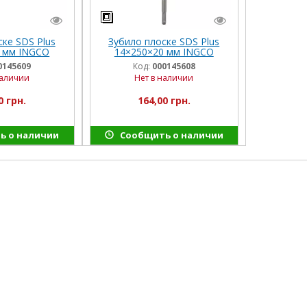
ке SDS Plus
Зубило плоске SDS Plus
 мм INGCO
14×250×20 мм INGCO
0145609
Код:
000145608
наличии
Нет в наличии
0 грн.
164,00 грн.
ь о наличии
Сообщить о наличии