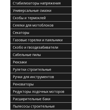
Стабилизаторы напряжения
Универсальные смазки
Скобы и термоклей
Сеялки для мотоблоков
Секаторы
Газовые горелки и паяльники
Скобо и гвоздезабиватели
Сабельные пилы
Рюкзаки
Рулетки строительные
Ручки для инструментов
Реноваторы
Редукторы лодочных моторов
Расширительные баки
Пылесосы строительные