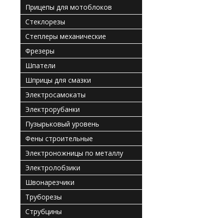
Прицепы для мотоблоков
Стеклорезы
Степлеры механические
Фрезеры
Шпатели
Шприцы для смазки
Электросамокаты
Электрорубанки
Пузырьковый уровень
Фены строительные
Электроножницы по металлу
Электролобзики
Швонарезчики
Труборезы
Струбцины