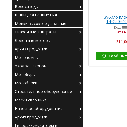
Велосипеды
Шины для цепных пил
Зубило плос
14×250×40
Мойки высокого давления
Код:
00
Сварочные аппараты
Нет в 
Лодочные моторы
211,0
Архив продукции
Сообщит
Мотопомпы
Уход за газоном
Мотобуры
Мотоблоки
Строительное оборудование
Маски сварщика
Навесное оборудование
Архив продукции
Гидроаккумуляторы и