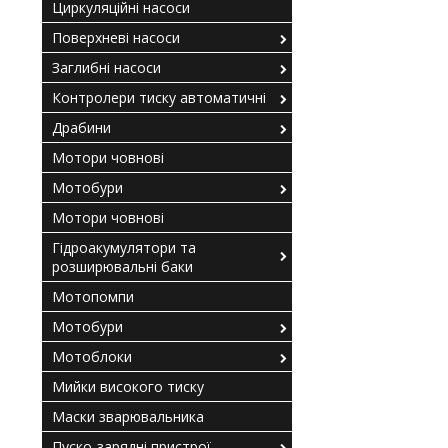
Циркуляційні насоси
Поверхневі насоси
Заглибні насоси
Контролери тиску автоматичні
Драбини
Мотори човнові
Мотобури
Мотори човнові
Гідроакумулятори та
розширювальні баки
Мотопомпи
Мотобури
Мотоблоки
Мийки високого тиску
Маски зварювальника
Пуско-зарядні пристрої