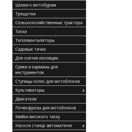
Шнеки к мотобурам
Трещотки
Сельскохозяйственные трактора
Тиски
Тепловентиляторы
Садовые тачки
Для снятия изоляции
Сумки и карманы для
инструментов
Ступицы колес для мотоблоков
Культиваторы
Двигатели
Почвофрезы для мотоблоков
Мийки високого тиску
Насосні станції автоматичні