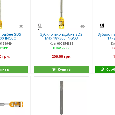
подібне SDS
Зубило пікоподібне SDS
Зубило пі
00 INGCO
Max 18×300 INGCO
14×
0151949
Код:
000154835
Ко
личии
В наличии
Н
0 грн.
206,00 грн.
1
пить
Купить
Сооб