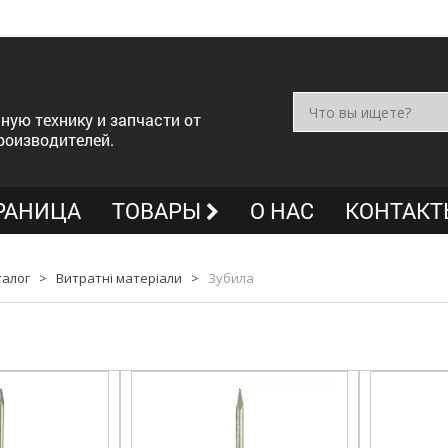
ную технику и запчасти от
роизводителей.
РАНИЦА
ТОВАРЫ
О НАС
КОНТАКТ
талог
>
Витратні матеріали
>
Зубила