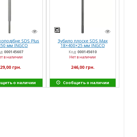
коподібне SDS Plus
Зубило плоске SDS Max
250 мм INGCO
18×400×25 мм INGCO
д:
000145607
Код:
000145610
ет в наличии
Нет в наличии
29,00 грн.
246,00 грн.
щить о наличии
Сообщить о наличии