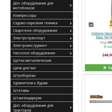
Доп. оборудование для
мотоблоков
Компрессоры
Садово-парковая техника
Сварочное оборудование
Зубило піко
Max 18×4
Электротранспорт
Код:
00
Электроинструмент
В на
Насосное оборудование
246,0
Щетки металлические
Ку
Цепи для пил
Штроборезы
Удлинители к бурам
Штативы
Штангенциркули
Доп. оборудование для
тракторов