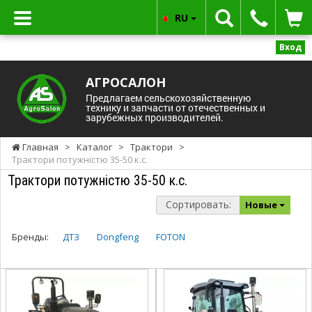
RU
Вход
АГРОСАЛОН
Предлагаем сельскохозяйственную
технику и запчасти от отечественных и
зарубежных производителей.
Главная
>
Каталог
>
Трактори
>
Трактори потужністю 35-50 к.с.
Трактори потужністю 35-50 к.с.
Сортировать:
Новые
Бренды:
ДТЗ
Dongfeng
FOTON