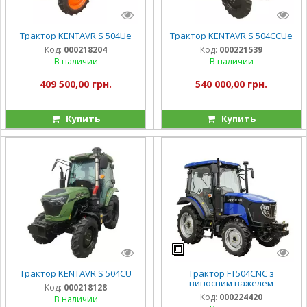
Трактор KENTAVR S 504Uе
Трактор KENTAVR S 504CСUе
Код:
000218204
Код:
000221539
В наличии
В наличии
409 500,00 грн.
540 000,00 грн.
Купить
Купить
Трактор KENTAVR S 504CU
Трактор FT504CNC з
виносним важелем
Код:
000218128
Код:
000224420
В наличии