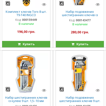
Комплект ключів Torx 8 шт.
Набір подовжених
Т9-Т40 INGCO
шестигранних ключів із
кулею 9 шт. 1,5–10 мм INGCO
Код:
000159449
Код:
000143477
В наличии
В наличии
196,00 грн.
280,00 грн.
Купить
Купить
Набір шестигранних ключів
Набір подовжених
із кулею 9 шт. 1,5–10 мм
шестигранних ключів 9 шт.
INGCO
1,5–10 мм INGCO