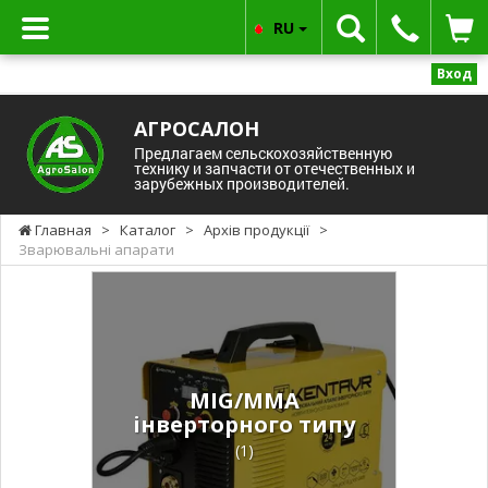
RU
Вход
АГРОСАЛОН
Предлагаем сельскохозяйственную
технику и запчасти от отечественных и
зарубежных производителей.
Главная
>
Каталог
>
Архів продукції
>
Зварювальні апарати
MIG/ММА
інверторного типу
(1)