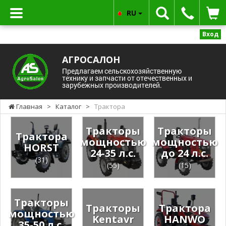
RU
Вход
АГРОСАЛОН
Предлагаем сельскохозяйственную
технику и запчасти от отечественных и
зарубежных производителей.
Главная
>
Каталог
>
Трактора
Тракторы
Тракторы
Трактора
мощностью
мощностью
HORST
24-35 л.с.
до 24 л.с.
(31)
(55)
(15)
Тракторы
Тракторы
Трактора
мощностью
Kentavr
HANWO
35-50 л.с.