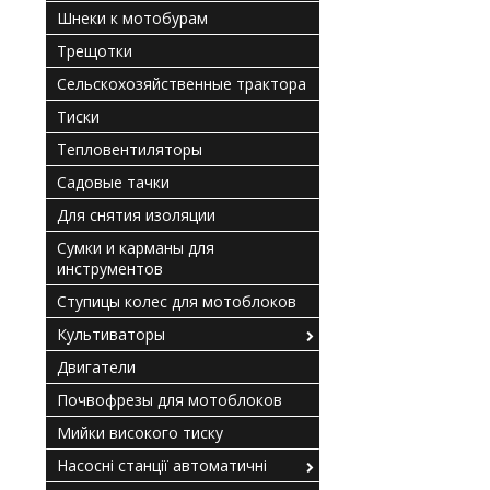
Шнеки к мотобурам
Трещотки
Сельскохозяйственные трактора
Тиски
Тепловентиляторы
Садовые тачки
Для снятия изоляции
Сумки и карманы для
инструментов
Ступицы колес для мотоблоков
Культиваторы
Двигатели
Почвофрезы для мотоблоков
Мийки високого тиску
Насосні станції автоматичні