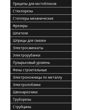
Прицепы для мотоблоков
Стеклорезы
Степлеры механические
Фрезеры
Шпатели
Шприцы для смазки
Электросамокаты
Электрорубанки
Пузырьковый уровень
Фены строительные
Электроножницы по металлу
Электролобзики
Швонарезчики
Труборезы
Струбцины