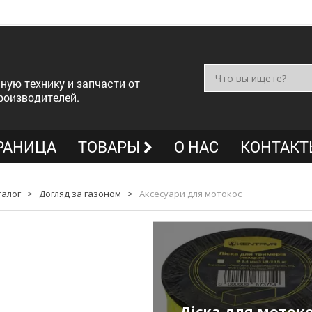
ную технику и запчасти от
роизводителей.
РАНИЦА
ТОВАРЫ
О НАС
КОНТАКТ
талог
>
Догляд за газоном
>
Аксесуари для мотокос
Ліска для моток