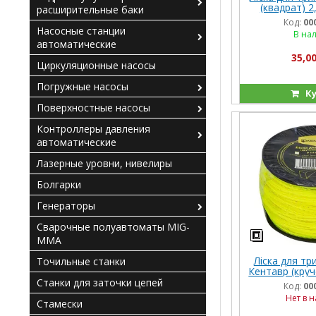
(квадрат) 2
расширительные баки
Код:
00
Насосные станции
В на
автоматические
35,00
Циркуляционные насосы
Погружные насосы
Ку
Поверхностные насосы
Контроллеры давления
автоматические
Лазерные уровни, нивелиры
Болгарки
Генераторы
Сварочные полуавтоматы MIG-
MMA
Ліска для три
Точильные станки
Кентавр (круч
2,4 мм × 3
Станки для заточки цепей
Код:
00
Нет в 
Стамески