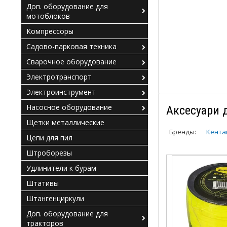
Доп. оборудование для
мотоблоков
Компрессоры
Садово-парковая техника
Сварочное оборудование
Электротранспорт
Электроинструмент
Насосное оборудование
Аксесуари 
Щетки металлические
Бренды:
Кента
Цепи для пил
Штроборезы
Удлинители к бурам
Штативы
Штангенциркули
Доп. оборудование для
тракторов