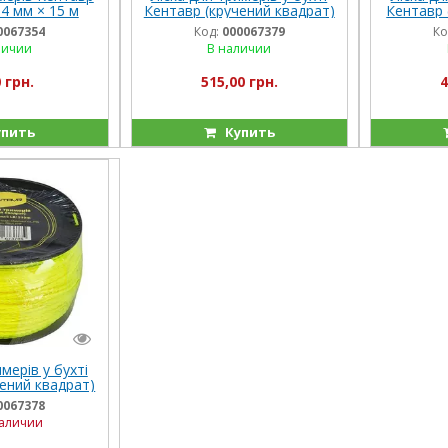
,4 мм × 15 м
Кентавр (кручений квадрат)
Кентавр 
2,7 мм × 3LB (256 м)
3
0067354
Код:
000067379
Ко
личии
В наличии
 грн.
515,00 грн.
4
пить
Купить
мерів у бухті
ений квадрат)
LB (319 м)
0067378
наличии