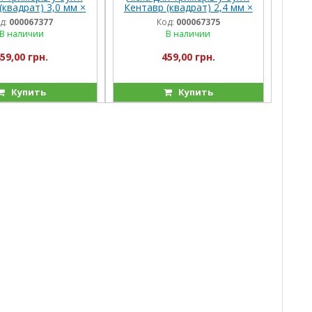
(квадрат) 3,0 мм ×
Кентавр (квадрат) 2,4 мм ×
LB (150 м)
3LB (235 м)
д:
000067377
Код:
000067375
В наличии
В наличии
59,00 грн.
459,00 грн.
Купить
Купить