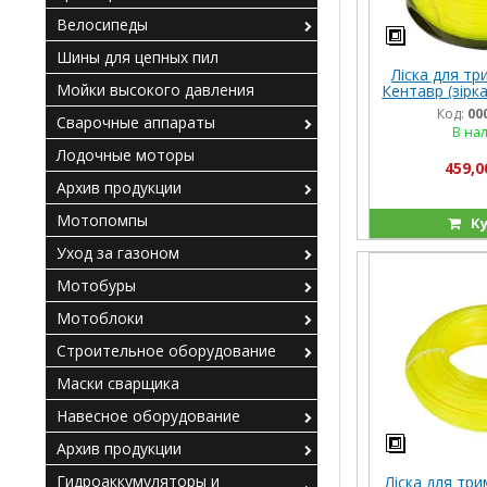
Велосипеды
Шины для цепных пил
Ліска для три
Мойки высокого давления
Кентавр (зiрка
(34
Код:
00
Сварочные аппараты
В на
Лодочные моторы
459,0
Архив продукции
Мотопомпы
Ку
Уход за газоном
Мотобуры
Мотоблоки
Строительное оборудование
Маски сварщика
Навесное оборудование
Архив продукции
Гидроаккумуляторы и
Ліска для три