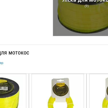
(9)
для мотокос
вр