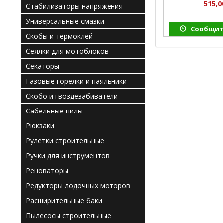
515,0
Стабилизаторы напряжения
Универсальные смазки
Сообщит
Скобы и термоклей
Сеялки для мотоблоков
Секаторы
Газовые горелки и паяльники
Скобо и гвоздезабиватели
Сабельные пилы
Рюкзаки
Рулетки строительные
Ручки для инструментов
Реноваторы
Редукторы лодочных моторов
Расширительные баки
Пылесосы строительные