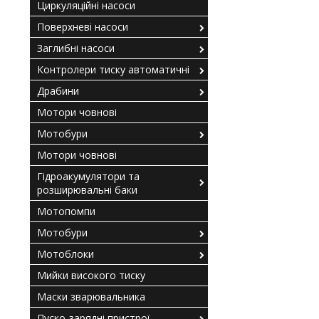
Циркуляційні насоси
Поверхневі насоси
Заглибні насоси
Контролери тиску автоматичні
Драбини
Мотори човнові
Мотобури
Мотори човнові
Гідроакумулятори та
розширювальні баки
Мотопомпи
Мотобури
Мотоблоки
Мийки високого тиску
Маски зварювальника
Пуско-зарядні пристрої