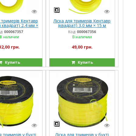
я тримерів Кентавр
Ліска для тримерів Кентавр
 квадрат) 2,4 мм ×
(квадрат) 3,0 мм × 15 м
15 м
д:
000067357
Код:
000067356
В наличии
В наличии
32,00 грн.
49,00 грн.
Купить
Купить
я тримерів у бухті
Ліска для тримерів у бухті