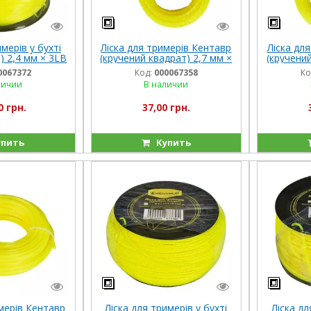
мерів у бухті
Ліска для тримерів Кентавр
Ліска дл
) 2,4 мм × 3LB
(кручений квадрат) 2,7 мм ×
(кручений
9 м)
15 м
0067372
Код:
000067358
Ко
личии
В наличии
0 грн.
37,00 грн.
пить
Купить
мерів Кентавр
Ліска для тримерів у бухті
Ліска дл