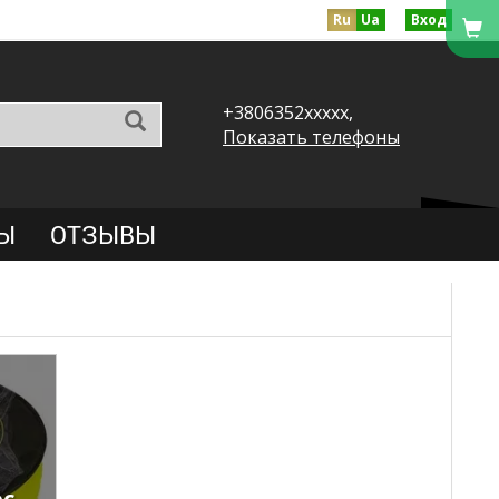
Ru
Ua
Вход
+3806352xxxxx,
Показать телефоны
Ы
ОТЗЫВЫ
ос