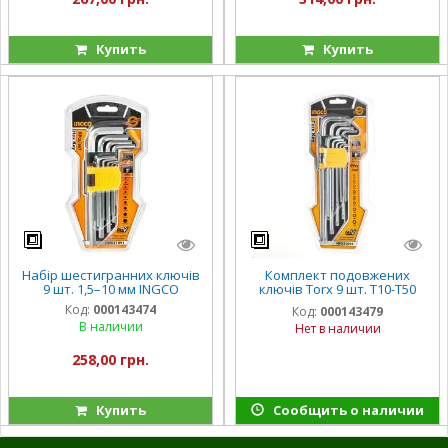
Купить
Купить
Набір шестигранних ключів
Комплект подовжених
9 шт. 1,5–10 мм INGCO
ключів Torx 9 шт. Т10-Т50
INGCO
Код:
000143474
Код:
000143479
В наличии
Нет в наличии
258,00 грн.
Купить
Сообщить о наличии