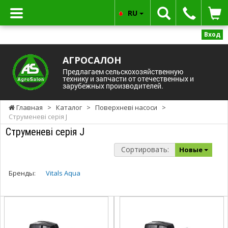
RU
Вход
АГРОСАЛОН
Предлагаем сельскохозяйственную
технику и запчасти от отечественных и
зарубежных производителей.
Главная
>
Каталог
>
Поверхневі насоси
>
Струменеві серія J
Струменеві серія J
Сортировать:
Новые
Бренды:
Vitals Aqua