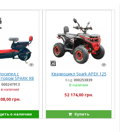
лосипед с
Квадроцикл Spark APEX 125
отором SPARK R8
Код:
000253839
00W/20Ah LiFePO4
:
000247913
В наличии
чёрный
 в наличии
52 174,00 грн.
308,00 грн.
ить о наличии
Купить