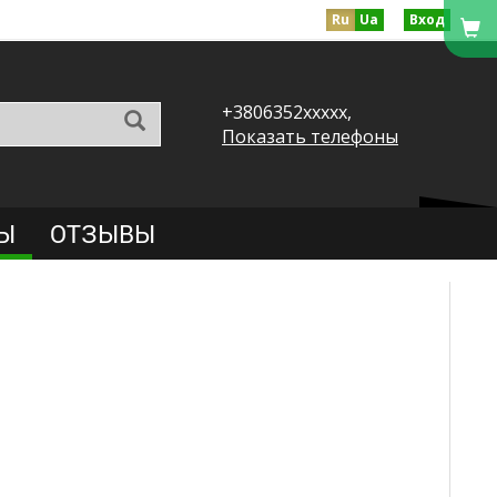
Ru
Ua
Вход
+3806352xxxxx,
Показать телефоны
Ы
ОТЗЫВЫ