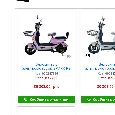
Велосипед с
Велосипе
электромотором SPARK R8
электромотором
14" 60V/800W/20Ah LiFePO4
14" 60V/800W/20
Код:
000247916
Код:
00024
сиреневый
светло-с
Нет в наличии
Нет в нал
30 308,00 грн.
30 308,00 
Сообщить о наличии
Сообщить о