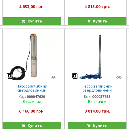
4 633,00 грн.
4 813,00 грн.
Купить
Купить
Насос заглибний
Насос заглибний
свердловинний
свердловинний
відцентровий Vitals aqua
відцентровий Vitals aqua 3-
Код:
000047620
Код:
000057753
3.5DC 1542-0.65r
28DC 3190-1.9r
В наличии
В наличии
6 160,00 грн.
9 014,00 грн.
Купить
Купить