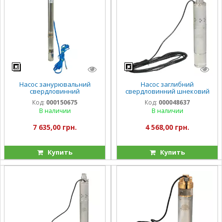
Насос занурювальний
Насос заглибний
свердловинний
свердловинний шнековий
відцентровий стійкий до
Vitals aqua 4DS 1571-1.0r
Код:
000150675
Код:
000048637
піску Vitals Aqua PRO 3.5-
В наличии
В наличии
13SD 3048-1.0r
7 635,00 грн.
4 568,00 грн.
Купить
Купить