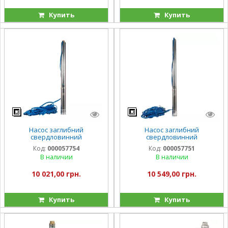
Купить
Купить
Насос заглибний
Насос заглибний
свердловинний
свердловинний
відцентровий Vitals aqua 3.5
відцентровий Vitals aqua 3-
Код:
000057754
Код:
000057751
DC 10132-1,5r
30DCo 1690-1.2r
В наличии
В наличии
10 021,00 грн.
10 549,00 грн.
Купить
Купить