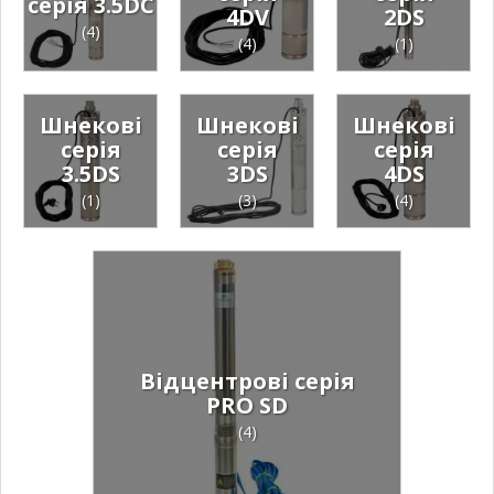
серія 3.5DC
4DV
2DS
(4)
(4)
(1)
Шнекові
Шнекові
Шнекові
серія
серія
серія
3.5DS
3DS
4DS
(1)
(3)
(4)
Відцентрові серія
PRO SD
(4)