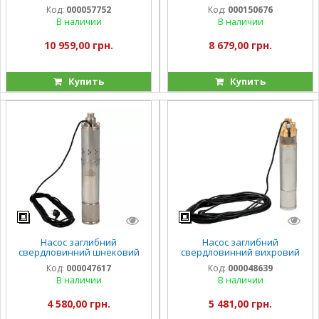
відцентровий Vitals aqua 3-
відцентровий стійкий до
Код:
000057752
Код:
000150676
40DCo 16102-1.5r
піску Vitals Aqua PRO 3.5-
В наличии
В наличии
16SD 3059-1.2r
10 959,00 грн.
8 679,00 грн.
Купить
Купить
Насос заглибний
Насос заглибний
свердловинний шнековий
свердловинний вихровий
Vitals aqua 4DS 1578-1.1r
Vitals aqua 4DV 2032-1.3rc
Код:
000047617
Код:
000048639
В наличии
В наличии
4 580,00 грн.
5 481,00 грн.