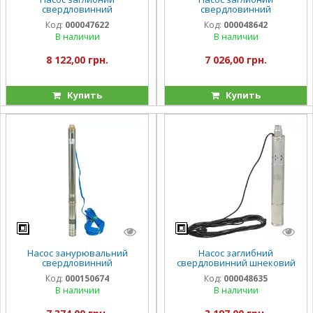
свердловинний
свердловинний
відцентровий Vitals aqua
відцентровий Vitals aqua 3-
Код:
000047622
Код:
000048642
3.5DC 1096-1.2r
20DCo 1647-1.0r
В наличии
В наличии
8 122,00 грн.
7 026,00 грн.
Купить
Купить
Насос занурювальний
Насос заглибний
свердловинний
свердловинний шнековий
відцентровий стійкий до
Vitals aqua 3DS 1231-0.6r
Код:
000150674
Код:
000048635
піску Vitals Aqua PRO 3-20SD
В наличии
В наличии
1851-0.8r