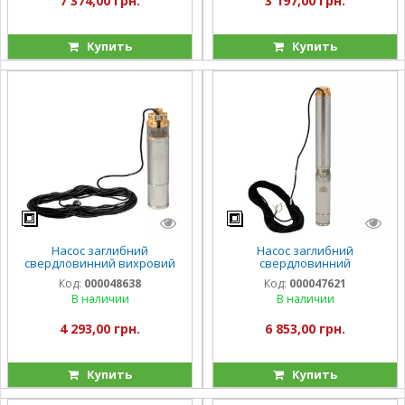
7 374,00 грн.
3 197,00 грн.
Купить
Купить
Насос заглибний
Насос заглибний
свердловинний вихровий
свердловинний
Vitals aqua 4DV 2023-0.75rc
відцентровий Vitals aqua
Код:
000048638
Код:
000047621
3.5DC 1563-0.9r
В наличии
В наличии
4 293,00 грн.
6 853,00 грн.
Купить
Купить