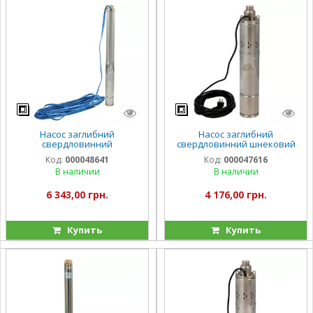
Насос заглибний
Насос заглибний
свердловинний
свердловинний шнековий
відцентровий Vitals aqua 3-
Vitals aqua 4DS 2053-0.85r
Код:
000048641
Код:
000047616
15DCo 1938-0.8r
В наличии
В наличии
6 343,00 грн.
4 176,00 грн.
Купить
Купить