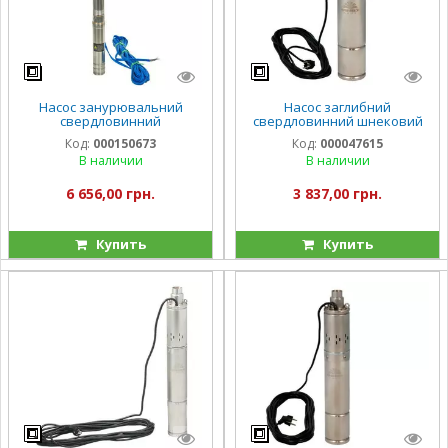
Насос занурювальний
Насос заглибний
свердловинний
свердловинний шнековий
відцентровий стійкий до
Vitals aqua 4DS 1260-0.75r
Код:
000150673
Код:
000047615
піску Vitals Aqua PRO 3-14SD
В наличии
В наличии
1838-0.6r
6 656,00 грн.
3 837,00 грн.
Купить
Купить