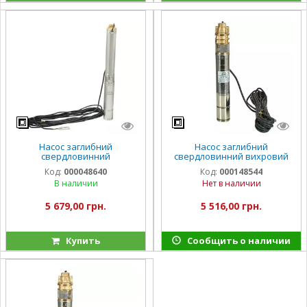
Насос заглибний
Насос заглибний
свердловинний
свердловинний вихровий
відцентровий Vitals aqua 3-
Vitals Aqua 3DV 100-5640r
Код:
000048640
Код:
000148544
10DCo 1728-0.6r
В наличии
Нет в наличии
5 679,00 грн.
5 516,00 грн.
Купить
Сообщить о наличии