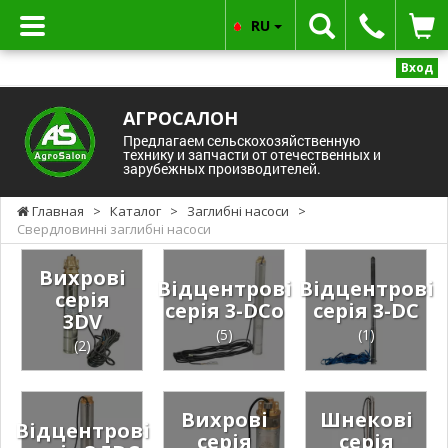
RU
Вход
АГРОСАЛОН
Предлагаем сельскохозяйственную
технику и запчасти от отечественных и
зарубежных производителей.
Главная
>
Каталог
>
Заглибні насоси
>
Свердловинні заглибні насоси
Вихрові
Відцентрові
Відцентрові
серія
серія 3-DCo
серія 3-DC
3DV
(5)
(1)
(2)
Вихрові
Шнекові
Відцентрові
серія
серія