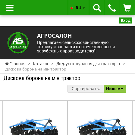
RU
Вход
АГРОСАЛОН
Предлагаем сельскохозяйственную
технику и запчасти от отечественных и
зарубежных производителей.
Главная
>
Каталог
>
Дод. устаткування для тракторів
>
Дискова борона на мінітрактор
Дискова борона на мінітрактор
Сортировать:
Новые