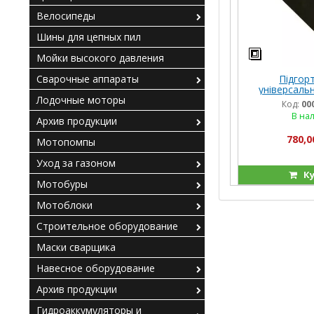
Велосипеды
Шины для цепных пил
Мойки высокого давления
Підгор
Сварочные аппараты
універсальн
Лодочные моторы
Код:
00
В на
Архив продукции
780,0
Мотопомпы
Уход за газоном
Ку
Мотобуры
Мотоблоки
Строительное оборудование
Маски сварщика
Навесное оборудование
Архив продукции
Гидроаккумуляторы и