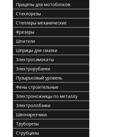
Прицепы для мотоблоков
Стеклорезы
Степлеры механические
Фрезеры
Шпатели
Шприцы для смазки
Электросамокаты
Электрорубанки
Пузырьковый уровень
Фены строительные
Электроножницы по металлу
Электролобзики
Швонарезчики
Труборезы
Струбцины