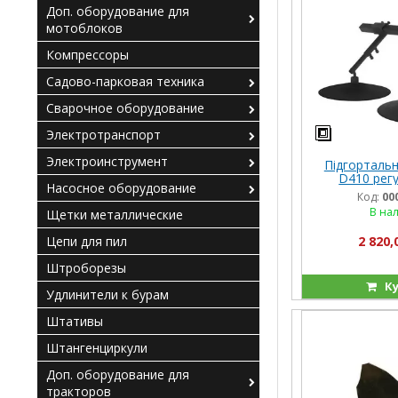
Доп. оборудование для
мотоблоков
Компрессоры
Садово-парковая техника
Сварочное оборудование
Электротранспорт
Электроинструмент
Підгортальн
D410 рег
Насосное оборудование
Код:
00
В на
Щетки металлические
Цепи для пил
2 820,
Штроборезы
Ку
Удлинители к бурам
Штативы
Штангенциркули
Доп. оборудование для
тракторов