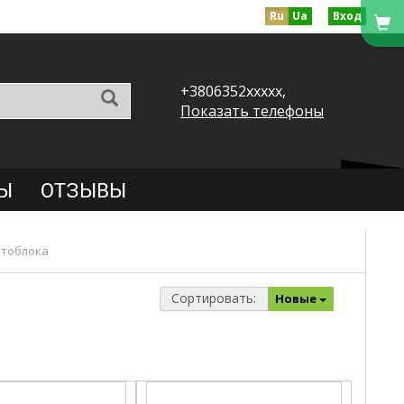
Ru
Ua
Вход
+3806352xxxxx,
Показать телефоны
Ы
ОТЗЫВЫ
отоблока
Сортировать:
Новые