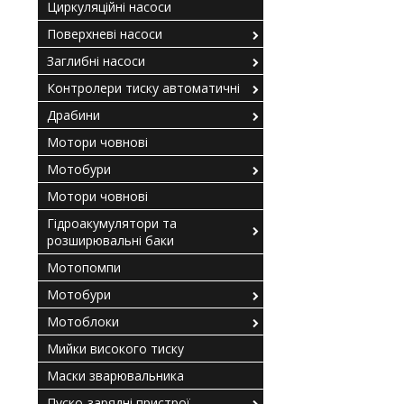
Циркуляційні насоси
Поверхневі насоси
Заглибні насоси
Контролери тиску автоматичні
Драбини
Мотори човнові
Мотобури
Мотори човнові
Гідроакумулятори та
розширювальні баки
Мотопомпи
Мотобури
Мотоблоки
Мийки високого тиску
Маски зварювальника
Пуско-зарядні пристрої