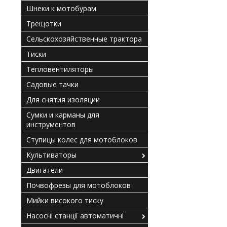
Шнеки к мотобурам
Трещотки
Сельскохозяйственные трактора
Тиски
Тепловентиляторы
Садовые тачки
Для снятия изоляции
Сумки и карманы для
инструментов
Ступицы колес для мотоблоков
Культиваторы
Двигатели
Почвофрезы для мотоблоков
Мийки високого тиску
Насосні станції автоматичні