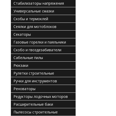
Стабилизаторы напряжения
Универсальные смазки
Скобы и термоклей
Сеялки для мотоблоков
Секаторы
Газовые горелки и паяльники
Скобо и гвоздезабиватели
Сабельные пилы
Рюкзаки
Рулетки строительные
Ручки для инструментов
Реноваторы
Редукторы лодочных моторов
Расширительные баки
Пылесосы строительные