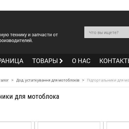
ную технику и запчасти от
роизводителей.
РАНИЦА
ТОВАРЫ
О НАС
КОНТАКТ
талог
>
Дод. устаткування для мотоблоків
>
Підгортальники для м
ники для мотоблока