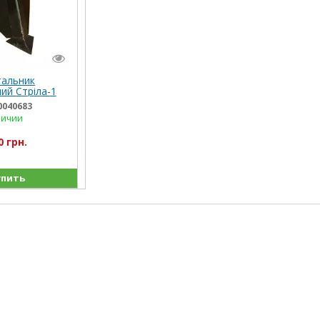
тальник
ий Стріла-1
0040683
личии
0 грн.
пить