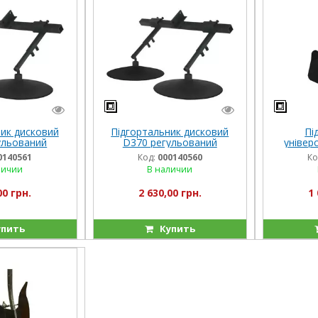
ик дисковий
Підгортальник дисковий
Пі
ульований
D370 регульований
універ
0140561
Код:
000140560
Ко
личии
В наличии
00 грн.
2 630,00 грн.
1 
пить
Купить