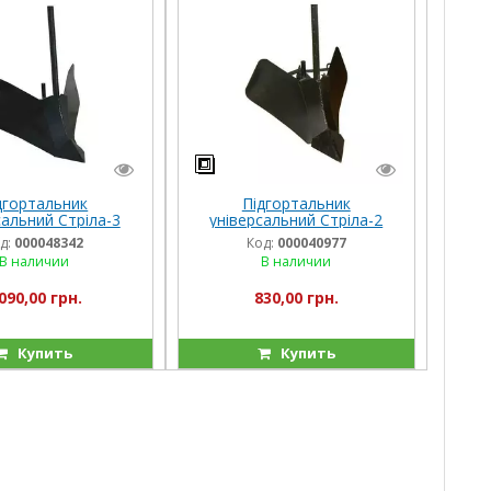
дгортальник
Підгортальник
сальний Стріла-3
універсальний Стріла-2
д:
000048342
Код:
000040977
В наличии
В наличии
090,00 грн.
830,00 грн.
Купить
Купить