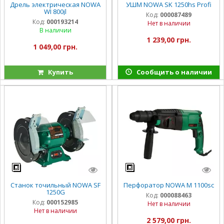
Дрель электрическая NOWA
УШМ NOWA SK 1250hs Profi
WI 800jl
Код:
000087489
Код:
000193214
Нет в наличии
В наличии
1 239,00 грн.
1 049,00 грн.
Купить
Сообщить о наличии
Станок точильный NOWA SF
Перфоратор NOWA M 1100sc
1250G
Код:
000088463
Код:
000152985
Нет в наличии
Нет в наличии
2 579,00 грн.