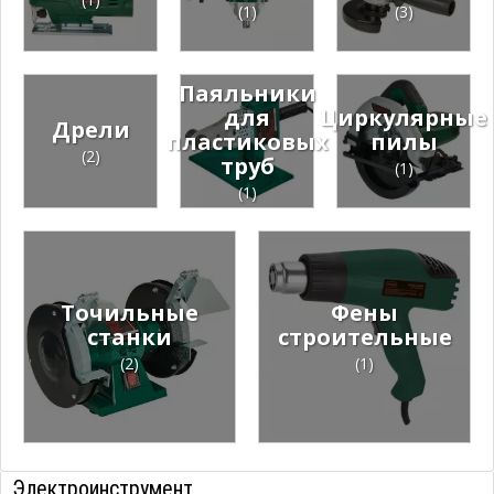
(1)
(3)
Паяльники
для
Циркулярные
Дрели
пластиковых
пилы
(2)
труб
(1)
(1)
Точильные
Фены
станки
строительные
(2)
(1)
Электроинструмент