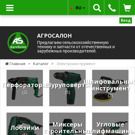
RU
Вход
АГРОСАЛОН
Предлагаем сельскохозяйственную
технику и запчасти от отечественных и
зарубежных производителей.
Главная
>
Каталог
>
Электроинструмент
Шлифовальны
Перфораторы
Шуруповерты
инструмент
(2)
(5)
(2)
Миксеры
Угловые
Лобзики
строительные
шлифмашин
(1)