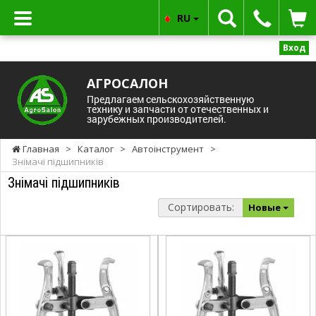
RU
Вход
АГРОСАЛОН
Предлагаем сельскохозяйственную
технику и запчасти от отечественных и
зарубежных производителей.
Главная
>
Каталог
>
Автоінструмент
>
Знімачі підшипників
Знімачі підшипників
Сортировать:
Новые