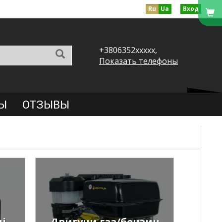
Ru
Ua
Вход
+3806352xxxxx,
Показать телефоны
Ы
ОТЗЫВЫ
і
Двигуни газ/бензин