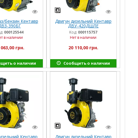
аз/бензин Кентавр
Двигун дизельний Кентавр
ДВЗ-390БГ
ДВУ-420ДШЛЕ
д:
000125544
Код:
000115757
ет в наличии
Нет в наличии
 063,00 грн.
20 110,00 грн.
щить о наличии
Сообщить о наличии
дизельний Кентавр
Двигун дизельний Кентавр