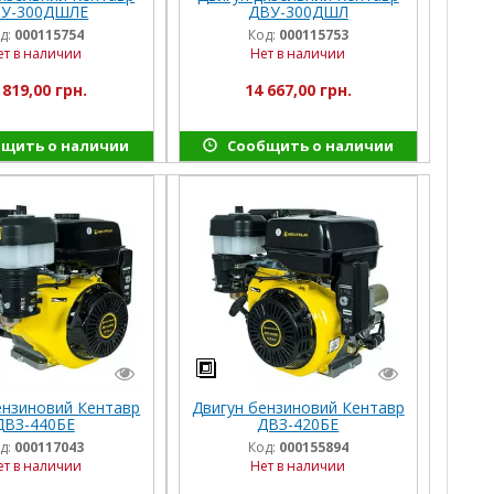
У-300ДШЛЕ
ДВУ-300ДШЛ
д:
000115754
Код:
000115753
ет в наличии
Нет в наличии
 819,00 грн.
14 667,00 грн.
щить о наличии
Сообщить о наличии
ензиновий Кентавр
Двигун бензиновий Кентавр
ДВЗ-440БЕ
ДВЗ-420БЕ
д:
000117043
Код:
000155894
ет в наличии
Нет в наличии