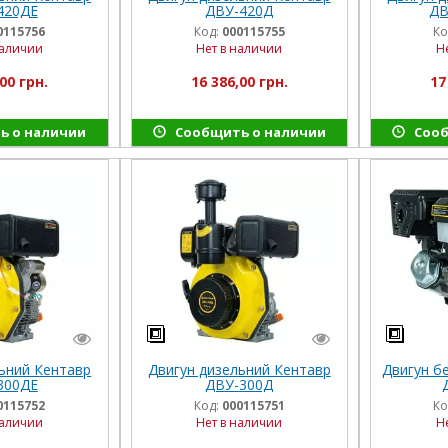
420ДЕ
ДВУ-420Д
ДВ
0115756
Код:
000115755
Ко
наличии
Нет в наличии
Н
00 грн.
16 386,00 грн.
17
ь о наличии
Сообщить о наличии
Сооб
ьний Кентавр
Двигун дизельний Кентавр
Двигун б
300ДЕ
ДВУ-300Д
0115752
Код:
000115751
Ко
наличии
Нет в наличии
Н