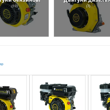
(10)
(7)
вр