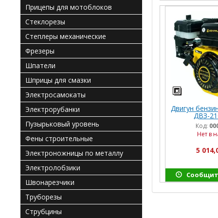
Прицепы для мотоблоков
Стеклорезы
Степлеры механические
Фрезеры
Шпатели
Шприцы для смазки
Электросамокаты
Двигун бензи
Электрорубанки
ДВЗ-2
Пузырьковый уровень
Код:
00
Нет в 
Фены строительные
5 014,
Электроножницы по металлу
Электролобзики
Сообщит
Швонарезчики
Труборезы
Струбцины