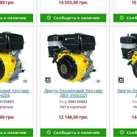
00 грн.
14 553,00 грн.
15
ь о наличии
Сообщить о наличии
Сооб
новий Кентавр
Двигун бензиновий Кентавр
Двигун б
420Б
ДВЗ-390БШЛ
0155893
Код:
000155892
Ко
наличии
Нет в наличии
Н
00 грн.
12 146,00 грн.
14
ь о наличии
Сообщить о наличии
Сооб