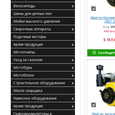
Велосипеды
Шины для цепных пил
Двигун бензи
Мойки высокого давления
ДВЗ-2
Код:
00
Сварочные аппараты
Нет в 
Лодочные моторы
5 157,
Архив продукции
Мотопомпы
Сообщит
Уход за газоном
Мотобуры
Мотоблоки
Строительное оборудование
Маски сварщика
Навесное оборудование
Архив продукции
Гидроаккумуляторы и
Двигун дизел