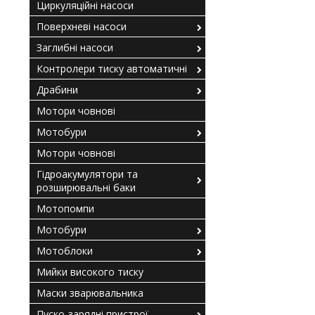
Циркуляційні насоси
Поверхневі насоси
Заглибні насоси
Контролери тиску автоматичні
Драбини
Мотори човнові
Мотобури
Мотори човнові
Гідроакумулятори та
розширювальні баки
Мотопомпи
Мотобури
Мотоблоки
Мийки високого тиску
Маски зварювальника
Пуско-зарядні пристрої