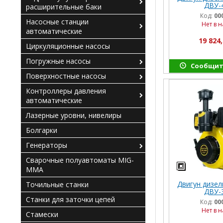
ДВУ-
расширительные баки
Код:
00
Насосные станции
Нет в 
автоматические
19 824,
Циркуляционные насосы
Погружные насосы
Сообщит
Поверхностные насосы
Контроллеры давления
автоматические
Лазерные уровни, нивелиры
Болгарки
Генераторы
Сварочные полуавтоматы MIG-
MMA
Двигун дизел
Точильные станки
ДВУ-
Станки для заточки цепей
Код:
00
Нет в 
Стамески