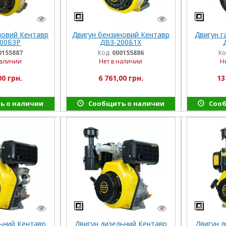
новий Кентавр
Двигун бензиновий Кентавр
Двигун г
00БЗР
ДВЗ-200Б1Х
0155887
Код:
000155886
Ко
наличии
Нет в наличии
Н
00 грн.
6 761,00 грн.
13
ь о наличии
Сообщить о наличии
Сооб
ьний Кентавр
Двигун дизельний Кентавр
Двигун 