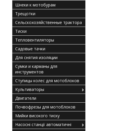
Шнеки к мотобурам
Трещотки
Сельскохозяйственные трактора
Тиски
Тепловентиляторы
Садовые тачки
Для снятия изоляции
Сумки и карманы для
инструментов
Ступицы колес для мотоблоков
Культиваторы
Двигатели
Почвофрезы для мотоблоков
Мийки високого тиску
Насосні станції автоматичні