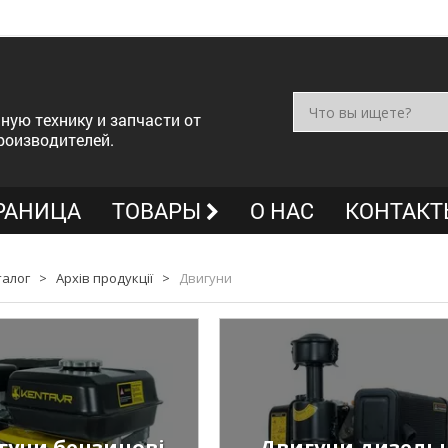
ную технику и запчасти от
роизводителей.
РАНИЦА
ТОВАРЫ
О НАС
КОНТАКТ
талог
>
Архів продукції
>
Двигуни
гуни бензинові
Двигуни дизельн