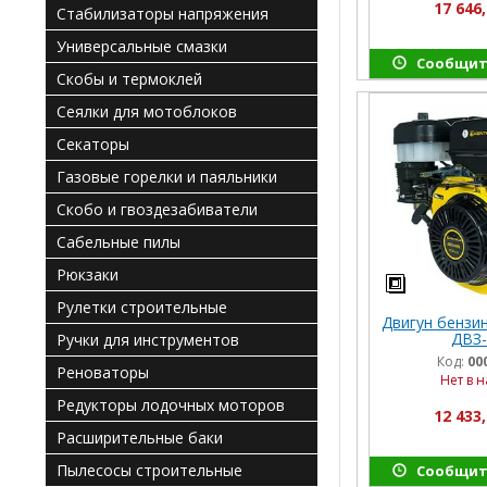
17 646,
Стабилизаторы напряжения
Универсальные смазки
Сообщит
Скобы и термоклей
Сеялки для мотоблоков
Секаторы
Газовые горелки и паяльники
Скобо и гвоздезабиватели
Сабельные пилы
Рюкзаки
Рулетки строительные
Двигун бензи
ДВЗ-
Ручки для инструментов
Код:
00
Реноваторы
Нет в 
Редукторы лодочных моторов
12 433,
Расширительные баки
Пылесосы строительные
Сообщит