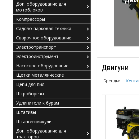
Доп. оборудование для
мотоблоков
Компрессоры
Садово-парковая техника
Сварочное оборудование
Электротранспорт
Электроинструмент
Насосное оборудование
Двигуни
Щетки металлические
Бренды:
Кента
Цепи для пил
Штроборезы
Удлинители к бурам
Штативы
Штангенциркули
Доп. оборудование для
тракторов