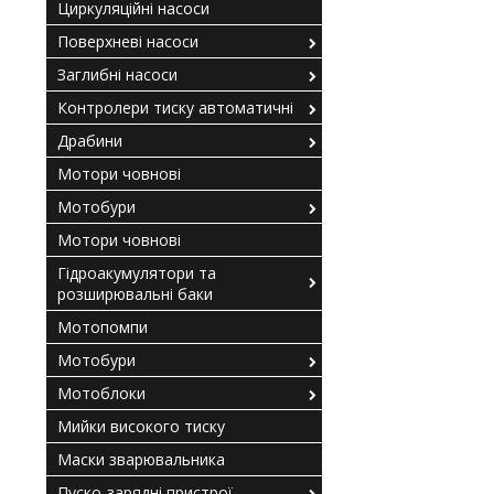
Циркуляційні насоси
Поверхневі насоси
Заглибні насоси
Контролери тиску автоматичні
Драбини
Мотори човнові
Мотобури
Мотори човнові
Гідроакумулятори та
розширювальні баки
Мотопомпи
Мотобури
Мотоблоки
Мийки високого тиску
Маски зварювальника
Пуско-зарядні пристрої