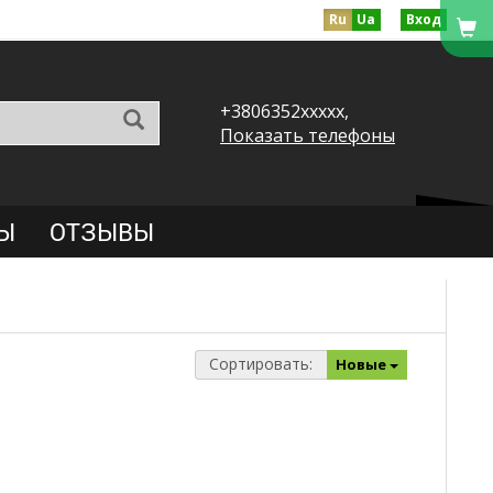
Ru
Ua
Вход
+3806352xxxxx,
Показать телефоны
Ы
ОТЗЫВЫ
Сортировать:
Новые