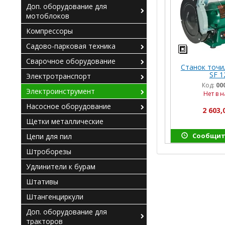
Доп. оборудование для
мотоблоков
Компрессоры
Садово-парковая техника
Сварочное оборудование
Станок точ
SF 1
Электротранспорт
Код:
00
Электроинструмент
Нет в 
Насосное оборудование
2 603,
Щетки металлические
Сообщит
Цепи для пил
Штроборезы
Удлинители к бурам
Штативы
Штангенциркули
Доп. оборудование для
тракторов