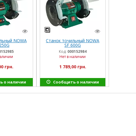
ильный NOWA
Станок точильный NOWA
250G
SF 600G
0152985
Код:
000152984
наличии
Нет в наличии
00 грн.
1 789,00 грн.
ь о наличии
Сообщить о наличии