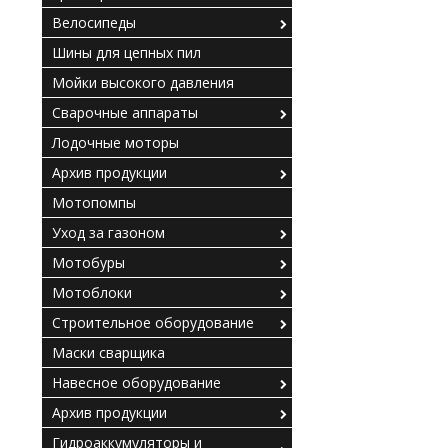
Велосипеды
Шины для цепных пил
Мойки высокого давления
Сварочные аппараты
Лодочные моторы
Архив продукции
Мотопомпы
Уход за газоном
Мотобуры
Мотоблоки
Строительное оборудование
Маски сварщика
Навесное оборудование
Архив продукции
Гидроаккумуляторы и