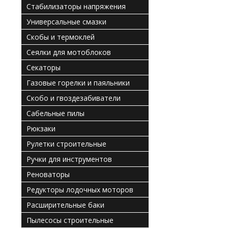
Стабилизаторы напряжения
Универсальные смазки
Скобы и термоклей
Сеялки для мотоблоков
Секаторы
Газовые горелки и паяльники
Скобо и гвоздезабиватели
Сабельные пилы
Рюкзаки
Рулетки строительные
Ручки для инструментов
Реноваторы
Редукторы лодочных моторов
Расширительные баки
Пылесосы строительные