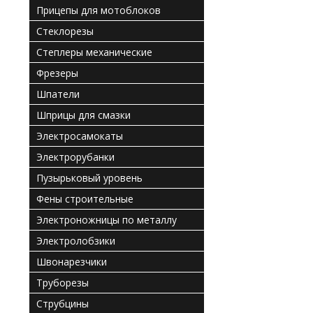
Прицепы для мотоблоков
Стеклорезы
Степлеры механические
Фрезеры
Шпатели
Шприцы для смазки
Электросамокаты
Электрорубанки
Пузырьковый уровень
Фены строительные
Электроножницы по металлу
Электролобзики
Швонарезчики
Труборезы
Струбцины