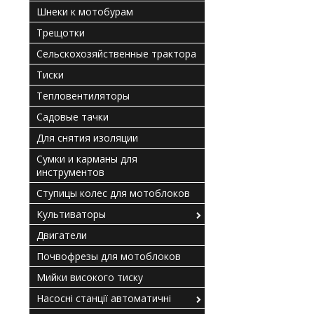
Шнеки к мотобурам
Трещотки
Сельскохозяйственные трактора
Тиски
Тепловентиляторы
Садовые тачки
Для снятия изоляции
Сумки и карманы для
инструментов
Ступицы колес для мотоблоков
Культиваторы
Двигатели
Почвофрезы для мотоблоков
Мийки високого тиску
Насосні станції автоматичні