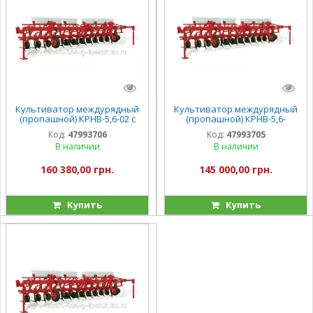
Культиватор междурядный
Культиватор междурядный
(пропашной) КРНВ-5,6-02 с
(пропашной) КРНВ-5,6-
системой внесения
04(КНП-5,6) с системой
Код:
47993706
Код:
47993705
удобрений
внесения удобрений
В наличии
В наличии
160 380,00 грн.
145 000,00 грн.
Купить
Купить