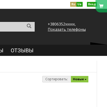
Ru
Ua
Вход
+3806352xxxxx,
Показать телефоны
Ы
ОТЗЫВЫ
Сортировать:
Новые