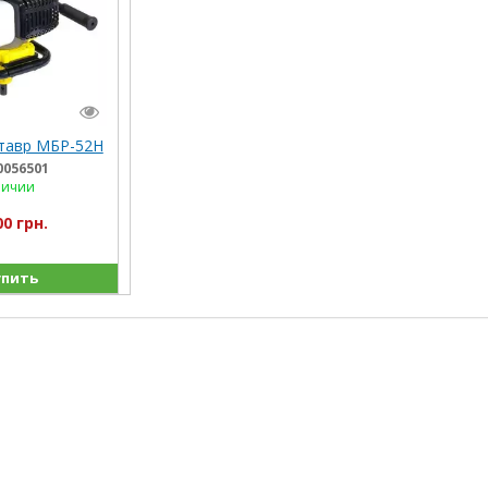
тавр МБР-52Н
0056501
личии
00 грн.
пить