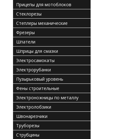
Прицепы для мотоблоков
Стеклорезы
Степлеры механические
Фрезеры
Шпатели
Шприцы для смазки
Электросамокаты
Электрорубанки
Пузырьковый уровень
Фены строительные
Электроножницы по металлу
Электролобзики
Швонарезчики
Труборезы
Струбцины