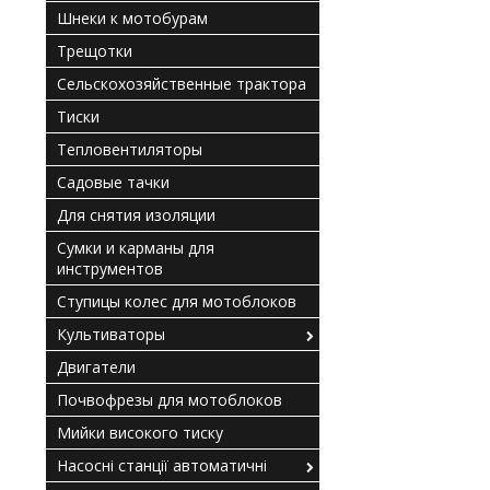
Шнеки к мотобурам
Трещотки
Сельскохозяйственные трактора
Тиски
Тепловентиляторы
Садовые тачки
Для снятия изоляции
Сумки и карманы для
инструментов
Ступицы колес для мотоблоков
Культиваторы
Двигатели
Почвофрезы для мотоблоков
Мийки високого тиску
Насосні станції автоматичні