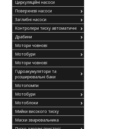
Циркуляційні насоси
Поверхневі насоси
Заглибні насоси
Контролери тиску автоматичні
Драбини
Мотори човнові
Мотобури
Мотори човнові
Гідроакумулятори та
розширювальні баки
Мотопомпи
Мотобури
Мотоблоки
Мийки високого тиску
Маски зварювальника
Пуско-зарядні пристрої