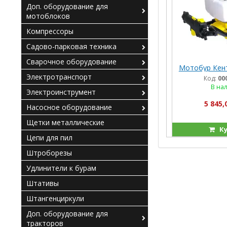
Доп. оборудование для
мотоблоков
Компрессоры
Садово-парковая техника
Сварочное оборудование
Мотобур Кен
Электротранспорт
Код:
00
В на
Электроинструмент
5 845,
Насосное оборудование
Щетки металлические
Ку
Цепи для пил
Штроборезы
Удлинители к бурам
Штативы
Штангенциркули
Доп. оборудование для
тракторов