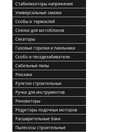
Стабилизаторы напряжения
Универсальные смазки
Скобы и термоклей
Сеялки для мотоблоков
Секаторы
Газовые горелки и паяльники
Скобо и гвоздезабиватели
Сабельные пилы
Рюкзаки
Рулетки строительные
Ручки для инструментов
Реноваторы
Редукторы лодочных моторов
Расширительные баки
Пылесосы строительные