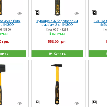
а 450 г біла,
Кувалда з фібергласовим
Киянка г
ас INGCO
руків’ям 2 кг INGCO
фіб
0143300
Код:
000143295
Ко
личии
В наличии
0 грн.
558,00 грн.
1
пить
Купить