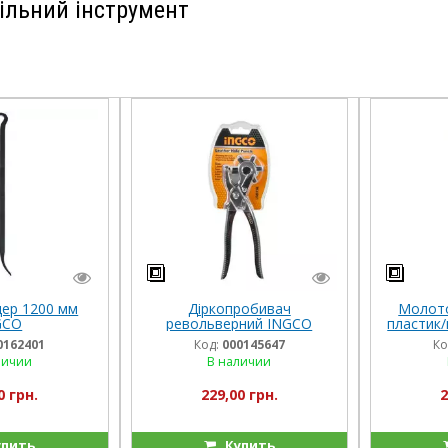
ільний інструмент
ер 1200 мм
Діркопробивач
Молото
GCO
револьверний INGCO
пластик
0162401
Код:
000145647
Ко
личии
В наличии
0 грн.
229,00 грн.
2
пить
Купить