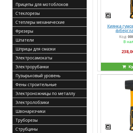
Прицепы для мотоблоков
Стеклорезы
Степлеры механические
Киянка гумов
фібергл
Фрезеры
Код:
00
Шпатели
В на
Шприцы для смазки
238,0
Электросамокаты
Электрорубанки
Ку
Пузырьковый уровень
Фены строительные
Электроножницы по металлу
Электролобзики
Швонарезчики
Труборезы
Струбцины