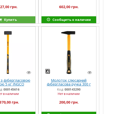
27,00 грн.
602,00 грн.
Купить
Сообщить о наличии
 з фібергласовою
Молоток слюсарний
ою 5 кг INGCO
фібергласова ручка 300 г
INGCO
д:
000145616
Код:
000143290
ет в наличии
Нет в наличии
370,00 грн.
200,00 грн.