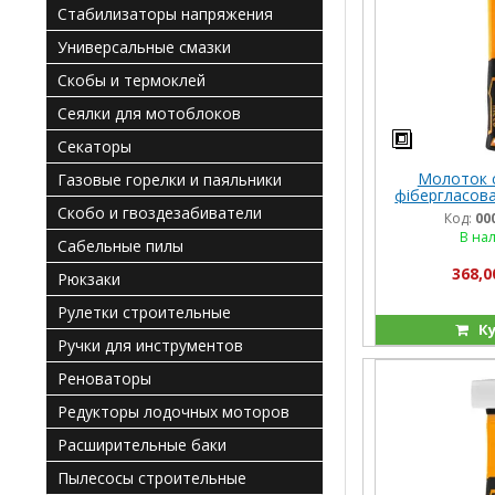
Стабилизаторы напряжения
Универсальные смазки
Скобы и термоклей
Сеялки для мотоблоков
Секаторы
Молоток 
Газовые горелки и паяльники
фібергласова
IN
Скобо и гвоздезабиватели
Код:
00
В на
Сабельные пилы
368,0
Рюкзаки
Рулетки строительные
Ку
Ручки для инструментов
Реноваторы
Редукторы лодочных моторов
Расширительные баки
Пылесосы строительные