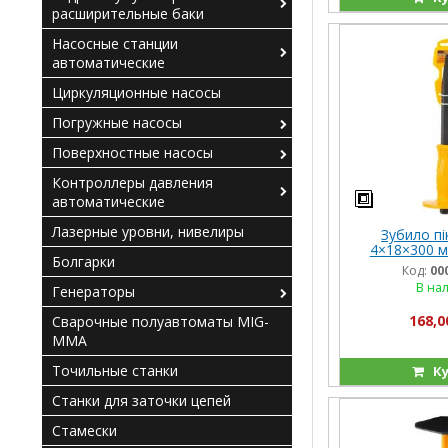
расширительные баки
Насосные станции
автоматические
Циркуляционные насосы
Погружные насосы
Поверхностные насосы
Контроллеры давления
автоматические
Лазерные уровни, нивелиры
Зубило пі
4×18×300 мм
Болгарки
IN
Код:
00
В на
Генераторы
168,0
Сварочные полуавтоматы MIG-
MMA
Точильные станки
Ку
Станки для заточки цепей
Стамески