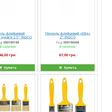
ель флейцевий
Пензель флейцевий «Elite»
 руків'я 2,5" INGCO
2" INGCO
д:
000180186
Код:
000196008
В наличии
В наличии
46,00 грн.
67,00 грн.
Купить
Купить