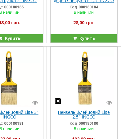
на ручка 2″ INGCO
дерев'яне руків'я 1,5″ INGCO
д:
000180185
Код:
000180184
В наличии
В наличии
48,00 грн.
28,00 грн.
Купить
Купить
флейцовий Elite 3″
Пензель флейцовий Elite
INGCO
2,5″ INGCO
д:
000180181
Код:
000180180
В наличии
В наличии
22,00 грн.
102,00 грн.