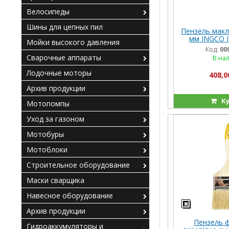
Велосипеды
Шины для цепных пил
Пензель макл
мм INGCO 
Мойки высокого давления
Код:
00
Сварочные аппараты
В на
Лодочные моторы
408,0
Архив продукции
Ку
Мотопомпы
Уход за газоном
Мотобуры
Мотоблоки
Строительное оборудование
Маски сварщика
Навесное оборудование
Архив продукции
Пензель 
Гидроаккумуляторы и