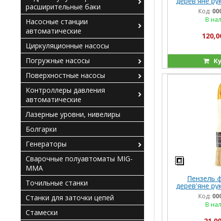
дерев'яне рук
расширительные баки
Код:
00
В на
Насосные станции
автоматические
120,0
Циркуляционные насосы
Погружные насосы
Ку
Поверхностные насосы
Контроллеры давления
автоматические
Лазерные уровни, нивелиры
Болгарки
Генераторы
Сварочные полуавтоматы MIG-
MMA
Пензель 
Точильные станки
дерев'яне рук
Код:
00
Станки для заточки цепей
В на
Стамески
21,00