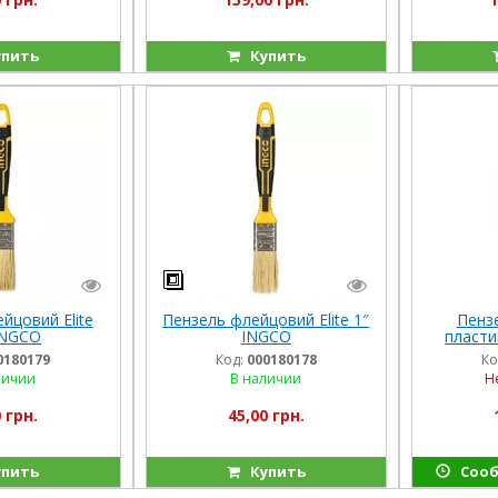
пить
Купить
йцовий Elite
Пензель флейцовий Elite 1″
Пенз
INGCO
INGCO
пласти
INGC
0180179
Код:
000180178
Ко
личии
В наличии
Н
 грн.
45,00 грн.
пить
Купить
Сооб