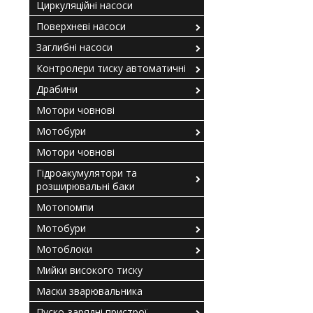
Циркуляційні насоси
Поверхневі насоси
Заглибні насоси
Контролери тиску автоматичні
Драбини
Мотори човнові
Мотобури
Мотори човнові
Гідроакумулятори та
розширювальні баки
Мотопомпи
Мотобури
Мотоблоки
Мийки високого тиску
Маски зварювальника
Пуско-зарядні пристрої