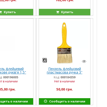
Купить
Купить
ель флейцевий
Пензель флейцовий
кове руків'я 1,5"
пластмасова ручка 3″
O Super Select
INGCO Super Select
д:
000196005
Код:
000184359
ет в наличии
Нет в наличии
15,00 грн.
50,00 грн.
щить о наличии
Сообщить о наличии