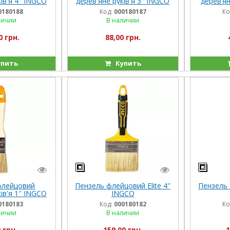
ів'я 4″ INGCO
дерев'яне руків'я 3″ INGCO
дерев’я
0180188
Код:
000180187
Ко
личии
В наличии
0 грн.
88,00 грн.
пить
Купить
флейцовий
Пензель флейцовий Elite 4″
Пензель 
ів'я 1″ INGCO
INGCO
0180183
Код:
000180182
Ко
личии
В наличии
 грн.
159,00 грн.
1