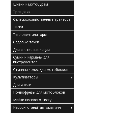
Шнеки к мотобурам
Трещотки
Сельскохозяйственные трактора
Тиски
Тепловентиляторы
Садовые тачки
Для снятия изоляции
Сумки и карманы для
инструментов
Ступицы колес для мотоблоков
Культиваторы
Двигатели
Почвофрезы для мотоблоков
Мийки високого тиску
Насосні станції автоматичні