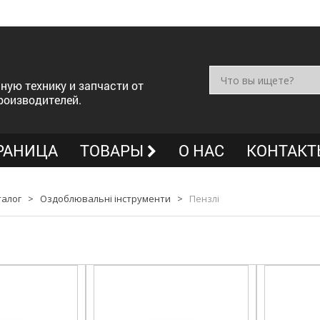
ную технику и запчасти от
роизводителей.
РАНИЦА
ТОВАРЫ
О НАС
КОНТАКТ
талог
>
Оздоблювальні інструменти
>
Пензлі