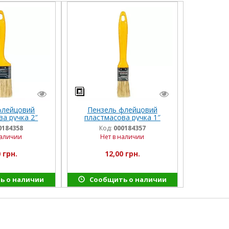
флейцовий
Пензель флейцовий
а ручка 2″
пластмасова ручка 1″
er Select
INGCO Super Select
0184358
Код:
000184357
наличии
Нет в наличии
 грн.
12,00 грн.
ь о наличии
Сообщить о наличии