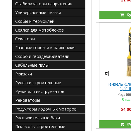
Стабилизаторы напряжения
Универсальные смазки
Ку
Скобы и термоклей
Сеялки для мотоблоков
Секаторы
Газовые горелки и паяльники
Скобо и гвоздезабиватели
Сабельные пилы
Рюкзаки
Рулетки строительные
Пензель фле
1,5″ 
Ручки для инструментов
Код:
00
В на
Реноваторы
Редукторы лодочных моторов
54,00
Расширительные баки
Ку
Пылесосы строительные