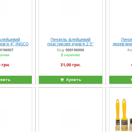
флейцевий
Пензель флейцевий
Пенз
ків'я 4" INGCO
пластикове руків'я 2,5"
дерев'яне
Select
INGCO Super Select
0196007
Код:
000196006
Ко
личии
В наличии
 грн.
31,00 грн.
пить
Купить