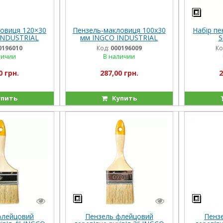
овиця 120×30
Пензель-макловиця 100х30
Набір пе
INDUSTRIAL
мм INGCO INDUSTRIAL
S
0196010
Код:
000196009
Ко
личии
В наличии
0 грн.
287,00 грн.
2
пить
Купить
флейцовий
Пензель флейцовий
Пенз