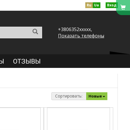
Ru
Ua
Вход
+3806352xxxxx,
Показать телефоны
Ы
ОТЗЫВЫ
Сортировать:
Новые