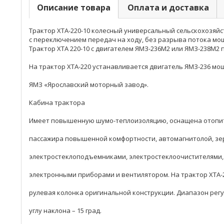
Описание товара
Оплата и доставка
Трактор ХТА-220-10 колесный универсальный сельскохозяйст
с переключением передач на ходу, без разрыва потока мощн
Трактор ХТА 220-10 с двигателем ЯМЗ-236М2 или ЯМЗ-238М2 п
На трактор ХТА-220 устанавливается двигатель ЯМЗ-236 мощ
ЯМЗ «Ярославский моторный завод».
Кабина трактора
Имеет повышенную шумо-теплоизоляцию, оснащена отопит
пассажира повышенной комфортности, автомагнитолой, зе
электростеклоподъемниками, электростеклоочистителями, 
электронными приборами и вентилятором. На трактор ХТА-
рулевая колонка оригинальной конструкции. Диапазон регул
углу наклона – 15 град.