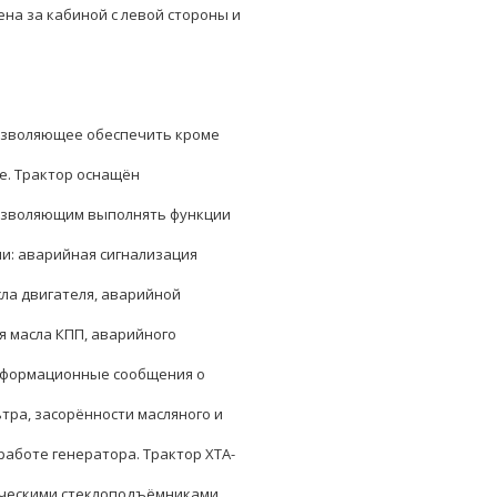
на за кабиной с левой стороны и
позволяющее обеспечить кроме
е. Трактор оснащён
озволяющим выполнять функции
и: аварийная сигнализация
ла двигателя, аварийной
 масла КПП, аварийного
информационные сообщения о
тра, засорённости масляного и
работе генератора. Трактор ХТА-
ическими стеклоподъёмниками,