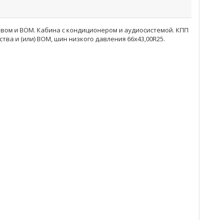
ством и ВОМ. Кабина с кондиционером и аудиосистемой. КПП
ва и (или) ВОМ, шин низкого давления 66x43,00R25.