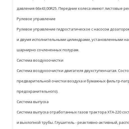
давления 66х43,00R25. Передние колеса имеют листовые ре
Рулевое управление
Рулевое управление гидростатическое с насосом дозатором
и двумя исполнительными цилиндрами, установленными на
шарнирно сочлененных полурам.
Система воздухоочистки
Система воздухоочистки двигателя двухступенчатая. Состо
предварительной очистки воздуха и бумажных фильтр-патр
предохранительного).
Система выпуска
Система выпуска отработанных газов трактора ХТА-220 сос
и выхлопной трубы. Глушитель - реактивно-активный, расп