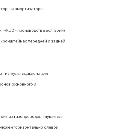
ссоры и амортизаторы.
 (HKUQ - производства Болгарии)
 кронштейнах передней и задней
ит из мультициклона для
онов (основного и
тоит из газопроводов, глушителя
оложен горизонтально с левой