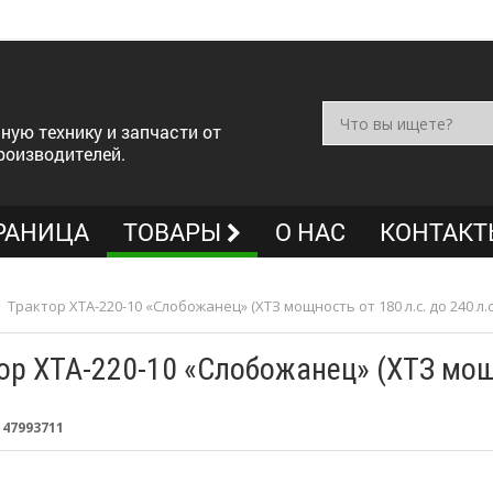
ную технику и запчасти от
роизводителей.
РАНИЦА
ТОВАРЫ
О НАС
КОНТАКТ
>
Трактор ХТА-220-10 «Слобожанец» (ХТЗ мощность от 180 л.с. до 240 л.с
ор ХТА-220-10 «Слобожанец» (ХТЗ мощно
:
47993711