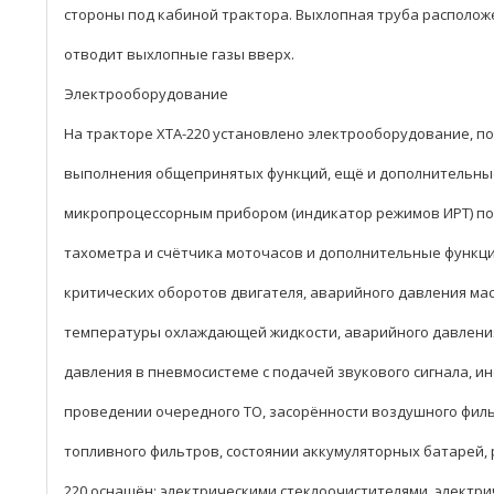
стороны под кабиной трактора. Выхлопная труба расположе
отводит выхлопные газы вверх.
Электрооборудование
На тракторе ХТА-220 установлено электрооборудование, 
выполнения общепринятых функций, ещё и дополнительны
микропроцессорным прибором (индикатор режимов ИРТ) п
тахометра и счётчика моточасов и дополнительные функци
критических оборотов двигателя, аварийного давления мас
температуры охлаждающей жидкости, аварийного давления
давления в пневмосистеме с подачей звукового сигнала, 
проведении очередного ТО, засорённости воздушного филь
топливного фильтров, состоянии аккумуляторных батарей, 
220 оснащён: электрическими стеклоочистителями, электр