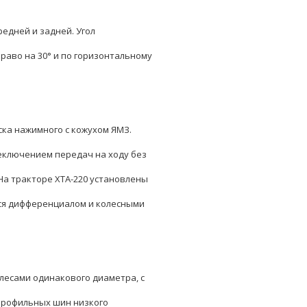
редней и задней. Угол
раво на 30° и по горизонтальному
ска нажимного с кожухом ЯМЗ.
еключением передач на ходу без
На тракторе ХТА-220 установлены
ся дифференциалом и колесными
лесами одинакового диаметра, с
профильных шин низкого