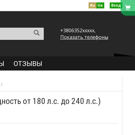
Ru
Ua
Вход
+3806352xxxxx,
Показать телефоны
Ы
ОТЗЫВЫ
.)
сть от 180 л.с. до 240 л.с.)