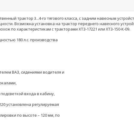
венный трактор 3...4-го тягового класса, с задним навесным устрой
ости. Возможна установка на трактор переднего навесного устройст
охож по характеристикам с тракторами ХТЗ-17221 или ХТЗ-150-К-09.
ностью 180 л.с. производства
елем ВАЗ, сидениями водителя и
ркалами,
подсветкой входа в кабину,
220 установлена регулируемая
ировки по высоте – 120 мм, по