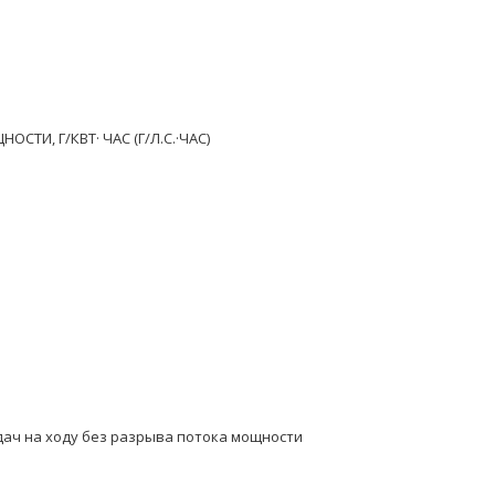
И, Г/КВТ· ЧАС (Г/Л.С.·ЧАС)
ач на ходу без разрыва потока мощности