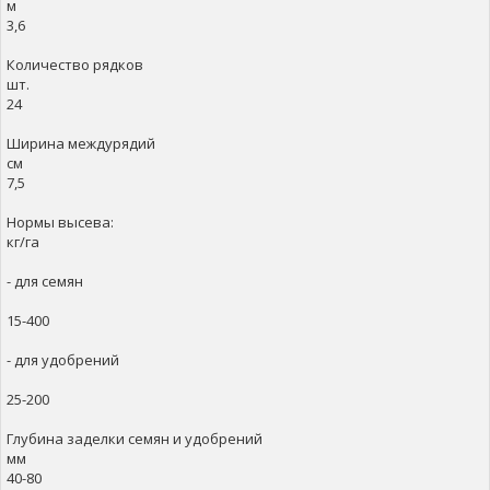
м
3,6
Количество рядков
шт.
24
Ширина междурядий
см
7,5
Нормы высева:
кг/га
- для семян
15-400
- для удобрений
25-200
Глубина заделки семян и удобрений
мм
40-80