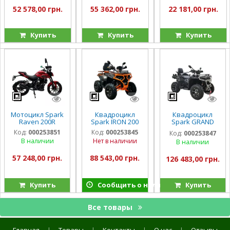
52 578,00 грн.
55 362,00 грн.
22 181,00 грн.
Купить
Купить
Купить
Мотоцикл Spark
Квадроцикл
Квадроцикл
Raven 200R
Spark IRON 200
Spark GRAND
250SE
Код:
000253851
Код:
000253845
Код:
000253847
В наличии
Нет в наличии
В наличии
57 248,00 грн.
88 543,00 грн.
126 483,00 грн.
Купить
Сообщить о наличии
Купить
Все товары