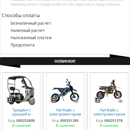
перевірці якості товару особисто або через свого представника.
Способы оплаты
Безналичный расчёт
Наличный расчёт
Наложенный платеж
Предоплата
НОВИНКИ!
Трицикл с
Питбайк с
Питбайк с
крышей и
электромотором
электромотором
электромотором
Spark Nova
Spark Buddy
Код:
000252608
Код:
000251380
Код:
000251378
Spark Guard
1500w
1000w
В наличии
В наличии
В наличии
1200w