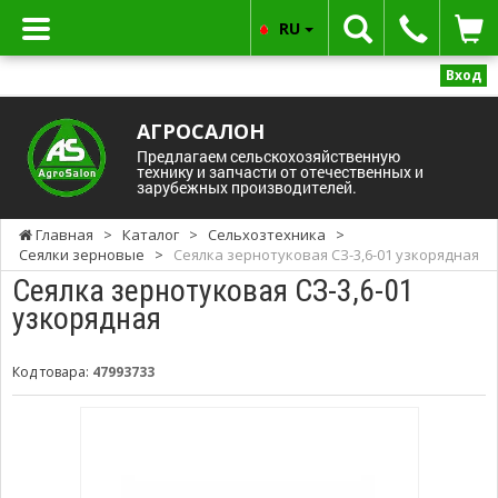
RU
Вход
АГРОСАЛОН
Предлагаем сельскохозяйственную
технику и запчасти от отечественных и
зарубежных производителей.
Главная
>
Каталог
>
Сельхозтехника
>
Сеялки зерновые
>
Сеялка зернотуковая СЗ-3,6-01 узкорядная
Сеялка зернотуковая СЗ-3,6-01
узкорядная
Код товара:
47993733