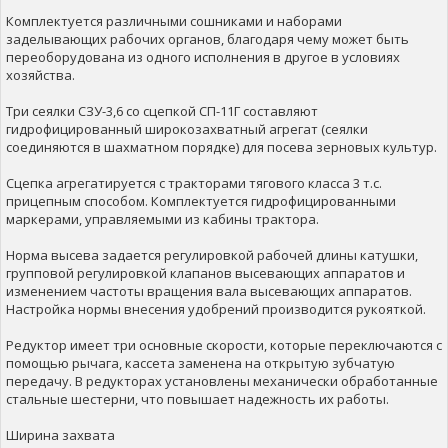
Комплектуется различными сошниками и наборами
заделывающих рабочих органов, благодаря чему может быть
переоборудована из одного исполнения в другое в условиях
хозяйства.
Три сеялки СЗУ-3,6 со сцепкой СП-11Г составляют
гидрофицированный широкозахватный агрегат (сеялки
соединяются в шахматном порядке) для посева зерновых культур.
Сцепка агрегатируется с тракторами тягового класса 3 т.с.
прицепным способом. Комплектуется гидрофицированными
маркерами, управляемыми из кабины трактора.
Норма высева задается регулировкой рабочей длины катушки,
групповой регулировкой клапанов высевающих аппаратов и
изменением частоты вращения вала высевающих аппаратов.
Настройка нормы внесения удобрений производится рукояткой.
Редуктор имеет три основные скорости, которые переключаются с
помощью рычага, кассета заменена на открытую зубчатую
передачу. В редукторах установлены механически обработанные
стальные шестерни, что повышает надежность их работы.
Ширина захвата