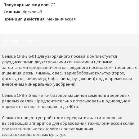
Популярные модели
:
СЗ
Сошник
:
Дисковый
Принцип действия
:
Механическая
Описание товара
Сеялка СРЗ-3,6-01 для узкорядного посева, комплектуется
двухдисковыми двухстрочными сошниками и цепными
загортачами предназначена для рядового посева семян зерновых
(пшеница, рожь, ячмень, овес), зернобобовых культур (горох,
фасоль, соя, чечевица, бобы, чина, нут, люпин) с одновременным
внесением минеральных удобрений.
Сеялка СРЗ-3,6 является базовой машиной семейства зерновых
рядовых сеялок. Предпочтительно использовать в однорядном
варианте на полях площадью до 40 га.
Сеялка оснащена устройством перекрытия части зерновых
высевающих аппаратов для образования технологической колеи
при интенсивных технологиях возделывания
сельскохозяйственных культур.