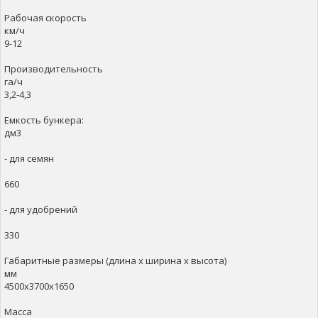
Рабочая скорость
км/ч
9-12
Производительность
га/ч
3,2-4,3
Емкость бункера:
дм3
- для семян
660
- для удобрений
330
Габаритные размеры (длина х ширина х высота)
мм
4500х3700х1650
Масса