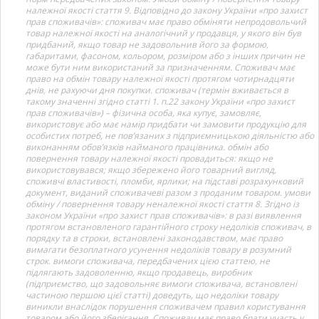
належної якості стаття 9. Відповідно до закону України «про захист
прав споживачів»: споживач має право обміняти непродовольчий
товар належної якості на аналогічний у продавця, у якого він був
придбаний, якщо товар не задовольнив його за формою,
габаритами, фасоном, кольором, розміром або з інших причин не
може бути ним використаний за призначенням. Споживач має
право на обмін товару належної якості протягом чотирнадцяти
днів, не рахуючи дня покупки. споживач (термін вживається в
такому значенні згідно статті 1. п.22 закону України «про захист
прав споживачів») – фізична особа, яка купує, замовляє,
використовує або має намір придбати чи замовити продукцію для
особистих потреб, не пов’язаних з підприємницькою діяльністю або
виконанням обов’язків найманого працівника. обмін або
повернення товару належної якості провадиться: якщо не
використовувався; якщо збережено його товарний вигляд,
споживчі властивості, пломби, ярлики; на підставі розрахунковий
документ, виданий споживачеві разом з проданим товаром. умови
обміну / повернення товару неналежної якості стаття 8. Згідно із
законом України «про захист прав споживачів»: в разі виявлення
протягом встановленого гарантійного строку недоліків споживач, в
порядку та в строки, встановлені законодавством, має право
вимагати безоплатного усунення недоліків товару в розумний
строк. вимоги споживача, передбачених цією статтею, не
підлягають задоволенню, якщо продавець, виробник
(підприємство, що задовольняє вимоги споживача, встановлені
частиною першою цієї статті) доведуть, що недоліки товару
виникли внаслідок порушення споживачем правил користування
товаром або його зберігання. Споживач має право брати участь у