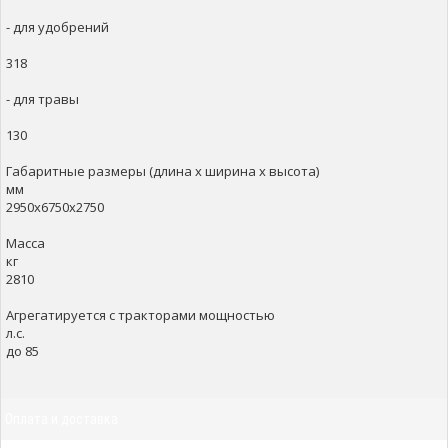
- для удобрений
318
- для травы
130
Габаритные размеры (длина х ширина х высота)
мм
2950х6750х2750
Масса
кг
2810
Агрегатируется с тракторами мощностью
л.с.
до 85
Оплата и доставка