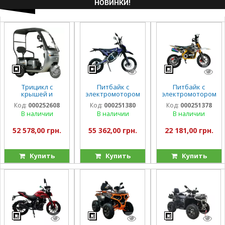
НОВИНКИ!
Трицикл с
Питбайк с
Питбайк с
крышей и
электромотором
электромотором
электромотором
Spark Nova
Spark Buddy
Код:
000252608
Код:
000251380
Код:
000251378
Spark Guard
1500w
1000w
В наличии
В наличии
В наличии
1200w
52 578,00 грн.
55 362,00 грн.
22 181,00 грн.
Купить
Купить
Купить