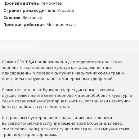
Производитель
:
Ремсинтез
Страна производитель
:
Украина
Сошник
:
Дисковый
Принцип действия
:
Механическая
Описание товара
Сеялка СЗУ-Т-5,4 предназначена для рядового посева семян
зерновых, зернобобовых культур как раздельно, так с
одновременным посевом сыпучих и несыпучих семян трав и
внесением гранулированных минеральных удобрений.
Сеялка из основных бункеров через дисковые сошники
осуществляет высев семян зерновых и зернобобовых культур, а
также среднесыпучих (эспарцет, житняк, овсяница) и несыпучих
(костер, райграс и др.) семян трав.
Из травяных бункеров через наральниковые сошники
высеваются мелкие сыпучие семена трав (люцерна, клевер,
тимофеевка, рапс), а также осуществяется высев сыпучих семян
трав под покров зерновых.