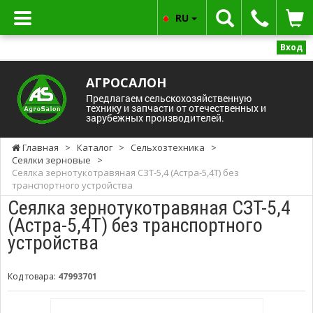
RU
Вход
АГРОСАЛОН
Предлагаем сельскохозяйственную
технику и запчасти от отечественных и
зарубежных производителей.
Главная
>
Каталог
>
Сельхозтехника
>
Сеялки зерновые
>
Сеялка зернотукотравяная СЗТ-5,4 (Астра-5,4Т) без
транспортного устройства
Сеялка зернотукотравяная СЗТ-5,4
(Астра-5,4Т) без транспортного
устройства
Код товара:
47993701