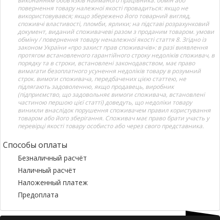
виконанням обов’язків найманого працівника. обмін або
повернення товару належної якості провадиться: якщо не
використовувався; якщо збережено його товарний вигляд,
споживчі властивості, пломби, ярлики; на підставі розрахунковий
документ, виданий споживачеві разом з проданим товаром. умови
обміну / повернення товару неналежної якості стаття 8. Згідно із
законом України «про захист прав споживачів»: в разі виявлення
протягом встановленого гарантійного строку недоліків споживач, в
порядку та в строки, встановлені законодавством, має право
вимагати безоплатного усунення недоліків товару в розумний
строк. вимоги споживача, передбачених цією статтею, не
підлягають задоволенню, якщо продавець, виробник
(підприємство, що задовольняє вимоги споживача, встановлені
частиною першою цієї статті) доведуть, що недоліки товару
виникли внаслідок порушення споживачем правил користування
товаром або його зберігання. Споживач має право брати участь у
перевірці якості товару особисто або через свого представника.
Способы оплаты
Безналичный расчёт
Наличный расчёт
Наложенный платеж
Предоплата