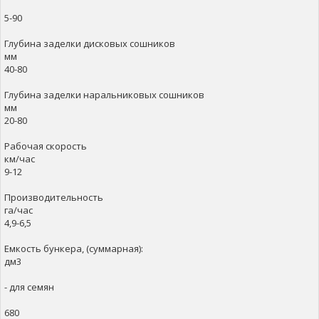
5-90
Глубина заделки дисковых сошников
мм
40-80
Глубина заделки наральниковых сошников
мм
20-80
Рабочая скорость
км/час
9-12
Производительность
га/час
4,9-6,5
Емкость бункера, (суммарная):
дм3
- для семян
680