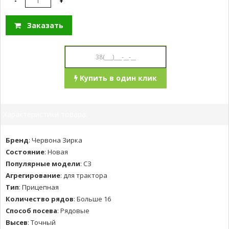
-
+
Заказать
Купить в один клик
Характеристики товара:
Бренд
:
Червона Зирка
Состояние
:
Новая
Популярные модели
:
СЗ
Агрегирование
:
для трактора
Тип
:
Прицепная
Количество рядов
:
Больше 16
Способ посева
:
Рядовые
Высев
:
Точный