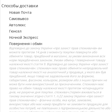
Способы доставки
Новая Почта
Самовывоз
Автолюкс
Гюнсел
Ночной Экспресс
Повернення і обмін
Відповідно до закону України «про захист прав споживачів» ви
можете протягом 14 днів з моменту покупки повернути або
обміняти товар, придбаний в магазині, за умови виконання всіх
норм передбачених законом. Умови обміну / повернення товару
належної якості стаття 9. Відповідно до закону України «про захист
прав споживачів»: споживач має право обміняти непродовольчий
товар належної якості на аналогічний у продавця, у якого він був
придбаний, якщо товар не задовольнив його за формою,
габаритами, фасоном, кольором, розміром або з інших причин не
може бути ним використаний за призначенням. Споживач має
право на обмін товару належної якості протягом чотирнадцяти
днів, не рахуючи дня покупки. споживач (термін вживається в
такому значенні згідно статті 1. п.22 закону України «про захист
прав споживачів») – фізична особа, яка купує, замовляє,
використовує або має намір придбати чи замовити продукцію для
особистих потреб, не пов’язаних з підприємницькою діяльністю або