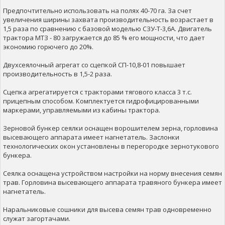
Предпочтительно использовать на полях 40-70 га. За счет
увеличения ширины захвата производительность возрастает в
1,5 раза по сравнению с базовой моделью СЗУ-Т-3,6А. Двигатель
трактора МТЗ - 80 загружается до 85 % его мощности, что дает
экономию горючего до 20%.
Двухсеялочный агрегат со сцепкой СП-10,8-01 повышает
производительность в 1,5-2 раза.
Сцепка агрегатируется с тракторами тягового класса 3 т.с.
прицепным способом. Комплектуется гидрофицированными
маркерами, управляемыми из кабины трактора.
Зерновой бункер сеялки оснащен ворошителем зерна, горловина
высевающего аппарата имеет нагнетатель. Заслонки
технологических окон установлены в перегородке зернотукового
бункера.
Сеялка оснащена устройством настройки на норму внесения семян
трав. Горловина высевающего аппарата травяного бункера имеет
нагнетатель.
Наральниковые сошники для высева семян трав одновременно
служат загортачами.