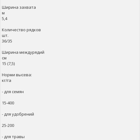
Ширина захвата
м
5,4
Количество рядков
шт.
36/35
Ширина междурядий
см
15 (7,5)
Норми высева:
кг/га
- для семян
15-400
- для удобрений
25-200
- для травы