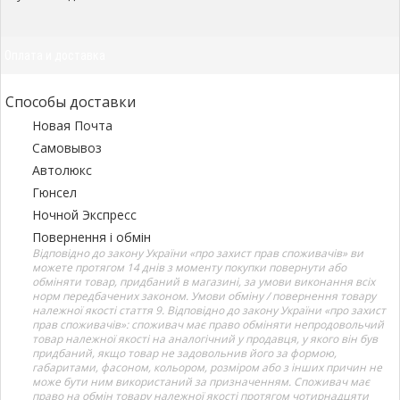
Оплата и доставка
Способы доставки
Новая Почта
Самовывоз
Автолюкс
Гюнсел
Ночной Экспресс
Повернення і обмін
Відповідно до закону України «про захист прав споживачів» ви
можете протягом 14 днів з моменту покупки повернути або
обміняти товар, придбаний в магазині, за умови виконання всіх
норм передбачених законом. Умови обміну / повернення товару
належної якості стаття 9. Відповідно до закону України «про захист
прав споживачів»: споживач має право обміняти непродовольчий
товар належної якості на аналогічний у продавця, у якого він був
придбаний, якщо товар не задовольнив його за формою,
габаритами, фасоном, кольором, розміром або з інших причин не
може бути ним використаний за призначенням. Споживач має
право на обмін товару належної якості протягом чотирнадцяти