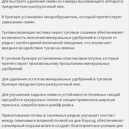
Для быстрого удаления семян из камеры высевающего аппарата
предусмотрен разгрузочный люк.
В бункере установлен сводообрушитель, который препятствует
зависанию семян.
Туковысевающая система через туковые сошники обеспечивает
возможность внесения минеральных удобрений в стороне от
рядка с необходимой величиной смещения, что исключает
вредное воздействие туков на семена.
В туковом бункере установлены пластиковые втулки, которые
препятствуют произвольному просыпанию минеральных
удобрений.
Для удаления остатков минеральных удобрений в туковом
бункере предусмотрен разгрузочный люк.
Для улучшения заделки семян и устойчивости посевных секций
при работе кукурузных сеялок в секции применена широкая
прикатка, загребатели и шлейф-рейка.
Прикатывание почвы в засеянных рядках улучшает контакт
между семенами и влажной почвой на дне борозд, обеспечивает
капилярный подъем влаги и создаёт благоприятные условия для