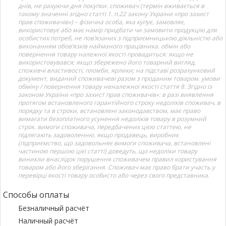
днів, не рахуючи дня покупки. споживач (термін вживається в
такому значенні згідно статті 1. п.22 закону України «про захист
прав споживачів») – фізична особа, яка купує, замовляє,
використовує або має намір придбати чи замовити продукцію для
особистих потреб, не пов’язаних з підприємницькою діяльністю або
виконанням обов’язків найманого працівника. обмін або
повернення товару належної якості провадиться: якщо не
використовувався; якщо збережено його товарний вигляд,
споживчі властивості, пломби, ярлики; на підставі розрахунковий
документ, виданий споживачеві разом з проданим товаром. умови
обміну / повернення товару неналежної якості стаття 8. Згідно із
законом України «про захист прав споживачів»: в разі виявлення
протягом встановленого гарантійного строку недоліків споживач, в
порядку та в строки, встановлені законодавством, має право
вимагати безоплатного усунення недоліків товару в розумний
строк. вимоги споживача, передбачених цією статтею, не
підлягають задоволенню, якщо продавець, виробник
(підприємство, що задовольняє вимоги споживача, встановлені
частиною першою цієї статті) доведуть, що недоліки товару
виникли внаслідок порушення споживачем правил користування
товаром або його зберігання. Споживач має право брати участь у
перевірці якості товару особисто або через свого представника.
Способы оплаты
Безналичный расчёт
Наличный расчёт