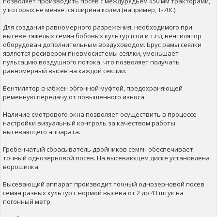
позволяет производить посев с междурядьем 450 мм тракторами,
у которых не меняется ширина колеи (например, Т-70С).
Для создания равномерного разрежения, необходимого при
высеве тяжелых семян бобовых культур (сои и т.п.), вентилятор
оборудован дополнительным воздуховодом. Брус рамы сеялки
является ресивером пневмосистемы сеялки, уменьшает
пульсацию воздушного потока, что позволяет получать
равномерный высев на каждой секции.
Вентилятор снабжен обгонной муфтой, предохраняющей
ременную передачу от повышенного износа.
Наличие смотрового окна позволяет осуществить в процессе
настройки визуальный контроль за качеством работы
высевающего аппарата.
Гребенчатый сбрасыватель двойников семян обеспечивает
точный однозерновой посев. На высевающем диске установлена
ворошилка.
Высевающий аппарат производит точный однозерновой посев
семян разных культур с нормой высева от 2 до 43 штук на
погонный метр.