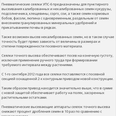
Пневматические сеялки УПС-6 предназначены для пунктирного
высеивания калиброванных и некалиброванных семян кукурузы,
подсолнечника, клещевины, сорго, сои, а также семян кормовых
бобов, фасоли, люпина с одновременным, раздельным от семян
внесением гранулированных минеральных удобрений и
прикатыванием почвы в рядках.
Также возможен высев некалиброванных семян, но в таком случае
точность будет прямо зависеть от величины в размерах и
степени поврежденности посевного материала.
Сеялки точного высева обеспечивают посев на конечную густоту,
исключая применение ручного труда при формировании
требуемого интервала между растениями.
С 1-го сентября 2012 года все сеялки поставляются с посевной
секцией оснащенной 2-х контурным приводом новой конструкции.
Таким образом привод находится значительно выше, что в сумме
с новой защитой обеспечивает работу на полях, засоренных
растительными остатками.
Пневматические высевающие аппараты сеялок точного высева
снижают процент дробления семян в 10 раз по сравнению с
механическими.