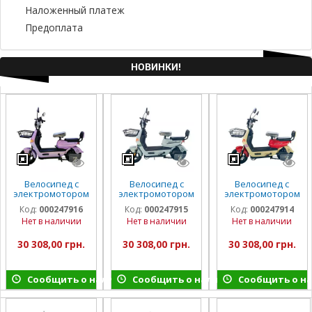
Наложенный платеж
Предоплата
НОВИНКИ!
Велосипед с
Велосипед с
Велосипед с
электромотором
электромотором
электромотором
SPARK R8 14"
SPARK R8 14"
SPARK R8 14"
Код:
000247916
Код:
000247915
Код:
000247914
60V/800W/20Ah
60V/800W/20Ah
60V/800W/20Ah
Нет в наличии
Нет в наличии
Нет в наличии
LiFePO4
LiFePO4 светло-
LiFePO4
сиреневый
серый
бежевый с
красным
30 308,00 грн.
30 308,00 грн.
30 308,00 грн.
Сообщить о наличии
Сообщить о наличии
Сообщить о н