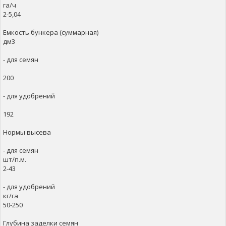
га/ч
2-5,04
Емкость бункера (суммарная)
дм3
- для семян
200
- для удобрений
192
Нормы высева
- для семян
шт/п.м.
2-43
- для удобрений
кг/га
50-250
Глубина заделки семян