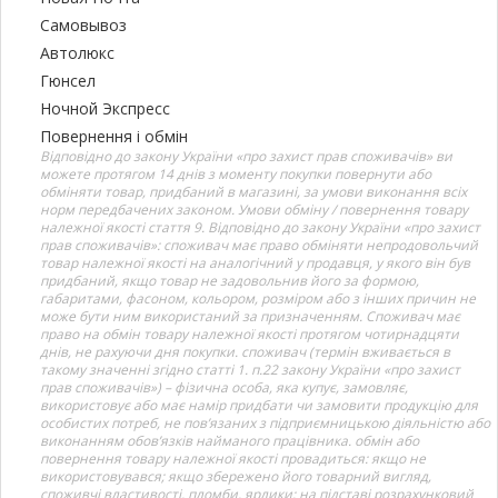
Самовывоз
Автолюкс
Гюнсел
Ночной Экспресс
Повернення і обмін
Відповідно до закону України «про захист прав споживачів» ви
можете протягом 14 днів з моменту покупки повернути або
обміняти товар, придбаний в магазині, за умови виконання всіх
норм передбачених законом. Умови обміну / повернення товару
належної якості стаття 9. Відповідно до закону України «про захист
прав споживачів»: споживач має право обміняти непродовольчий
товар належної якості на аналогічний у продавця, у якого він був
придбаний, якщо товар не задовольнив його за формою,
габаритами, фасоном, кольором, розміром або з інших причин не
може бути ним використаний за призначенням. Споживач має
право на обмін товару належної якості протягом чотирнадцяти
днів, не рахуючи дня покупки. споживач (термін вживається в
такому значенні згідно статті 1. п.22 закону України «про захист
прав споживачів») – фізична особа, яка купує, замовляє,
використовує або має намір придбати чи замовити продукцію для
особистих потреб, не пов’язаних з підприємницькою діяльністю або
виконанням обов’язків найманого працівника. обмін або
повернення товару належної якості провадиться: якщо не
використовувався; якщо збережено його товарний вигляд,
споживчі властивості, пломби, ярлики; на підставі розрахунковий