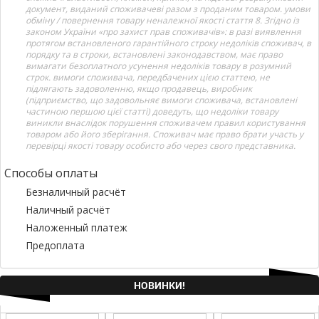
документ, виданий споживачеві разом з проданим товаром. умови
обміну / повернення товару неналежної якості стаття 8. Згідно із
законом України «про захист прав споживачів»: в разі виявлення
протягом встановленого гарантійного строку недоліків споживач, в
порядку та в строки, встановлені законодавством, має право
вимагати безоплатного усунення недоліків товару в розумний
строк. вимоги споживача, передбачених цією статтею, не
підлягають задоволенню, якщо продавець, виробник
(підприємство, що задовольняє вимоги споживача, встановлені
частиною першою цієї статті) доведуть, що недоліки товару
виникли внаслідок порушення споживачем правил користування
товаром або його зберігання. Споживач має право брати участь у
перевірці якості товару особисто або через свого представника.
Способы оплаты
Безналичный расчёт
Наличный расчёт
Наложенный платеж
Предоплата
НОВИНКИ!