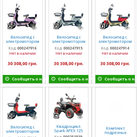
Велосипед с
Велосипед с
Велосипед с
электромотором
электромотором
электромотором
SPARK R8 14"
SPARK R8 14"
SPARK R8 14"
Код:
000247916
Код:
000247915
Код:
000247914
60V/800W/20Ah
60V/800W/20Ah
60V/800W/20Ah
Нет в наличии
Нет в наличии
Нет в наличии
LiFePO4
LiFePO4 светло-
LiFePO4
сиреневый
серый
бежевый с
красным
30 308,00 грн.
30 308,00 грн.
30 308,00 грн.
Сообщить о наличии
Сообщить о наличии
Сообщить о н
Квадроцикл
Велосипед с
Комплект
Spark APEX 125
электромотором
подрезных
SPARK R8 14"
дисков для КК
Код:
000253839