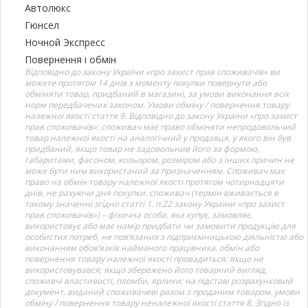
Автолюкс
Гюнсел
Ночной Экспресс
Повернення і обмін
Відповідно до закону України «про захист прав споживачів» ви
можете протягом 14 днів з моменту покупки повернути або
обміняти товар, придбаний в магазині, за умови виконання всіх
норм передбачених законом. Умови обміну / повернення товару
належної якості стаття 9. Відповідно до закону України «про захист
прав споживачів»: споживач має право обміняти непродовольчий
товар належної якості на аналогічний у продавця, у якого він був
придбаний, якщо товар не задовольнив його за формою,
габаритами, фасоном, кольором, розміром або з інших причин не
може бути ним використаний за призначенням. Споживач має
право на обмін товару належної якості протягом чотирнадцяти
днів, не рахуючи дня покупки. споживач (термін вживається в
такому значенні згідно статті 1. п.22 закону України «про захист
прав споживачів») – фізична особа, яка купує, замовляє,
використовує або має намір придбати чи замовити продукцію для
особистих потреб, не пов’язаних з підприємницькою діяльністю або
виконанням обов’язків найманого працівника. обмін або
повернення товару належної якості провадиться: якщо не
використовувався; якщо збережено його товарний вигляд,
споживчі властивості, пломби, ярлики; на підставі розрахунковий
документ, виданий споживачеві разом з проданим товаром. умови
обміну / повернення товару неналежної якості стаття 8. Згідно із