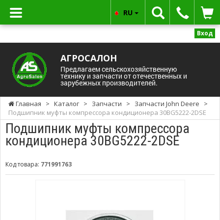
RU
Вход
АГРОСАЛОН
Предлагаем сельскохозяйственную
технику и запчасти от отечественных и
зарубежных производителей.
Главная
>
Каталог
>
Запчасти
>
Запчасти John Deere
>
Подшипник муфты компрессора кондиционера 30BG5222-2DSE
Подшипник муфты компрессора
кондиционера 30BG5222-2DSE
Код товара:
771991763