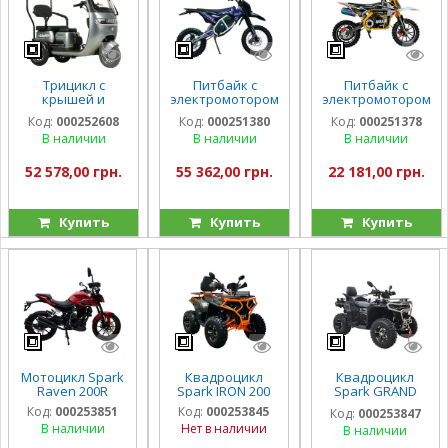
Трицикл с
Питбайк с
Питбайк с
крышей и
электромотором
электромотором
электромотором
Spark Nova
Spark Buddy
Код:
000252608
Код:
000251380
Код:
000251378
Spark Guard
1500w
1000w
В наличии
В наличии
В наличии
1200w
52 578,00 грн.
55 362,00 грн.
22 181,00 грн.
Купить
Купить
Купить
Мотоцикл Spark
Квадроцикл
Квадроцикл
Raven 200R
Spark IRON 200
Spark GRAND
250SE
Код:
000253851
Код:
000253845
Код:
000253847
В наличии
Нет в наличии
В наличии