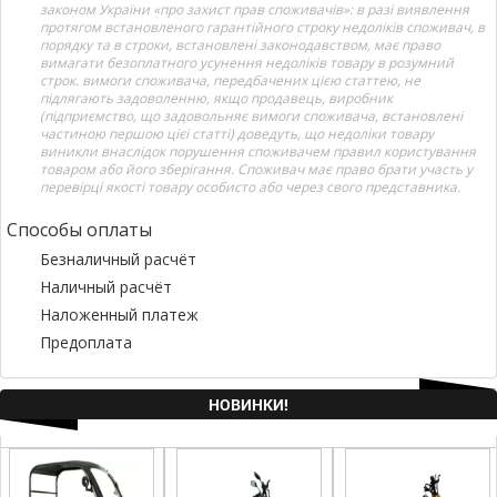
законом України «про захист прав споживачів»: в разі виявлення
протягом встановленого гарантійного строку недоліків споживач, в
порядку та в строки, встановлені законодавством, має право
вимагати безоплатного усунення недоліків товару в розумний
строк. вимоги споживача, передбачених цією статтею, не
підлягають задоволенню, якщо продавець, виробник
(підприємство, що задовольняє вимоги споживача, встановлені
частиною першою цієї статті) доведуть, що недоліки товару
виникли внаслідок порушення споживачем правил користування
товаром або його зберігання. Споживач має право брати участь у
перевірці якості товару особисто або через свого представника.
Способы оплаты
Безналичный расчёт
Наличный расчёт
Наложенный платеж
Предоплата
НОВИНКИ!