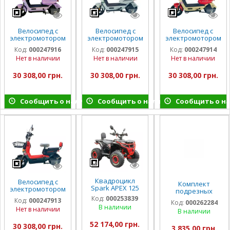
Велосипед с
Велосипед с
Велосипед с
электромотором
электромотором
электромотором
SPARK R8 14"
SPARK R8 14"
SPARK R8 14"
Код:
000247916
Код:
000247915
Код:
000247914
60V/800W/20Ah
60V/800W/20Ah
60V/800W/20Ah
Нет в наличии
Нет в наличии
Нет в наличии
LiFePO4
LiFePO4 светло-
LiFePO4
сиреневый
серый
бежевый с
красным
30 308,00 грн.
30 308,00 грн.
30 308,00 грн.
Сообщить о наличии
Сообщить о наличии
Сообщить о н
Квадроцикл
Велосипед с
Комплект
Spark APEX 125
электромотором
подрезных
SPARK R8 14"
дисков для КК
Код:
000253839
Код:
000247913
Код:
000262284
60V/800W/20Ah
1Т-50
В наличии
Нет в наличии
LiFePO4 чёрный
В наличии
транспортерного
52 174,00 грн.
30 308,00 грн.
3 835,00 грн.