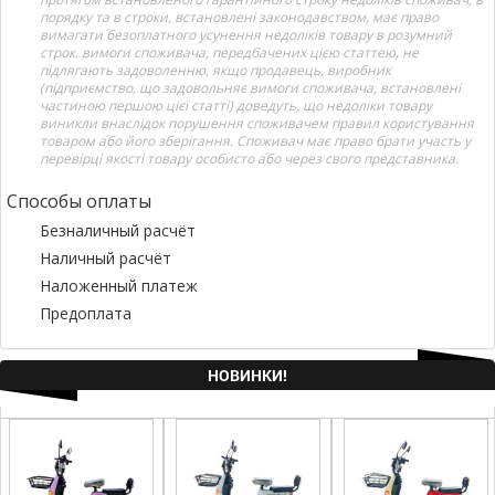
порядку та в строки, встановлені законодавством, має право
вимагати безоплатного усунення недоліків товару в розумний
строк. вимоги споживача, передбачених цією статтею, не
підлягають задоволенню, якщо продавець, виробник
(підприємство, що задовольняє вимоги споживача, встановлені
частиною першою цієї статті) доведуть, що недоліки товару
виникли внаслідок порушення споживачем правил користування
товаром або його зберігання. Споживач має право брати участь у
перевірці якості товару особисто або через свого представника.
Способы оплаты
Безналичный расчёт
Наличный расчёт
Наложенный платеж
Предоплата
НОВИНКИ!