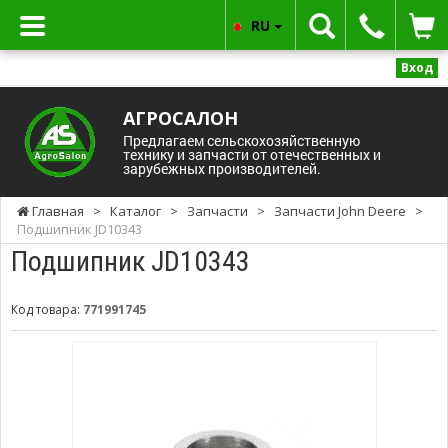
RU
Вход
АГРОСАЛОН
Предлагаем сельскохозяйственную
технику и запчасти от отечественных и
зарубежных производителей.
Главная
>
Каталог
>
Запчасти
>
Запчасти John Deere
>
Подшипник JD10343
Подшипник JD10343
Код товара:
771991745