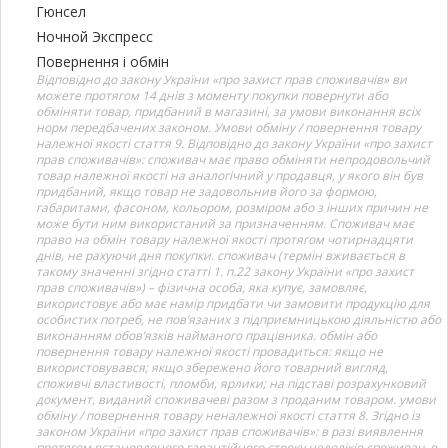
Гюнсел
Ночной Экспресс
Повернення і обмін
Відповідно до закону України «про захист прав споживачів» ви
можете протягом 14 днів з моменту покупки повернути або
обміняти товар, придбаний в магазині, за умови виконання всіх
норм передбачених законом. Умови обміну / повернення товару
належної якості стаття 9. Відповідно до закону України «про захист
прав споживачів»: споживач має право обміняти непродовольчий
товар належної якості на аналогічний у продавця, у якого він був
придбаний, якщо товар не задовольнив його за формою,
габаритами, фасоном, кольором, розміром або з інших причин не
може бути ним використаний за призначенням. Споживач має
право на обмін товару належної якості протягом чотирнадцяти
днів, не рахуючи дня покупки. споживач (термін вживається в
такому значенні згідно статті 1. п.22 закону України «про захист
прав споживачів») – фізична особа, яка купує, замовляє,
використовує або має намір придбати чи замовити продукцію для
особистих потреб, не пов’язаних з підприємницькою діяльністю або
виконанням обов’язків найманого працівника. обмін або
повернення товару належної якості провадиться: якщо не
використовувався; якщо збережено його товарний вигляд,
споживчі властивості, пломби, ярлики; на підставі розрахунковий
документ, виданий споживачеві разом з проданим товаром. умови
обміну / повернення товару неналежної якості стаття 8. Згідно із
законом України «про захист прав споживачів»: в разі виявлення
протягом встановленого гарантійного строку недоліків споживач, в